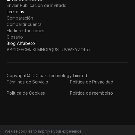
Enviar Publicación de Invitado
Leer más
Comparación
Compartir cuenta
Eludir restricciones
Glosario
Blog Alfabeto
A
B
C
D
E
F
G
H
I
J
K
L
M
N
O
P
Q
R
S
T
U
V
W
X
Y
Z
Otro
Copyright© DICloak Technology Limited
Términos de Servicio
Política de Privacidad
Política de Cookies
Política de reembolso
We use cookies to improve your experience.