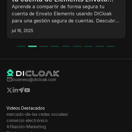
ak para compartir
La guía completa sobre
ir de forma segura tu
Network detalla cómo 
orma segura
Elements usando DICloak
net, completar tareas
segura de cuentas. Descubre
recompensas, proporci
eger tu cuenta, evitar la
ago 14, 2025
tokens a amigos, y exp
zar la privacidad al
adicionales como contr
comercio de NFT. Ferros Network es una
blockchain de alto re
inversores destacados
oportunidades para en
criptomonedas y agricu
business@dicloak.com
Videos Destacados
mercado-de-las-redes socialesi
comercio electrónico
Afiliación-Marketing