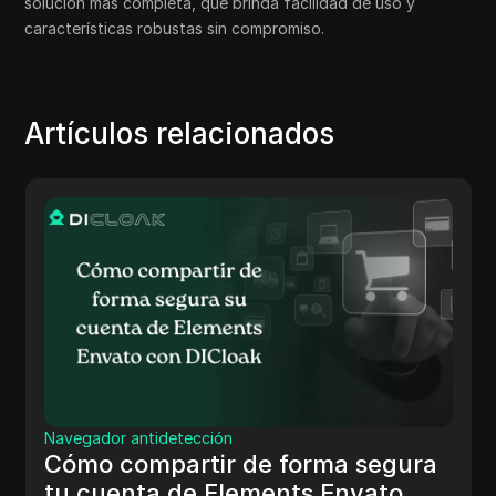
solución más completa, que brinda facilidad de uso y
características robustas sin compromiso.
Artículos relacionados
Criptomonedas
ción
Airdrop de la R
ir de forma segura
(Guía Completa
 Elements Envato