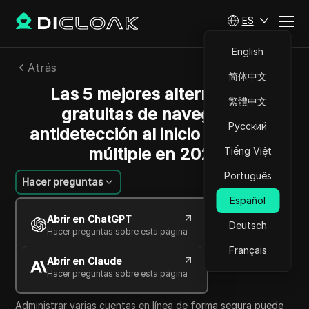
ES
English
Atrás
简体中文
Las 5 mejores alternativas
繁體中文
gratuitas de navegador
Русский
antidetección al inicio de sesión
múltiple en 2025
Tiếng Việt
Português
Hacer preguntas
Español
Felipe Moreira
Abrir en ChatGPT
12 oct 2025
3
minuto de lectura
Deutsch
Hacer preguntas sobre esta página
Compartir con
Français
Abrir en Claude
Copy Link
Hacer preguntas sobre esta página
Administrar varias cuentas en línea de forma segura puede