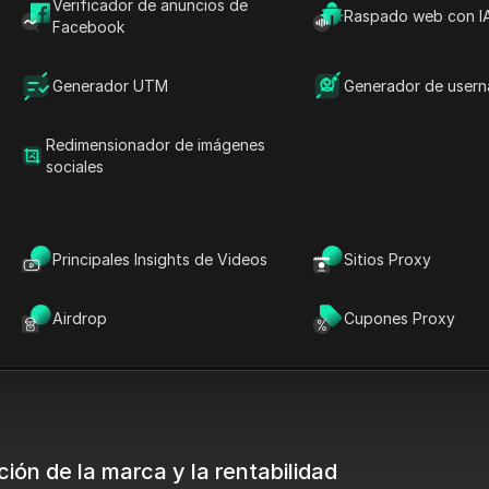
Verificador de anuncios de
Raspado web con I
y la publicidad en múltiples cuentas
Facebook
de una sola navegador, evitando el
cuentas.
Generador UTM
Generador de user
Redimensionador de imágenes
sociales
Principales Insights de Videos
Sitios Proxy
Airdrop
Cupones Proxy
ión de la marca y la rentabilidad