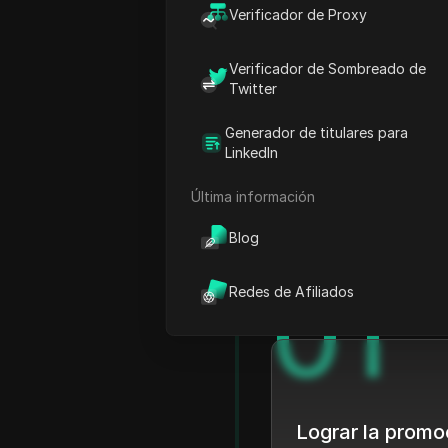
Verificador de Proxy
commentario con los fans 
de redes sociales dentro 
Verificador de Sombreado de
riesgo de suspensión de 
Twitter
Generador de titulares para
LinkedIn
Última información
Blog
0
1
Redes de Afiliados
Lograr la promoc