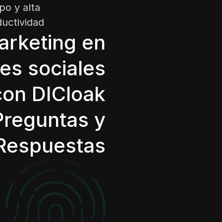
po y alta
uctividad
arketing en
es sociales
con DICloak
Preguntas y
Respuestas