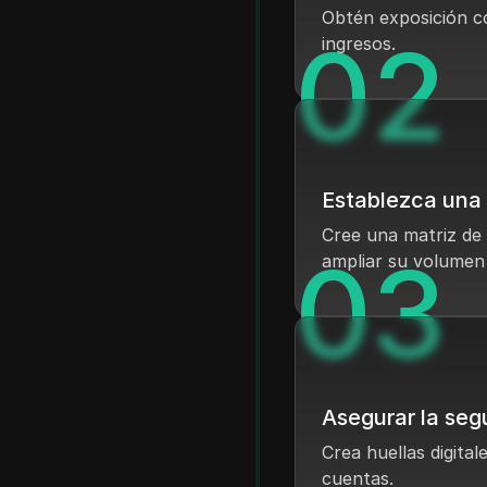
Obtén exposición co
0
2
ingresos.
Establezca una 
Cree una matriz de 
0
3
ampliar su volumen
Asegurar la seg
Crea huellas digita
cuentas.