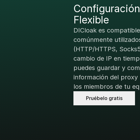
Configuración
Colaboración 
Flexible
Equipo
DICloak es compatible
DICloak admite divers
comúnmente utilizado
colaboración en equip
(HTTP/HTTPS, Socks5, 
agrupación, configura
cambio de IP en tiemp
permisos funcionales 
puedes guardar y comp
datos del equipo, ayu
información del proxy
construir un equipo fue
los miembros de tu eq
Pruébelo gratis
Pruébelo gratis