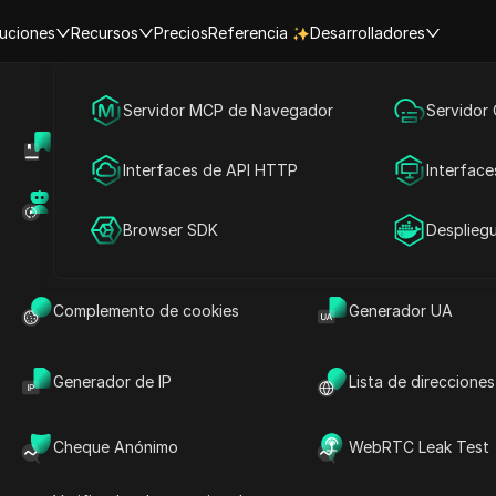
uciones
Recursos
Precios
Referencia
Desarrolladores
Marketing en redes sociales
Servidor MCP de Navegador
Servidor
sar
Centro de Ayuda
Compartir cuenta
Publicidad
Interfaces de API HTTP
Interface
ara el
Mercado de RPA (MCP)
Mercado de extens
Compartir cuenta
Browser SDK
Desplieg
g en
iales?
Complemento de cookies
Generador UA
Generador de IP
Lista de direcciones
ntas en plataformas como Facebook,
levar fácilmente a problemas como la
Cheque Anónimo
WebRTC Leak Test
ión de cuentas. DICloak ayuda a los
licación de contenido, la