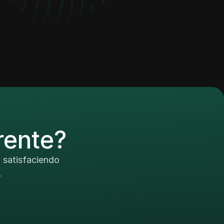
rente?
, satisfaciendo
.