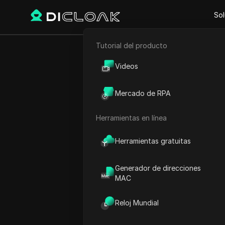
Sol
Tutorial del producto
Comercio electrónico
¿Cómo u
Videos
Marketing de afiliación
DICloak p
Mercado de RPA
Raspado web
marketin
Herramientas en línea
redes soc
Herramientas gratuitas
Generador de direcciones
MAC
Gestionar múltiples cue
Twitter y TikTok puede l
Reloj Mundial
ineficiencia y la suspens
usuarios a manejar la pub