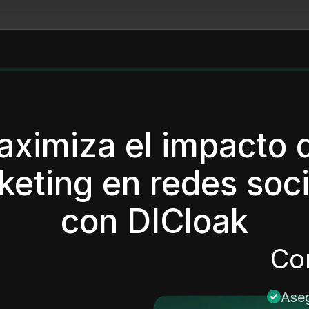
ximiza el impacto 
keting en redes soci
con DICloak
Co
Aseg