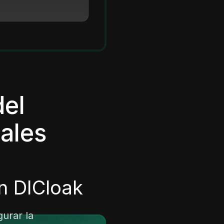
del
ales
n DICloak
urar la