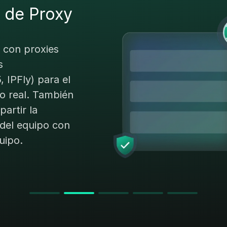
 de Proxy
Eficiente en
 con proxies
as funciones de
s
o, incluyendo
IPFly) para el
ción de
o real. También
y aislamiento de
artir la
dándote a
 del equipo con
rte y eficiente.
uipo.