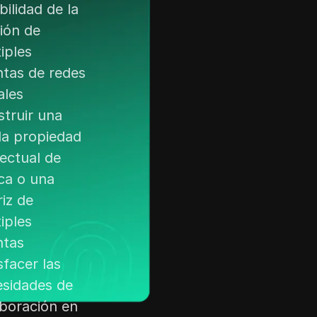
bilidad de la
ión de
iples
tas de redes
ales
truir una
da propiedad
lectual de
ca o una
iz de
iples
ntas
sfacer las
sidades de
boración en