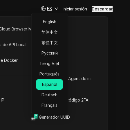
ES
Iniciar sesión
Descargar
English
 Cloud Browser MCP
简体中文
API Abierta
繁體中文
s de API Local
Русский
iones
ue Docker
Tiếng Việt
Português
Cuál es el User Agent de mi
navegador
Español
Deutsch
 IP
Generador de código 2FA
Français
Generador UUID