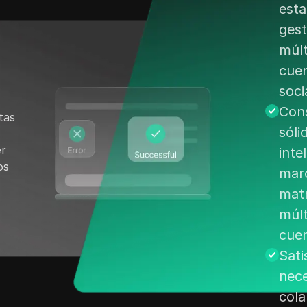
esta
gest
múlt
cuen
soci
Cons
tas
sóli
er
inte
os
mar
matr
múlt
cue
Sati
nece
cola