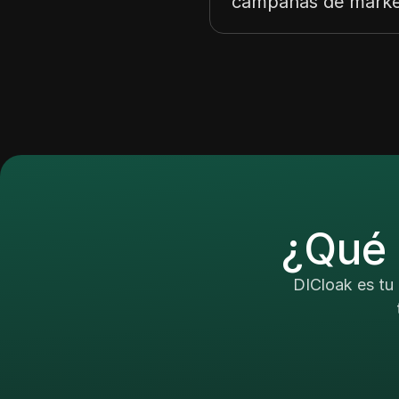
campañas de market
¿Qué 
DICloak es tu 