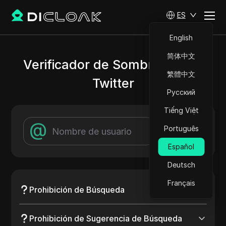
ES
English
简体中文
Verificador de Sombreado de
繁體中文
Twitter
Русский
Tiếng Việt
@
Português
Verificar
Español
Deutsch
Français
Prohibición de Búsqueda
Prohibición de Sugerencia de Búsqueda