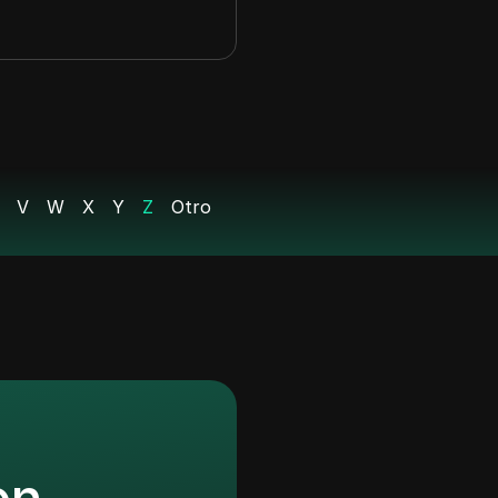
V
W
X
Y
Z
Otro
ns! �
s!
Next Day