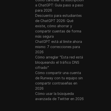
drop | New crypto wallet airdrop | Instant Claim Airdrop #z
a ChatGPT: Guía paso a paso
para 2026
Descuento para estudiantes
op - FREE 1000$ Potential Airdrop | Vivaleva Protocol Co
de ChatGPT 2026: Qué
existe, cómo ahorrar y
compartir cuentas de forma
más segura
ChatGPT está al límite ahora
mismo: 7 correcciones para
2026
Cómo arreglar "Esta red está
bloqueando el tráfico DNS
cifrado"
Cómo compartir una cuenta
de Runway con tu equipo sin
compartir contraseñas en
2026
Cómo usar la búsqueda
avanzada de Twitter en 2026