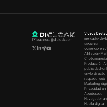
27
Zafu AI Review: 
28
Zero to 100k Fo
Videos Desta
29
Zero To 10k In O
mercado-de-l
business@dicloak.com
socialesi
comercio elec
30
Zhiyun Crane M2
Afiliación-Mar
Criptomoneda
31
Zenrock - Confir
Producción Ai
publicidad-onl
envío directo
32
ZKsync ZK Toke
raspado web
Marketing digi
Privacidad en 
33
ZKSYNC AIRDROP E
Apoderado
Navegador an
34
Zero to 1,000 Ti
Huella digital