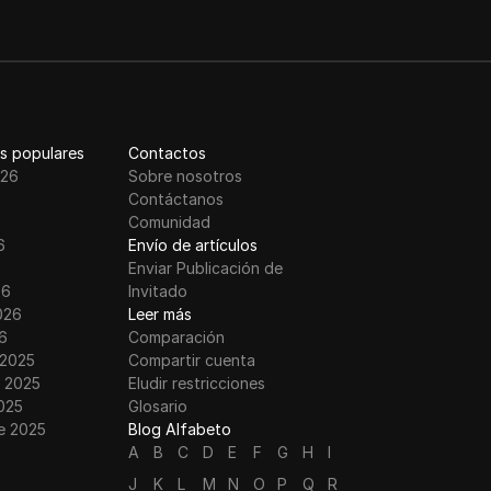
)
s populares
Contactos
026
Sobre nosotros
Contáctanos
Comunidad
6
Envío de artículos
Enviar Publicación de
nglish
26
Invitado
026
Leer más
6
Comparación
NDS
 2025
Compartir cuenta
 2025
Eludir restricciones
025
Glosario
op
e 2025
Blog Alfabeto
A
B
C
D
E
F
G
H
I
J
K
L
M
N
O
P
Q
R