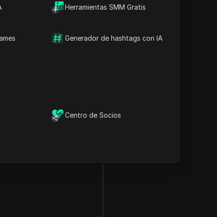
A
Herramientas SMM Gratis
da En La Cara Al Día
names
Generador de hashtags con IA
Centro de Socios