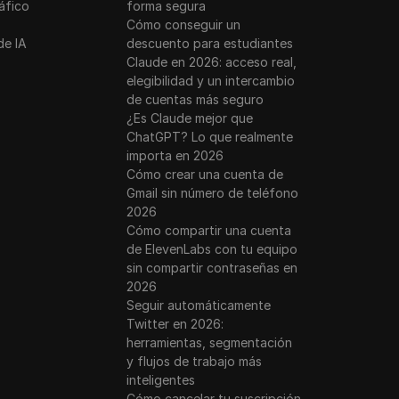
ráfico
forma segura
Cómo conseguir un
e withdraw my Token into the best Exchange | 4 Million 
de IA
descuento para estudiantes
Claude en 2026: acceso real,
elegibilidad y un intercambio
 Claim 2 Airdrops - DO THIS NOW
de cuentas más seguro
¿Es Claude mejor que
ChatGPT? Lo que realmente
 $200 Million In Funding One Of The Best Airdrops To D
importa en 2026
Cómo crear una cuenta de
Gmail sin número de teléfono
bscribers in 8 DAYS! YouTube Tips That Helped To Grow
2026
Cómo compartir una cuenta
de ElevenLabs con tu equipo
 Claim 2 Airdrops - DO THIS NOW
sin compartir contraseñas en
2026
Seguir automáticamente
 Days Dropshipping Challenge
Twitter en 2026:
herramientas, segmentación
y flujos de trabajo más
 Day Dropshipping Challenge
inteligentes
Cómo cancelar tu suscripción