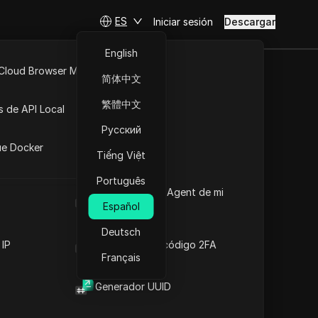
ES
Iniciar sesión
Descargar
English
 Cloud Browser MCP
简体中文
API Abierta
繁體中文
s de API Local
on Z
Русский
iones
ue Docker
Tiếng Việt
Português
Cuál es el User Agent de mi
navegador
Español
Deutsch
 IP
Generador de código 2FA
Français
Generador UUID