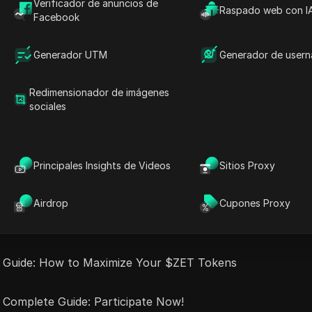
Verificador de anuncios de
Raspado web con I
nzado - Modelo de Imagen Destilado Rápido - Una Bofeta
Facebook
Generador UTM
Generador de user
ía para principiantes para crear tokens y tradear
Redimensionador de imágenes
lained: Full Step-by-Step Guide
sociales
aim And Swap! Complete Guide 2026
Principales Insights de Videos
Sitios Proxy
 Guide 2026
Airdrop
Cupones Proxy
 Complete Guide: How to Participate and Earn
p Guide: How to Maximize Your $ZET Tokens
 Complete Guide: Participate Now!