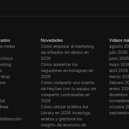
A Mindful Approach to Digital Therapy
llowers. Here's What You Need To Do (Step-by-Step Guide
cados
Novedades
Videos má
ne Week: Instagram Influencer Marketing Strategy
as-redes
Cómo empezar el marketing
agosto 2
de afiliados sin dinero en
julio 2026
trónico
2026
junio 2026
S Unboxing | Best Budget Mirrorless Gimbal
keting
Cómo aumentar los
mayo 202
s
seguidores en Instagram en
abril 2026
med Airdrop 🎁 Full Guide to Earn Spartan Shards Free - E
rdrop
2026
marzo 20
ine
Cómo compartir una cuenta
febrero 2
de HeyGen con tu equipo sin
enero 202
n and FREE CRYPTO AIRDROP is HERE! Worth THOUSA
compartir contraseñas en
diciembre
tal
2026
noviembre
línea
Cómo utilizar la Meta Ad
octubre 2
ligible Step By Step Guide || Claim Free Moca ID Airdr
Library en 2026: Investiga,
septiembr
tidetección
analiza y gestiona los
kTok Followers in 30 Days (Full Strategy)
insights de anuncios de