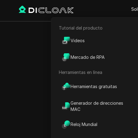
Sol
Tutorial del producto
Comercio electrónico
Videos
Inicio
Blog - El alfabeto c
Marketing de afiliación
El 
Mercado de RPA
Raspado web
Herramientas en línea
Herramientas gratuitas
Rango
Nombre
Generador de direcciones
MAC
1
ZETARIUM AIRDRO
Reloj Mundial
2
Zag | Cómo pedir