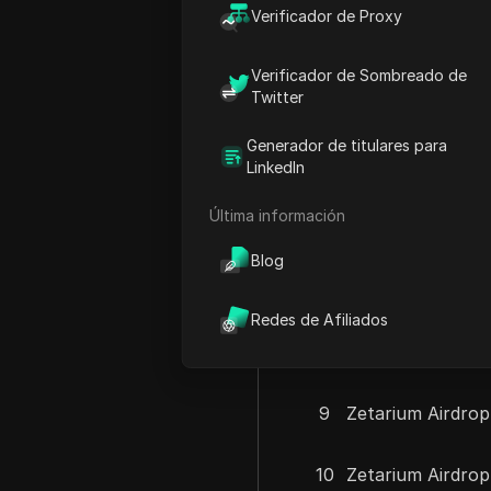
Verificador de Proxy
Z-Image Turbo La
3
Siguiente
Verificador de Sombreado de
Twitter
4
Zora en Base: Gu
Generador de titulares para
5
Zora Airdrop Exp
LinkedIn
Última información
6
ZORA Airdrop Cl
Blog
7
Zetarium Airdrop
Redes de Afiliados
8
Zetarium Airdrop
9
Zetarium Airdro
10
Zetarium Airdrop