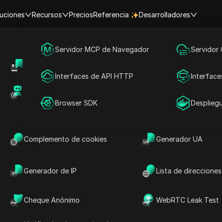
uciones
Recursos
Precios
Referencia
Desarrolladores
Marketing en redes sociales
Servidor MCP de Navegador
Servidor
Centro de Ayuda
Compartir cuenta
omienza con Z
Publicidad
Interfaces de API HTTP
Interface
alfabeto comienza c
Mercado de RPA (MCP)
Mercado de extens
Compartir cuenta
Browser SDK
Desplieg
Complemento de cookies
Generador UA
Generador de IP
Lista de direcciones
P: Cómo Conectar Tu Billetera y Reclamar
Cheque Anónimo
WebRTC Leak Test
 reembolso de valor por el Chat de Facebook.