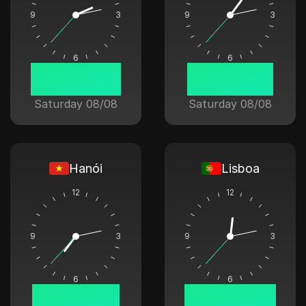
9
3
9
3
6
6
02:13:37
01:13:37
Saturday 08/08
Saturday 08/08
Hanói
Lisboa
12
12
9
3
9
3
6
6
07:13:37
00:13:37