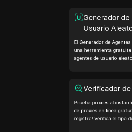
Generador de
Usuario Aleato
El Generador de Agentes 
una herramienta gratuita
agentes de usuario aleat
como Windows, macOS, An
cadenas de agentes de us
del dispositivo y del nav
Verificador de
web, ayudando en pruebas
verificaciones de compatib
Prueba proxies al instant
desarrollo. Simplifica tus 
de proxies en línea gratu
agentes de usuario hoy!
registro! Verifica el tipo 
la ubicación del proxy, la