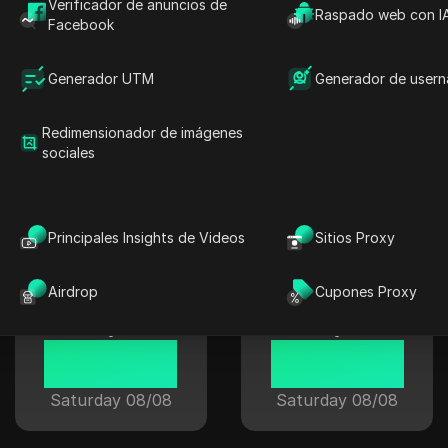
Verificador de anuncios de
6
6
Raspado web con I
Facebook
09:13:37
00:13:37
Saturday 08/08
Saturday 08/08
Generador UTM
Generador de user
Redimensionador de imágenes
sociales
Moscú
Pekín
12
12
Principales Insights de Videos
Sitios Proxy
9
3
9
3
Airdrop
Cupones Proxy
6
6
03:13:37
08:13:37
Saturday 08/08
Saturday 08/08