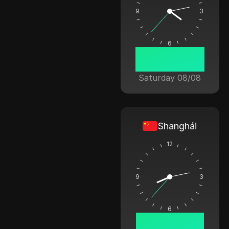
9
3
6
04:13:37
Saturday 08/08
Shanghái
12
9
3
6
08:13:37