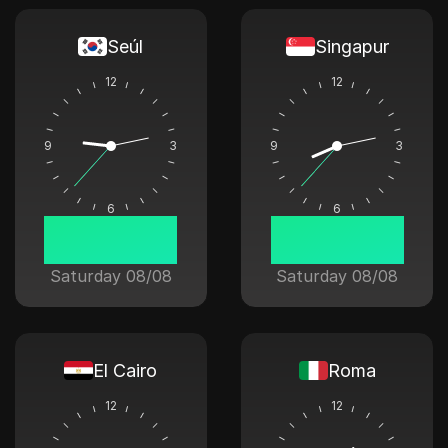
Seúl
Singapur
12
12
9
3
9
3
6
6
09:13:37
08:13:37
Saturday 08/08
Saturday 08/08
El Cairo
Roma
12
12