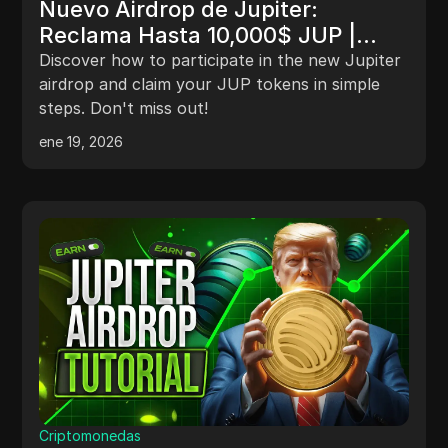
Nuevo Airdrop de Jupiter:
Reclama Hasta 10,000$ JUP |
Guía para Comprobar tu Billetera
Discover how to participate in the new Jupiter
airdrop and claim your JUP tokens in simple
steps. Don't miss out!
ene 19, 2026
Criptomonedas