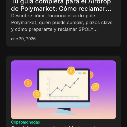
Tu guía completa para el Airdrop
de Polymarket: Cómo reclamar
recompensas $POLY
Descubre cómo funciona el airdrop de
Polymarket, quién puede cumplir, plazos clave
y cómo prepararte y reclamar $POLY
recompensas de forma segura en esta guía
ene 20, 2026
completa.
Criptomonedas