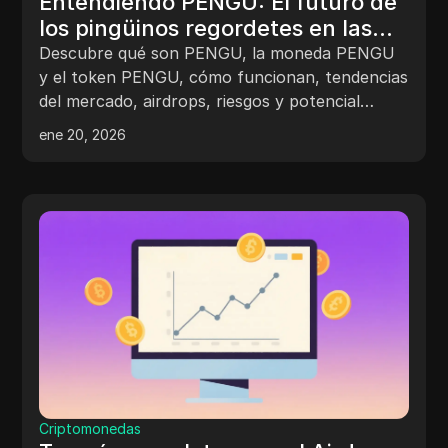
Entendiendo PENGU: El futuro de
los pingüinos regordetes en las
criptomonedas
Descubre qué son PENGU, la moneda PENGU
y el token PENGU, cómo funcionan, tendencias
del mercado, airdrops, riesgos y potencial
futuro en el ecosistema Pudgy Penguins.
ene 20, 2026
Criptomonedas