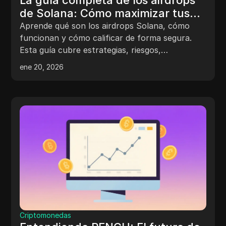
de Solana: Cómo maximizar tus
recompensas
Aprende qué son los airdrops Solana, cómo
funcionan y cómo calificar de forma segura.
Esta guía cubre estrategias, riesgos,
herramientas y consejos para maximizar las
ene 20, 2026
recompensas.
Criptomonedas