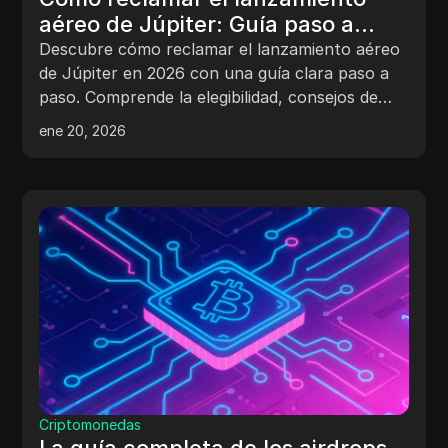
aéreo de Júpiter: Guía paso a
paso para 2026
Descubre cómo reclamar el lanzamiento aéreo
de Júpiter en 2026 con una guía clara paso a
paso. Comprende la elegibilidad, consejos de
seguridad, tokenómica y herramientas
ene 20, 2026
inteligentes para maximizar las recompensas.
Criptomonedas
La guía completa de los airdrops