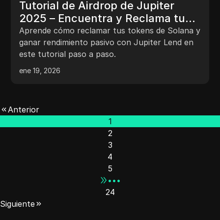
Tutorial de Airdrop de Jupiter
2025 – Encuentra y Reclama tus
Tokens de Solana Hoy
Aprende cómo reclamar tus tokens de Solana y
ganar rendimiento pasivo con Jupiter Lend en
este tutorial paso a paso.
ene 19, 2026
Anterior
1
2
3
4
5
•••
24
Siguiente