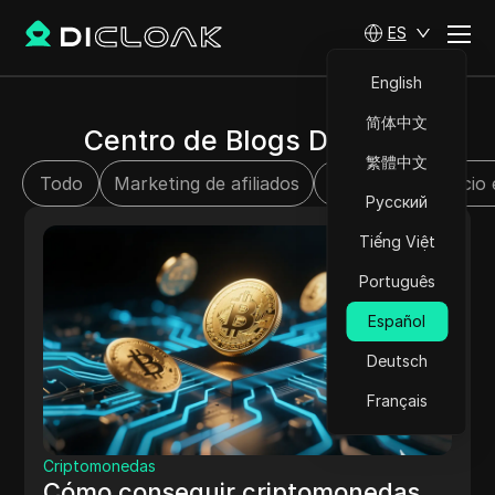
ES
English
简体中文
Centro de Blogs DICloak
繁體中文
Todo
Marketing de afiliados
SMM
Comercio 
Русский
Tiếng Việt
Português
Español
Deutsch
Français
Criptomonedas
Cómo conseguir criptomonedas