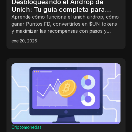
Desbloqueando el Airdrop de
Unich: Tu guía completa para
conseguir tokens de $UN gratis
Aprende cómo funciona el unich airdrop, cómo
ganar Puntos FD, convertirlos en $UN tokens
y maximizar las recompensas con pasos y
consejos claros.
ene 20, 2026
Criptomonedas