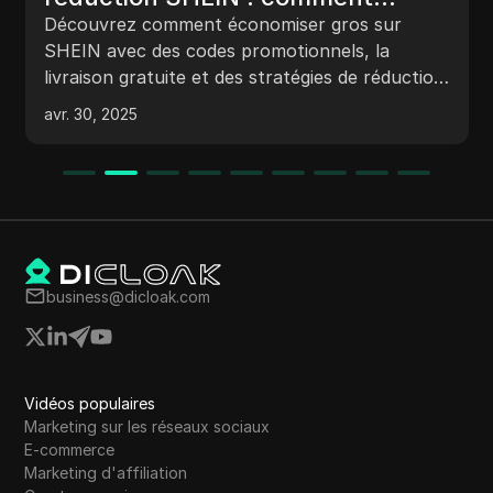
économiser gros en 2025
Découvrez comment économiser gros sur
SHEIN avec des codes promotionnels, la
livraison gratuite et des stratégies de réduction
intelligentes. Magasinez plus intelligemment et
avr. 30, 2025
obtenez les meilleures offres à chaque fois !
business@dicloak.com
Vidéos populaires
Marketing sur les réseaux sociaux
E-commerce
Marketing d'affiliation