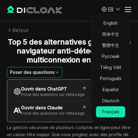
FR
English
Retour
简体中文
Top 5 des alternatives gratuites de
繁體中文
navigateur anti-détection à la
Русский
multiconnexion en 2025
Tiếng Việt
Poser des questions
Português
Felipe Moreira
Ouvrir dans ChatGPT
Español
12 oct. 2025
3
min de lecture
Poser des questions sur cette page
Partager avec
Deutsch
Ouvrir dans Claude
Copy Link
Français
Poser des questions sur cette page
La gestion sécurisée de plusieurs comptes en ligne peut être
un casse-tête majeur. Que vous jongliez avec des profils de