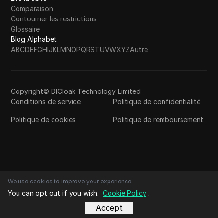
Comparaison
Contourner les restrictions
Glossaire
Blog Alphabet
A
B
C
D
E
F
G
H
I
J
K
L
M
N
O
P
Q
R
S
T
U
V
W
X
Y
Z
Autre
Copyright© DICloak Technology Limited
Conditions de service
Politique de confidentialité
Politique de cookies
Politique de remboursement
We use cookies to improve your experience.
You can opt out if you wish.
Cookie Policy
.
Accept