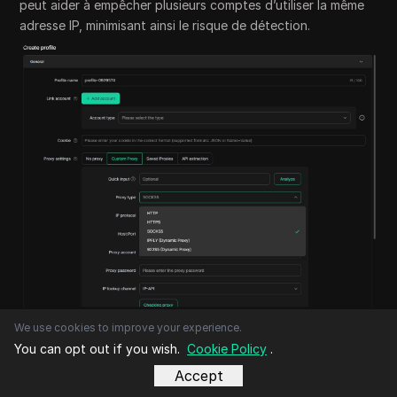
peut aider à empêcher plusieurs comptes d’utiliser la même
adresse IP, minimisant ainsi le risque de détection.
We use cookies to improve your experience.
Améliorez l’efficacité grâce à de puissants outils
You can opt out if you wish.
Cookie Policy
.
d’automatisation
Accept
Le synchroniseur multi-fenêtres de DICloak
est conçu