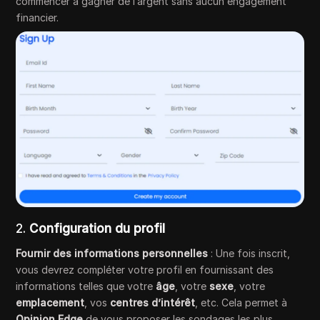
commencer à gagner de l’argent sans aucun engagement
financier.
2.
Configuration du profil
Fournir des informations personnelles
: Une fois inscrit,
vous devrez compléter votre profil en fournissant des
informations telles que votre
âge
, votre
sexe
, votre
emplacement
, vos
centres d’intérêt
, etc. Cela permet à
Opinion Edge
de vous proposer les sondages les plus