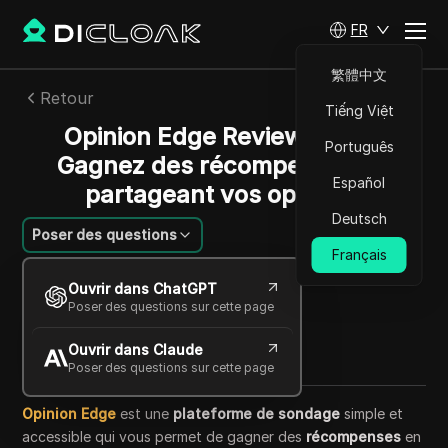
FR
繁體中文
Retour
Tiếng Việt
Opinion Edge Review 2025 :
Português
Gagnez des récompenses en
Español
partageant vos opinions
Deutsch
Poser des questions
Français
Savannah Westwood
Ouvrir dans ChatGPT
12 oct. 2025
9
min de lecture
Poser des questions sur cette page
Partager avec
Ouvrir dans Claude
Copy Link
Poser des questions sur cette page
Opinion Edge
est une
plateforme de sondage
simple et
accessible qui vous permet de gagner des
récompenses
en