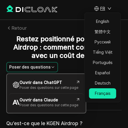
FR
English
Retour
繁體中文
Restez positionné pour KGEN
Русский
Airdrop : comment commencer
Tiếng Việt
avec un coût de 0 $
Português
Poser des questions
Español
Ana Costa
Ouvrir dans ChatGPT
Deutsch
07 oct. 2025
2
min de lecture
Poser des questions sur cette page
Partager avec
Français
Ouvrir dans Claude
Copy Link
Poser des questions sur cette page
Qu’est-ce que le KGEN Airdrop ?