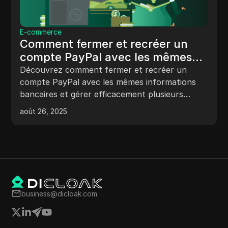
E-commerce
Comment fermer et recréer un
compte PayPal avec les mêmes
informations bancaires
Découvrez comment fermer et recréer un
compte PayPal avec les mêmes informations
bancaires et gérer efficacement plusieurs
comptes. Découvrez les étapes à suivre pour
août 26, 2025
améliorer la sécurité de votre compte et faire
le suivi des opérations.
business@dicloak.com