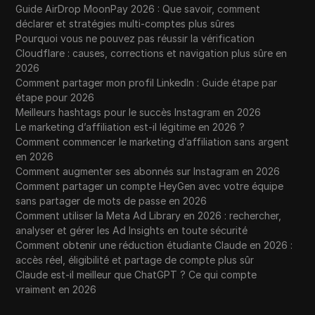
Guide AirDrop MoonPay 2026 : Que savoir, comment
Payday Wealth $9 System)
déclarer et stratégies multi-comptes plus sûres
Pourquoi vous ne pouvez pas réussir la vérification
Post AT This Time To Go Viral on YouTube
Cloudflare : causes, corrections et navigation plus sûre en
28
FASTER in 2025 (best time to post on
2026
YouTube)
Comment partager mon profil LinkedIn : Guide étape par
étape pour 2026
Pixelscan Review 2025: Detect and Protect
Meilleurs hashtags pour le succès Instagram en 2026
29
Against Browser Fingerprint Leaks
Le marketing d’affiliation est-il légitime en 2026 ?
Comment commencer le marketing d’affiliation sans argent
ProxyScrape Review: Is It the Best Proxy for
en 2026
30
Your Online Needs?
Comment augmenter ses abonnés sur Instagram en 2026
Comment partager un compte HeyGen avec votre équipe
ProxyWing: A brief overview of the proxy
sans partager de mots de passe en 2026
31
provider and how to use it with DICloak
Comment utiliser la Meta Ad Library en 2026 : rechercher,
analyser et gérer les Ad Insights en toute sécurité
Comment obtenir une réduction étudiante Claude en 2026 :
Perplexity’s Bid to Buy Chrome: How the AI
accès réel, éligibilité et partage de compte plus sûr
32
Company Could Transform the Browser
Claude est-il meilleur que ChatGPT ? Ce qui compte
Market
vraiment en 2026
Pharos Testnet Airdrop Guide: How to Join