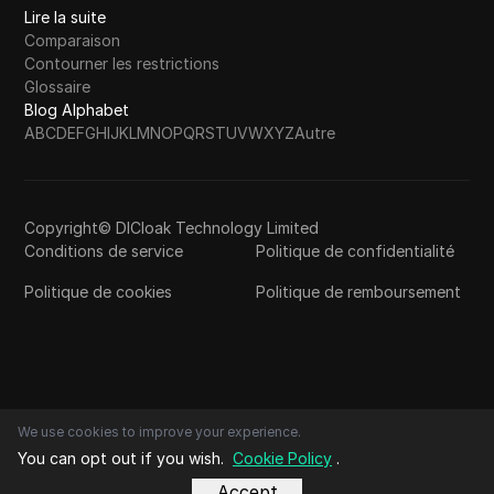
Pinterest Marketing 2025 | Tips for New
40
Lire la suite
Pinterest Users
Comparaison
Contourner les restrictions
Pinterest Marketing Strategy That Actually
Glossaire
41
Works in 2025
Blog Alphabet
A
B
C
D
E
F
G
H
I
J
K
L
M
N
O
P
Q
R
S
T
U
V
W
X
Y
Z
Autre
Pinterest Marketing Content Strategy for
42
2025
Pictory AI Review | The Truth Behind the AI
Copyright© DICloak Technology Limited
43
Video Builder Hype
Conditions de service
Politique de confidentialité
Politique de cookies
Politique de remboursement
Passive Income: How to Sell Digital Products
44
Online in 2025
Potential $500-$1000 to be made on these
45
airdrop
We use cookies to improve your experience.
Plain Proxy Guide 2025: Safe and Smart
46
You can opt out if you wish.
Cookie Policy
.
Browsing with PlainProxies
Accept