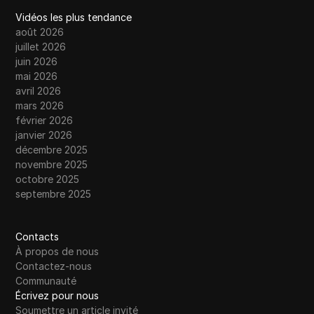
33
the Pharos Network Testnet Season 1 💥
Vidéos les plus tendance
Testnet Airdrop 2025
août 2026
juillet 2026
34
PHAROS TESTNET AIRDROP GUIDE
juin 2026
mai 2026
avril 2026
35
Pharos Network Testnet Airdrop (Full Guide)
mars 2026
février 2026
Pi Network 100% Coin Unlock For Second
janvier 2026
36
Migration - Verify Your Pi Wallet
décembre 2025
novembre 2025
Proxyium Review 2025: Benefits,
octobre 2025
37
Alternatives, and How to Use It Safely
septembre 2025
Plutus Gives You Crypto for Buying
38
Contacts
Groceries… What?!
À propos de nous
Contactez-nous
Proxysite 2025 Review: A Simple Solution
39
Communauté
for Web Access
Écrivez pour nous
Soumettre un article invité