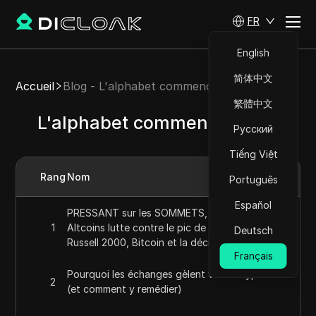
FR
English
简体中文
Accueil
Blog - L'alphabet commence par P
繁體中文
L'alphabet commence par P
Русский
Tiếng Việt
Rang
Nom
Português
Español
PRESSANT sur les SOMMETS, le marché des
1
Altcoins lutte contre le pic de 2021 avec le
Deutsch
Russell 2000, Bitcoin et la décision sur XRP.
Français
Pourquoi les échanges gèlent votre crypto
2
(et comment y remédier)