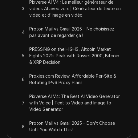
Pixverse AI V4 : Le meilleur générateur de
3
vidéos AI avec voix | Générateur de texte en
vidéo et d'image en vidéo.
Proton Mail vs Gmail 2025 – Ne choisissez
4
pas avant de regarder ça !
PRESSING on the HIGHS, Altcoin Market
5
Fights 2021s Peak with Russell 2000, Bitcoin
& XRP Decision
Proxies.com Review: Affordable Per-Site &
6
Rotating IPv6 Proxy Plans
Pixverse AI V4: The Best AI Video Generator
7
with Voice | Text to Video and Image to
Video Generator
Proton Mail vs Gmail 2025 – Don’t Choose
8
Until You Watch This!