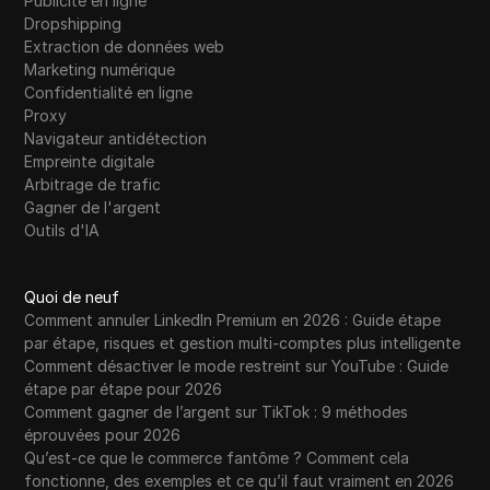
Publicité en ligne
for High-Quality Advertising Accounts
Dropshipping
Extraction de données web
PEPE HEIMER - LISTING DATE CONFIRMED |
Marketing numérique
22
1,000 ETH WEEKLY PRICE POOL
Confidentialité en ligne
Proxy
Pixara AI Tutorial - 2025 | One Stop AI
Navigateur antidétection
23
Content Creation Platform | How To Use
Empreinte digitale
Pixara AI
Arbitrage de trafic
Gagner de l'argent
Pow Wow with Cyrus | Crypto Market
Outils d'IA
24
Outlook, BORG Staking & Trading Vaults |
Pow Wow Ep. 33
Quoi de neuf
Comment annuler LinkedIn Premium en 2026 : Guide étape
Passive Income: The Best Online Businesses
25
par étape, risques et gestion multi-comptes plus intelligente
to Start in 2025
Comment désactiver le mode restreint sur YouTube : Guide
étape par étape pour 2026
Product Photography With Caspa AI
26
Comment gagner de l’argent sur TikTok : 9 méthodes
(Jewelry Edition) - How To Create AI Images
éprouvées pour 2026
Qu’est-ce que le commerce fantôme ? Comment cela
Passive Income Ideas For Stay At Home
fonctionne, des exemples et ce qu’il faut vraiment en 2026
27
Moms, Housewives & Single Mothers (EZ