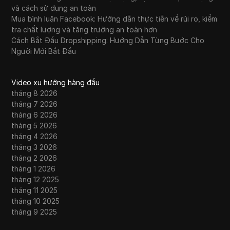
và cách sử dụng an toàn
Proxy LinkedIn tốt nhất năm 2026: Hướng
32
Mua bình luận Facebook: Hướng dẫn thực tiễn về rủi ro, kiểm
dẫn đầy đủ về tự động hóa an toàn
tra chất lượng và tăng trưởng an toàn hơn
Cách Bắt Đầu Dropshipping: Hướng Dẫn Từng Bước Cho
Paws nhiệm vụ mới Fomo Hash | Cách hoàn
Người Mới Bắt Đầu
33
thành nhiệm vụ fomo hash Paws | Paws Bí
ẩn Nhiệm vụ | Nhiệm vụ 5,000 Paws
Video xu hướng hàng đầu
Proxy cho trường học: Hướng dẫn đầy đủ
34
tháng 8 2026
về truy cập Internet an toàn và hiệu quả
tháng 7 2026
tháng 6 2026
Proxy RARBG tốt nhất để truy cập an toàn
tháng 5 2026
35
vào năm 2026
tháng 4 2026
tháng 3 2026
Proxy di động được xếp hạng hàng đầu để
tháng 2 2026
36
phát trực tuyến video — 2026
tháng 1 2026
tháng 12 2025
Proxy chuyên dụng: Nó là gì, lợi ích và cách
tháng 11 2025
37
chọn nhà cung cấp phù hợp
tháng 10 2025
tháng 9 2025
Perle Labs Airdrop | Huy động 17.5 triệu đô
38