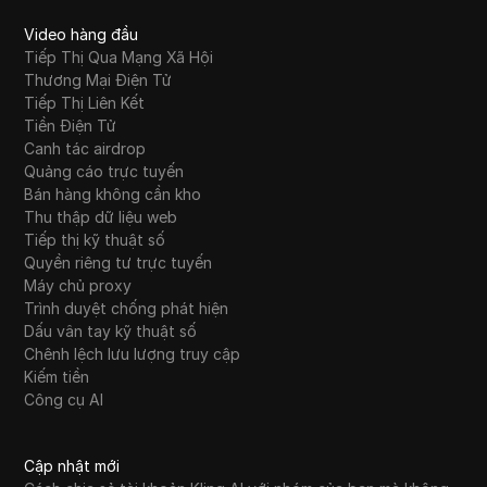
$PUMP (lên tới $10K)
Video hàng đầu
Tiếp Thị Qua Mạng Xã Hội
21
Phân tích Twitter miễn phí
Thương Mại Điện Tử
Tiếp Thị Liên Kết
Phương pháp MỚI làm bùng nổ các đối tác
Tiền Điện Tử
22
TikTok Shop vào năm 2026.
Canh tác airdrop
Quảng cáo trực tuyến
Perplexity AI so với ChatGPT | So sánh đầy
Bán hàng không cần kho
23
đủ (2026)
Thu thập dữ liệu web
Tiếp thị kỹ thuật số
Proxy dân cư tĩnh vào năm 2026: Cách chọn
Quyền riêng tư trực tuyến
24
một nhà cung cấp đáng tin cậy để giám sát,
Máy chủ proxy
xác minh và các phiên liên tục
Trình duyệt chống phát hiện
Dấu vân tay kỹ thuật số
Chênh lệch lưu lượng truy cập
Pinterest Tiếp Thị Liên Kết Dành Cho Người
25
Kiếm tiền
Mới Bắt Đầu (Hướng Dẫn Từng Bước)
Công cụ AI
Phải làm gì khi "ChatGPT bạn đã đạt đến
26
giới hạn của mình" xuất hiện (Hướng dẫn
Cập nhật mới
năm 2026)