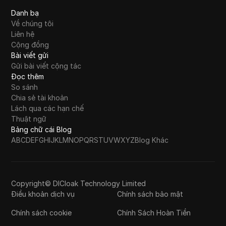
la | Airdrop Crypto Mới
Danh bạ
Về chúng tôi
Proxy Snapchat tốt nhất để quản lý nhiều
Liên hệ
39
tài khoản vào năm 2026: 5 lựa chọn hàng
Cộng đồng
đầu
Bài viết gửi
Gửi bài viết cộng tác
Paano I-Recover ang TikTok Account |
Đọc thêm
Nakalimutan ang Password | No Email | No
So sánh
40
Phone Number Cách khôi phục tài khoản
Chia sẻ tài khoản
TikTok | Quên mật khẩu | Không có email |
Lách qua các hạn chế
Không có số điện thoại.
Thuật ngữ
Bảng chữ cái Blog
Pixelscan: Công cụ thiết yếu của bạn để
A
B
C
D
E
F
G
H
I
J
K
L
M
N
O
P
Q
R
S
T
U
V
W
X
Y
Z
Blog Khác
41
phát hiện dấu vân tay trình duyệt và quyền
riêng tư trực tuyến
Proxy Reddit tốt nhất năm 2026: Hướng dẫn
Copyright© DICloak Technology Limited
42
cơ bản để ẩn danh và không bị chặn
Điều khoản dịch vụ
Chính sách bảo mật
Chính sách cookie
Phục hồi tài khoản Instagram bị hack Nhanh
Chính Sách Hoàn Tiền
43
chóng 2026 (Điều này thật sự hiệu quả!)