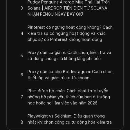
Pudgy Penguins Airdrop Mùa Thứ Hai Trên
3
Solana | AIRDROP TIỀN ĐIỆN TỬ SOLANA
NHẬN PENGU NGAY BÂY GIỜ
Pinterest có ngừng hoạt động không? Cách
4
kiểm tra sự cố ngừng hoạt động và khắc
phục sự cố Pinterest không hoạt động
Proxy dân cư giá rẻ: Cách chọn, kiểm tra và
5
sử dụng chúng mà không lãng phí tiền
Proxy dân cư cho Bot Instagram: Cách chọn,
6
thiết lập và giảm rủi ro tài khoản
Phim được bỏ chặn: Cách phát trực tuyến
7
những bộ phim yêu thích của bạn ở trường
học hoặc nơi làm việc vào năm 2026
Playwright vs Selenium: Điều quan trọng
8
nhất khi chọn công cụ tự động hóa kiểm tra
vào năm 2026