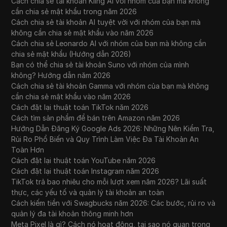
Cách chia sẻ tài khoản Kling AI với nhóm của bạn mà không
cần chia sẻ mật khẩu trong năm 2026
Proxy di động tốt nhất năm 2026: Cách các
Cách chia sẻ tài khoản AI tuyệt vời với nhóm của bạn mà
27
chuyên gia quản lý nhiều tài khoản một cách
không cần chia sẻ mật khẩu vào năm 2026
an toàn
Cách chia sẻ Leonardo AI với nhóm của bạn mà không cần
chia sẻ mật khẩu (Hướng dẫn 2026)
Phân tích Thông tin Trang Facebook để Tìm
Bạn có thể chia sẻ tài khoản Suno với nhóm của mình
28
Thời gian Đăng bài Tốt nhất cho Khán giả
không? Hướng dẫn năm 2026
CỦA BẠN.
Cách chia sẻ tài khoản Gamma với nhóm của bạn mà không
cần chia sẻ mật khẩu vào năm 2026
Phương pháp an toàn để chia sẻ Hulu với gia
Cách đặt lại thuật toán TikTok năm 2026
29
đình: Hướng dẫn chuyên nghiệp về bảo vệ
Cách tìm sản phẩm để bán trên Amazon năm 2026
tài khoản
Hướng Dẫn Đăng Ký Google Ads 2026: Những Nên Kiểm Tra,
Rủi Ro Phổ Biến và Quy Trình Làm Việc Đa Tài Khoản An
Phiên đã hết hạn | Làm thế nào để khắc
Toàn Hơn
phục tình trạng phiên đã hết hạn trên
Cách đặt lại thuật toán YouTube năm 2026
30
Facebook | Làm thế nào để giải quyết vấn
Cách đặt lại thuật toán Instagram năm 2026
đề phiên đã hết hạn trên Facebook.
TikTok trả bao nhiêu cho mỗi lượt xem năm 2026? Lãi suất
thực, các yếu tố và quản lý tài khoản an toàn
Phiên Facebook đã hết hạn. Vui lòng đăng
Cách kiếm tiền với Swagbucks năm 2026: Các bước, rủi ro và
31
nhập lại. Vấn đề đã được giải quyết.
quản lý đa tài khoản thông minh hơn
Meta Pixel là gì? Cách nó hoạt động, tại sao nó quan trọng