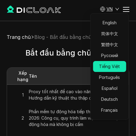
VN
English
简体中文
Trang chủ
Blog - Bắt đầu bằng chữ cái P
繁體中文
Bắt đầu bằng chữ cái P
Русский
Tiếng Việt
Xếp
Tên
Português
hạng
Español
Proxy tốt nhất để cạo vào năm 2026:
1
Hướng dẫn kỹ thuật thu thập dữ liệu
Deutsch
Français
Phần mềm tự động hóa tiếp thị tốt nhất năm
2
2026: Công cụ, quy trình làm việc và cách tự
động hóa mà không bị cấm