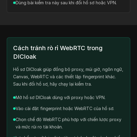
Luôn cập nhật Safari và kiểm tra tính năng thử
nghiệm nếu WebRTC thay đổi.
Dùng bài kiểm tra này sau khi đổi hồ sơ hoặc VPN.
Cách tránh rò rỉ WebRTC trong
DICloak
Hồ sơ DICloak giúp đồng bộ proxy, múi giờ, ngôn ngữ,
Canvas, WebRTC và các thiết lập fingerprint khác.
Sau khi đổi hồ sơ, hãy chạy lại kiểm tra.
Mở hồ sơ DICloak dùng với proxy hoặc VPN.
Vào cài đặt fingerprint hoặc WebRTC của hồ sơ.
Chọn chế độ WebRTC phù hợp với chiến lược proxy