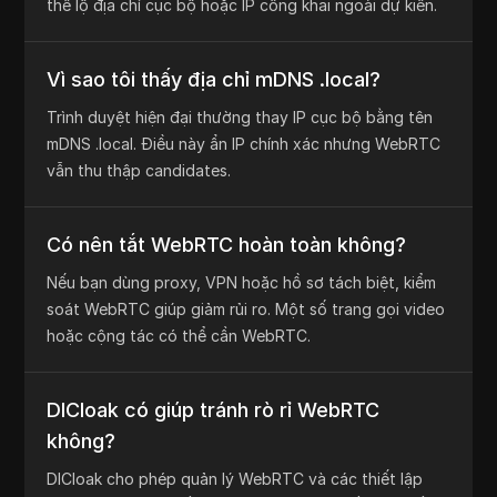
WebRTC có thể lộ IP thật không?
Có. Tùy trình duyệt, VPN, proxy và STUN, WebRTC có
thể lộ địa chỉ cục bộ hoặc IP công khai ngoài dự kiến.
Vì sao tôi thấy địa chỉ mDNS .local?
Trình duyệt hiện đại thường thay IP cục bộ bằng tên
mDNS .local. Điều này ẩn IP chính xác nhưng WebRTC
vẫn thu thập candidates.
Có nên tắt WebRTC hoàn toàn không?
Nếu bạn dùng proxy, VPN hoặc hồ sơ tách biệt, kiểm
soát WebRTC giúp giảm rủi ro. Một số trang gọi video
hoặc cộng tác có thể cần WebRTC.
DICloak có giúp tránh rò rỉ WebRTC