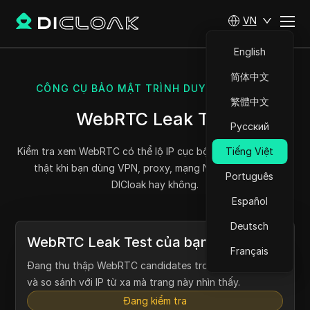
VN
English
简体中文
CÔNG CỤ BẢO MẬT TRÌNH DUYỆT MIỄN PHÍ
繁體中文
WebRTC Leak Test
Русский
Kiểm tra xem WebRTC có thể lộ IP cục bộ hoặc IP công khai
Tiếng Việt
thật khi bạn dùng VPN, proxy, mạng NAT hoặc hồ sơ
Português
DICloak hay không.
Español
Deutsch
WebRTC Leak Test của bạn
Français
WebRTC đang bật và trả về một IP công khai khác với
IP từ xa mà trang này nhìn thấy. Không có IP cục bộ bị
lộ, nhưng hãy kiểm tra cấu hình proxy, VPN hoặc hồ sơ.