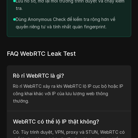
và mức rủi ro tài khoản.
Lưu hồ sơ, mở lại môi trường trình duyệt và chạy kiểm
tra.
Dùng Anonymous Check để kiểm tra rộng hơn về
quyền riêng tư và tính nhất quán fingerprint.
FAQ WebRTC Leak Test
Rò rỉ WebRTC là gì?
Rò rỉ WebRTC xảy ra khi WebRTC lộ IP cục bộ hoặc IP
công khai khác với IP của lưu lượng web thông
thường.