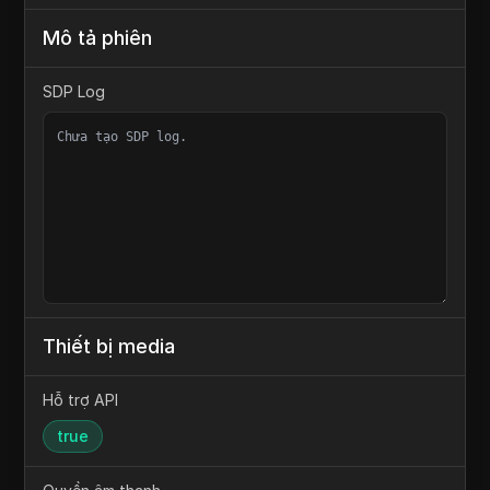
mDNS Candidates
c1d7807e-b3af-4613-8915-6ca31e7dea38.local
Mô tả phiên
SDP Log
Thiết bị media
Hỗ trợ API