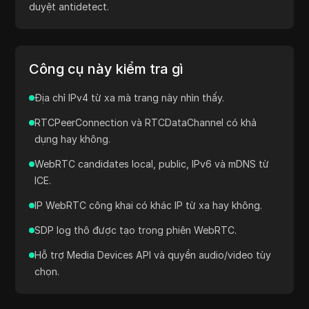
của lưu lượng web thông thường hay không. Công cụ
hữu ích cho người dùng VPN, proxy, NAT và trình
duyệt antidetect.
Công cụ này kiểm tra gì
Địa chỉ IPv4 từ xa mà trang này nhìn thấy.
RTCPeerConnection và RTCDataChannel có khả
dụng hay không.
WebRTC candidates local, public, IPv6 và mDNS từ
ICE.
IP WebRTC công khai có khác IP từ xa hay không.
SDP log thô được tạo trong phiên WebRTC.
Hỗ trợ Media Devices API và quyền audio/video tùy
chọn.