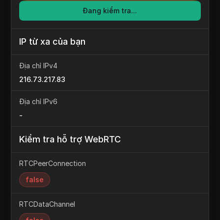
IP WebRTC không khớp
Kiểm tra
IP từ xa của bạn
Địa chỉ IPv4
216.73.217.83
Địa chỉ IPv6
-
Kiểm tra hỗ trợ WebRTC
RTCPeerConnection
true
RTCDataChannel