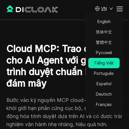
VN
English
简体中文
繁體中文
Cloud MCP: Trao quyền
Русский
cho AI Agent với giao diện
Tiếng Việt
trình duyệt chuẩn hóa trên
Português
đám mây
Español
Deutsch
Bước vào kỷ nguyên MCP cloud-native. Thoát
Français
khỏi giới hạn phần cứng cục bộ, sử dụng tự
động hóa trình duyệt dựa trên AI và có được trải
nghiệm vận hành nhẹ nhàng, hiệu quả hơn.