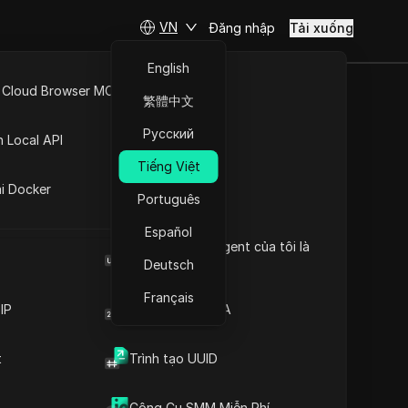
VN
Đăng nhập
Tải xuống
English
 Cloud Browser MCP
繁體中文
t nhất về
API Mở
Русский
n Local API
ăm nay -
Tiếng Việt
ng
ai Docker
Português
Español
Browser User Agent của tôi là
 thực, giúp bạn đọc nhanh
gì
Deutsch
Français
IP
Trình tạo mã 2FA
t
Trình tạo UUID
Công Cụ SMM Miễn Phí