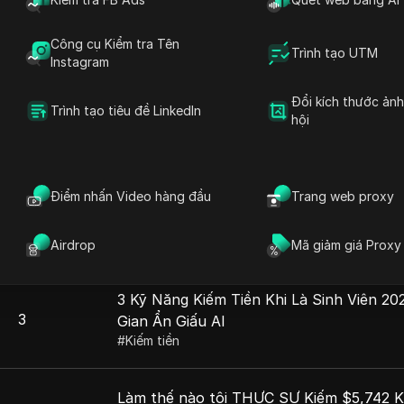
Công cụ Kiểm tra Tên
Số thứ tự
Tiêu đề
Trình tạo UTM
Instagram
Chưng cất mô hình: Làm thế nào để đánh 
Đổi kích thước ản
Trình tạo tiêu đề LinkedIn
hội
1
tỷ đô la
#
Kiếm tiền
Điểm nhấn Video hàng đầu
Trang web proxy
Cách Thực Sự Kiếm Tiền Trên Mạng Năm
2
những điều vớ vẩn)
#
Kiếm tiền
Airdrop
Mã giảm giá Proxy
3 Kỹ Năng Kiếm Tiền Khi Là Sinh Viên 20
3
Gian Ẩn Giấu AI
#
Kiếm tiền
Làm thế nào tôi THỰC SỰ Kiếm $5,742 K