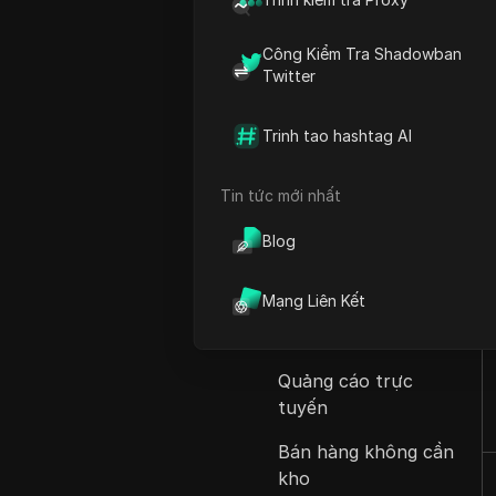
Lọc video
Công Kiểm Tra Shadowban
Twitter
Tất cả danh mục
Tiếp Thị Qua Mạng
Trinh tao hashtag AI
Xã Hội
Tin tức mới nhất
Thương Mại Điện Tử
Blog
Tiếp Thị Liên Kết
Tiền Điện Tử
Mạng Liên Kết
Canh tác airdrop
Quảng cáo trực
tuyến
Bán hàng không cần
kho