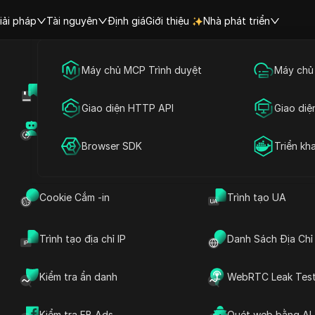
iải pháp
Tài nguyên
Định giá
Giới thiệu
Nhà phát triển
Tiếp thị truyền thông xã hội xuyên quốc gia
Máy chủ MCP Trình duyệt
Máy chủ
h video thông tin ho
Trung tâm trợ giúp
Chia sẻ tài khoản
Quảng cáo trực tuyến
Giao diện HTTP API
Giao diệ
"Kiếm tiền" trong n
Chợ RPA (MCP)
Chợ tiện ích mở rộ
Chia sẻ tài khoản
Browser SDK
Triển kh
DICloak
Cookie Cắm -in
Trình tạo UA
 hot nhất về "Kiếm tiền" trong năm nay theo thời gian
và nắm bắt thông tin trọng điểm.
Trình tạo địa chỉ IP
Danh Sách Địa Chỉ 
Kiểm tra ẩn danh
WebRTC Leak Tes
Video hàng đầu theo tháng
Video hàng đầu theo danh mục
Kiểm tra FB Ads
Quét web bằng AI