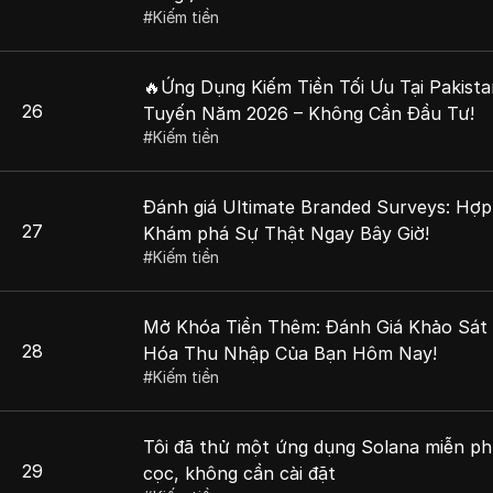
#
Kiếm tiền
🔥Ứng Dụng Kiếm Tiền Tối Ưu Tại Pakista
26
Tuyến Năm 2026 – Không Cần Đầu Tư!
#
Kiếm tiền
Đánh giá Ultimate Branded Surveys: Hợ
27
Khám phá Sự Thật Ngay Bây Giờ!
#
Kiếm tiền
Mở Khóa Tiền Thêm: Đánh Giá Khảo Sát 
28
Hóa Thu Nhập Của Bạn Hôm Nay!
#
Kiếm tiền
Tôi đã thử một ứng dụng Solana miễn ph
29
cọc, không cần cài đặt