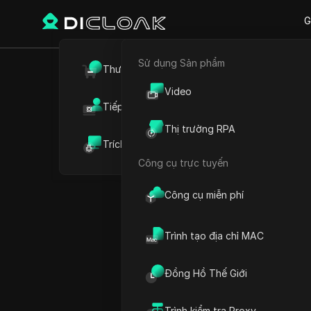
G
Sử dụng Sản phẩm
Thương mại điện tử
Danh sác
Video
Tiếp thị liên kết
chủ đề 
Thị trường RPA
Trích xuất dữ liệu web
Công cụ trực tuyến
Công cụ miễn phí
Thu thập video thông tin
Trình tạo địa chỉ MAC
Đồng Hồ Thế Giới
Trình kiểm tra Proxy