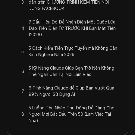
3
dẫn trên CHƯƠNG TRÌNH KIẾM TIỀN NỘI
DUNG FACEBOOK.
7 Dấu Hiệu Đỏ Để Nhận Diện Một Cuộc Lừa
4
Đảo Tiền Điện Tử TRƯỚC KHI Bạn Mất Tiền
(2026)
5 Cách Kiếm Tiền Trực Tuyến mà Không Cần
5
Kinh Nghiệm Năm 2026
5 Kỹ Năng Claude Giúp Bạn Trở Nên Không
6
Thể Ngăn Cản Tại Nơi Làm Việc
6 Tính Năng Claude để Giúp Bạn Vượt Qua
7
99% Người Sử Dụng AI
5 Luồng Thu Nhập Thụ Động Dễ Dàng Cho
8
Người Mới Bắt Đầu Trên 50 (Làm Việc Tại
Nhà)
10 công cụ AI mà 99% quản lý dự án KHÔNG