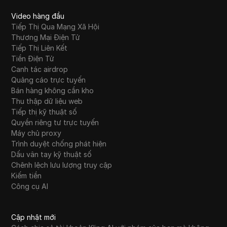
Video hàng đầu
Ứng dụng AI tốt nhất cho năng suất: Những
Tiếp Thị Qua Mạng Xã Hội
22
gì thực sự hoạt động và cách chọn
Thương Mại Điện Tử
Tiếp Thị Liên Kết
10 mẹo tiếp thị truyền thông xã hội thực sự
Tiền Điện Tử
23
hiệu quả: Hướng dẫn thực tế cho năm 2024
Canh tác airdrop
Quảng cáo trực tuyến
$1 DOGECOIN Bùng Nổ? 🚨 Dự Đoán Giá
Bán hàng không cần kho
24
Độc Quyền Năm 2026 & Phân Tích Kỹ Thuật!
Thu thập dữ liệu web
Tiếp thị kỹ thuật số
$DGRAM Airdrop Nhận | Cập nhật Kiểm tra
Quyền riêng tư trực tuyến
25
Airdrop Datagram | Cập nhật TGE Datagram
Máy chủ proxy
& Chuyển đổi Điểm
Trình duyệt chống phát hiện
Dấu vân tay kỹ thuật số
Chênh lệch lưu lượng truy cập
Đăng Nhập Vào Instagram Sử Dụng Trình
Kiếm tiền
26
Duyệt Web - Đăng Nhập Instagram Trên
Công cụ AI
Web
5000 WUMP Token Yêu cầu trên Discord |
Cập nhật mới
27
Airdrop WUMP trên Discord | Kiếm 500 đô la