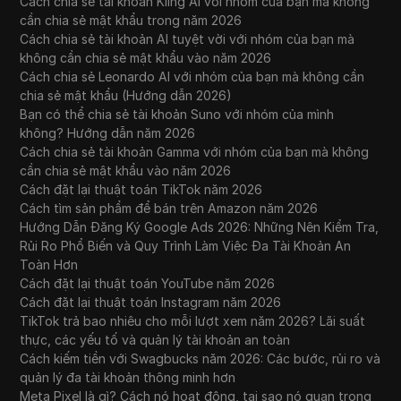
Cách chia sẻ tài khoản Kling AI với nhóm của bạn mà không
từ Airdrop trên Discord |
cần chia sẻ mật khẩu trong năm 2026
Cách chia sẻ tài khoản AI tuyệt vời với nhóm của bạn mà
Đánh giá ChatGPT Plus (ChatGPT Plus có
28
không cần chia sẻ mật khẩu vào năm 2026
đáng giá không?)
Cách chia sẻ Leonardo AI với nhóm của bạn mà không cần
chia sẻ mật khẩu (Hướng dẫn 2026)
5 Cách để Kiếm Tiền với ChatGPT (Sử Dụng
Bạn có thể chia sẻ tài khoản Suno với nhóm của mình
29
AI + Tự Động Hóa)
không? Hướng dẫn năm 2026
Cách chia sẻ tài khoản Gamma với nhóm của bạn mà không
Địa chỉ IP là gì? Hướng dẫn thực tế về danh
cần chia sẻ mật khẩu vào năm 2026
30
tính và quyền riêng tư kỹ thuật số vào năm
Cách đặt lại thuật toán TikTok năm 2026
2026
Cách tìm sản phẩm để bán trên Amazon năm 2026
Hướng Dẫn Đăng Ký Google Ads 2026: Những Nên Kiểm Tra,
10 Danh sách Airdrop vào tháng 11 | Airdrop
Rủi Ro Phổ Biến và Quy Trình Làm Việc Đa Tài Khoản An
31
tốt nhất mới | Airdrop Crypto 2025
Toàn Hơn
Cách đặt lại thuật toán YouTube năm 2026
Cách đặt lại thuật toán Instagram năm 2026
Đây là cách bạn có thể tham gia chương
TikTok trả bao nhiêu cho mỗi lượt xem năm 2026? Lãi suất
32
trình airdrop của MetaMask (Dễ dành cho
thực, các yếu tố và quản lý tài khoản an toàn
người mới bắt đầu)
Cách kiếm tiền với Swagbucks năm 2026: Các bước, rủi ro và
quản lý đa tài khoản thông minh hơn
Đăng nhập web TikTok: Hướng dẫn truy cập
33
Meta Pixel là gì? Cách nó hoạt động, tại sao nó quan trọng
máy tính để bàn hoàn chỉnh năm 2026