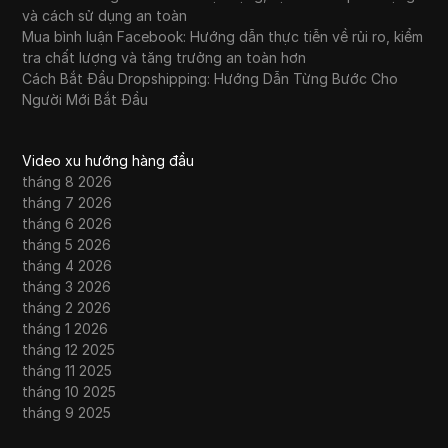
và cách sử dụng an toàn
Mua bình luận Facebook: Hướng dẫn thực tiễn về rủi ro, kiểm
10 nền tảng lưu trữ mà các đại lý sử dụng để
34
tra chất lượng và tăng trưởng an toàn hơn
quản lý nhiều trang web khách hàng
Cách Bắt Đầu Dropshipping: Hướng Dẫn Từng Bước Cho
Người Mới Bắt Đầu
7 Trang Web Khảo Sát Tốt Nhất Thực Sự
35
Trả Tiền Thật Năm 2026
Video xu hướng hàng đầu
2 Nền tảng để Kiếm Crypto Miễn Phí bằng
tháng 8 2026
36
Cách Xem Video! Xem Quảng Cáo và Được
tháng 7 2026
Trả Tiền
tháng 6 2026
tháng 5 2026
5 Công ty hợp pháp trả tiền | Nhận tiền để
tháng 4 2026
37
xem video trực tuyến
tháng 3 2026
tháng 2 2026
tháng 1 2026
10 Cách Kiếm Thẻ Quà Tặng Google Play
38
tháng 12 2025
Miễn Phí (Phương Pháp THẬT)
tháng 11 2025
tháng 10 2025
Đăng nhập WhatsApp Web: Cách thiết lập,
39
tháng 9 2025
khắc phục lỗi và mẹo bảo mật từng bước