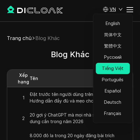
VN
English
简体中文
Trang chủ
Blog Khác
繁體中文
Blog Khác
Русский
Tiếng Việt
Xếp
Tên
Português
hạng
Español
Đặt trước tên người dùng trên WhatsApp:
1
Hướng dẫn đầy đủ và mẹo cho năm 2026
Deutsch
Français
20 gợi ý ChatGPT mà mọi nhà sáng tạo nội
2
dung cần trong năm 2026
8.000 đô la trong 20 ngày đăng bài trích