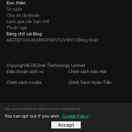
Đọc thêm
So sánh
Chia sẻ tài khoản
Lách qua các hạn chế
Thuật ngữ
Bảng chữ cái Blog
A
B
C
D
E
F
G
H
I
J
K
L
M
N
O
P
Q
R
S
T
U
V
W
X
Y
Z
Blog Khác
Copyright© DICloak Technology Limited
Điều khoản dịch vụ
Chính sách bảo mật
Chính sách cookie
Chính Sách Hoàn Tiền
We use cookies to improve your experience.
You can opt out if you wish.
Cookie Policy
.
Accept