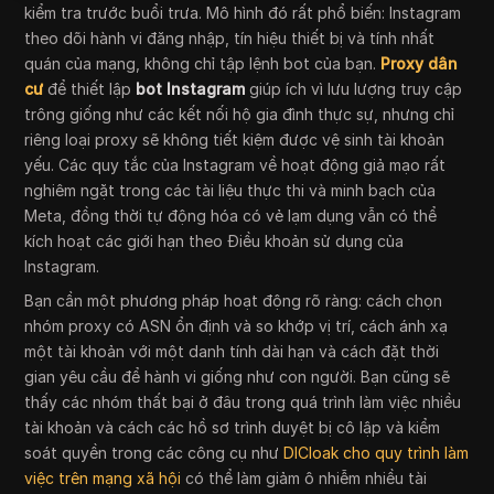
kiểm tra trước buổi trưa. Mô hình đó rất phổ biến: Instagram
theo dõi hành vi đăng nhập, tín hiệu thiết bị và tính nhất
quán của mạng, không chỉ tập lệnh bot của bạn.
Proxy dân
cư
để thiết lập
bot Instagram
giúp ích vì lưu lượng truy cập
trông giống như các kết nối hộ gia đình thực sự, nhưng chỉ
riêng loại proxy sẽ không tiết kiệm được vệ sinh tài khoản
yếu. Các quy tắc của Instagram về hoạt động giả mạo rất
nghiêm ngặt trong các tài liệu thực thi và minh bạch của
Meta, đồng thời tự động hóa có vẻ lạm dụng vẫn có thể
kích hoạt các giới hạn theo Điều khoản sử dụng của
Instagram.
Bạn cần một phương pháp hoạt động rõ ràng: cách chọn
nhóm proxy có ASN ổn định và so khớp vị trí, cách ánh xạ
một tài khoản với một danh tính dài hạn và cách đặt thời
gian yêu cầu để hành vi giống như con người. Bạn cũng sẽ
thấy các nhóm thất bại ở đâu trong quá trình làm việc nhiều
tài khoản và cách các hồ sơ trình duyệt bị cô lập và kiểm
soát quyền trong các công cụ như
DICloak cho quy trình làm
việc trên mạng xã hội
có thể làm giảm ô nhiễm nhiều tài