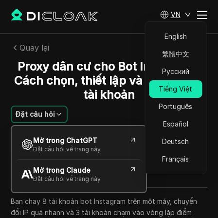
VN
English
Quay lại
繁體中文
Proxy dân cư cho Bot Instagram:
Русский
Cách chọn, thiết lập và giảm rủi ro
Tiếng Việt
tài khoản
Português
Đặt câu hỏi
Español
Alexey Sidorov
Mở trong ChatGPT
Deutsch
14 Th05 2026
9
Đọc trong giây phút
Đặt câu hỏi về trang này
Chia sẻ với
Français
Mở trong Claude
Copy Link
Đặt câu hỏi về trang này
Bạn chạy 8 tài khoản bot Instagram trên một máy, chuyển
đổi IP quá nhanh và 3 tài khoản chạm vào vòng lặp điểm