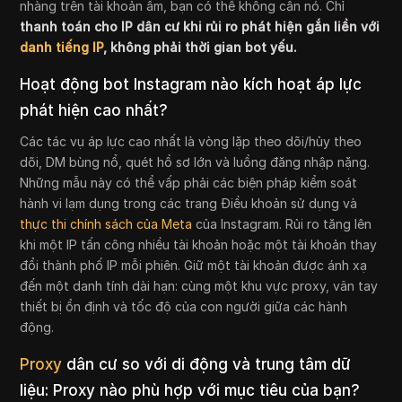
nhàng trên tài khoản ấm, bạn có thể không cần nó. Chỉ
thanh toán cho IP dân cư khi rủi ro phát hiện gắn liền với
danh tiếng IP
, không phải thời gian bot yếu.
Hoạt động bot Instagram nào kích hoạt áp lực
phát hiện cao nhất?
Các tác vụ áp lực cao nhất là vòng lặp theo dõi/hủy theo
dõi, DM bùng nổ, quét hồ sơ lớn và luồng đăng nhập nặng.
Những mẫu này có thể vấp phải các biện pháp kiểm soát
hành vi lạm dụng trong các trang Điều khoản sử dụng và
thực thi chính sách của Meta
của Instagram. Rủi ro tăng lên
khi một IP tấn công nhiều tài khoản hoặc một tài khoản thay
đổi thành phố IP mỗi phiên. Giữ một tài khoản được ánh xạ
đến một danh tính dài hạn: cùng một khu vực proxy, vân tay
thiết bị ổn định và tốc độ của con người giữa các hành
động.
Proxy
dân cư so với di động và trung tâm dữ
liệu: Proxy nào phù hợp với mục tiêu của bạn?