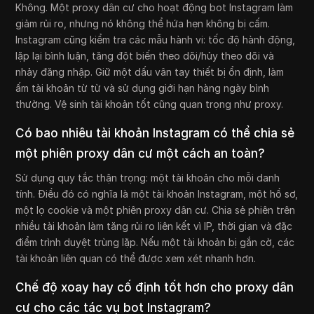
Không. Một proxy dân cư cho hoạt động bot Instagram làm
giảm rủi ro, nhưng nó không thể hứa hẹn không bị cấm.
Instagram cũng kiểm tra các mẫu hành vi: tốc độ hành động,
lặp lại bình luận, tăng đột biến theo dõi/hủy theo dõi và
nhảy đăng nhập. Giữ một dấu vân tay thiết bị ổn định, làm
ấm tài khoản từ từ và sử dụng giới hạn hàng ngày bình
thường. Vệ sinh tài khoản tốt cũng quan trọng như proxy.
Có bao nhiêu tài khoản Instagram có thể chia sẻ
một phiên proxy dân cư một cách an toàn?
Sử dụng quy tắc thận trọng: một tài khoản cho mỗi danh
tính. Điều đó có nghĩa là một tài khoản Instagram, một hồ sơ,
một lọ cookie và một phiên proxy dân cư. Chia sẻ phiên trên
nhiều tài khoản làm tăng rủi ro liên kết vì IP, thời gian và đặc
điểm trình duyệt trùng lặp. Nếu một tài khoản bị gắn cờ, các
tài khoản liên quan có thể được xem xét nhanh hơn.
Chế độ xoay hay cố định tốt hơn cho proxy dân
cư cho các tác vụ bot Instagram?