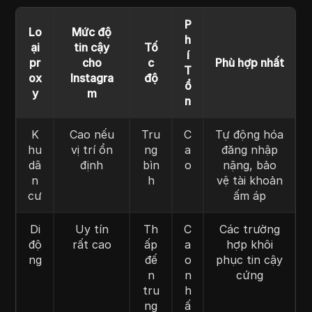
P
Lo
Mức độ
h
ại
tin cậy
Tố
í
pr
cho
c
Phù hợp nhất
T
ox
Instagra
độ
ổ
y
m
n
K
Cao nếu
Tru
C
Tự động hóa
hu
vị trí ổn
ng
a
đăng nhập
dâ
định
bìn
o
nặng, bảo
n
h
vệ tài khoản
cư
ấm áp
Di
Uy tín
Th
C
Các trường
độ
rất cao
ấp
a
hợp khôi
ng
đế
o
phục tin cậy
n
n
cứng
tru
h
ng
ấ