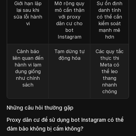
Giới hạn lặp
Mở rộng quy
Sự ổn định
lại sau khi
mô cẩn thận
danh tính
sửa lỗi hành
với proxy
có thể cần
vi
dân cư cho
kiểm soát
bot
mạnh mẽ
Instagram
hơn
Cảnh báo
Tạm dừng tự
Các quy tắc
liên quan đến
động hóa
thực thi
hành vi lạm
Meta có
dụng giống
thể leo
như chính
thang
sách
nhanh
chóng
Những câu hỏi thường gặp
Proxy dân cư để sử dụng bot Instagram có thể
đảm bảo không bị cấm không?