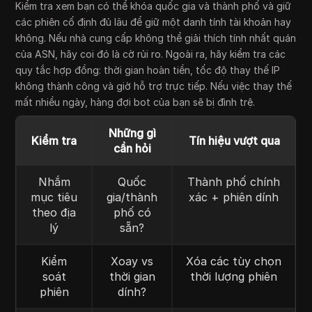
Kiểm tra xem bạn có thể khóa quốc gia và thành phố và giữ
các phiên cố định đủ lâu để giữ một danh tính tài khoản hay
không. Nếu nhà cung cấp không thể giải thích tính nhất quán
của ASN, hãy coi đó là cờ rủi ro. Ngoài ra, hãy kiểm tra các
quy tắc hợp đồng: thời gian hoàn tiền, tốc độ thay thế IP
không thành công và giờ hỗ trợ trực tiếp. Nếu việc thay thế
mất nhiều ngày, hàng đợi bot của bạn sẽ bị đình trệ.
Những gì
Kiểm tra
Tín hiệu vượt qua
cần hỏi
Nhắm
Quốc
Thành phố chính
mục tiêu
gia/thành
xác + phiên dính
theo địa
phố có
lý
sẵn?
Kiểm
Xoay vs
Xóa các tùy chọn
soát
thời gian
thời lượng phiên
phiên
dính?