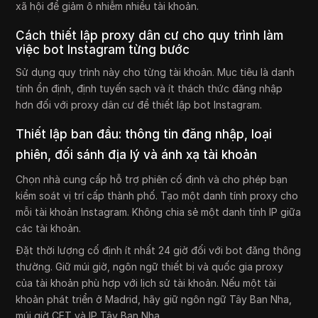
xã hội để giảm ô nhiễm nhiều tài khoản.
Cách thiết lập proxy dân cư cho quy trình làm
việc bot Instagram từng bước
Sử dụng quy trình này cho từng tài khoản. Mục tiêu là danh
tính ổn định, định tuyến sạch và ít thách thức đăng nhập
hơn đối với proxy dân cư để thiết lập bot Instagram.
Thiết lập ban đầu: thông tin đăng nhập, loại
phiên, đối sánh địa lý và ánh xạ tài khoản
Chọn nhà cung cấp hỗ trợ phiên cố định và cho phép bạn
kiểm soát vị trí cấp thành phố. Tạo một danh tính proxy cho
mỗi tài khoản Instagram. Không chia sẻ một danh tính IP giữa
các tài khoản.
Đặt thời lượng cố định ít nhất 24 giờ đối với bot đăng thông
thường. Giữ múi giờ, ngôn ngữ thiết bị và quốc gia proxy
của tài khoản phù hợp với lịch sử tài khoản. Nếu một tài
khoản phát triển ở Madrid, hãy giữ ngôn ngữ Tây Ban Nha,
múi giờ CET và IP Tây Ban Nha.