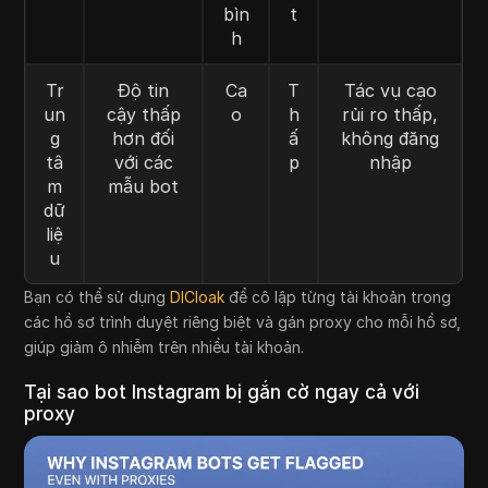
bìn
t
h
Tr
Độ tin
Ca
T
Tác vụ cạo
un
cậy thấp
o
h
rủi ro thấp,
g
hơn đối
ấ
không đăng
tâ
với các
p
nhập
m
mẫu bot
dữ
liệ
u
Bạn có thể sử dụng
DICloak
để cô lập từng tài khoản trong
các hồ sơ trình duyệt riêng biệt và gán proxy cho mỗi hồ sơ,
giúp giảm ô nhiễm trên nhiều tài khoản.
Tại sao bot Instagram bị gắn cờ ngay cả với
proxy