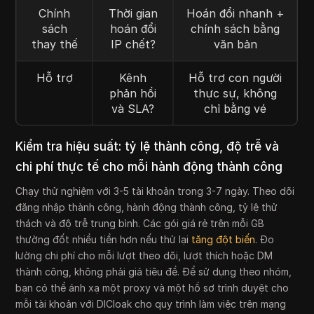
Chính
Thời gian
Hoán đổi nhanh +
sách
hoán đổi
chính sách bằng
thay thế
IP chết?
văn bản
Hỗ trợ
Kênh
Hỗ trợ con người
phản hồi
thực sự, không
và SLA?
chỉ bằng vé
Kiểm tra hiệu suất: tỷ lệ thành công, độ trễ và
chi phí thực tế cho mỗi hành động thành công
Chạy thử nghiệm với 3-5 tài khoản trong 3-7 ngày. Theo dõi
đăng nhập thành công, hành động thành công, tỷ lệ thử
thách và độ trễ trung bình. Các gói giá rẻ trên mỗi GB
thường đốt nhiều tiền hơn nếu thử lại
tăng đột biến
. Đo
lường chi phí cho mỗi lượt theo dõi, lượt thích hoặc DM
thành công, không phải giá tiêu đề. Để sử dụng theo nhóm,
bạn có thể ánh xạ một proxy và một hồ sơ trình duyệt cho
mỗi tài khoản với DICloak cho quy trình làm việc trên mạng