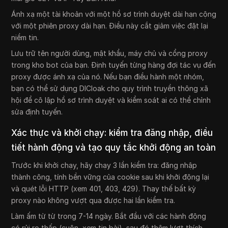
Ánh xạ một tài khoản với một hồ sơ trình duyệt dài hạn cộng
với một phiên proxy dài hạn. Điều này cắt giảm việc đặt lại
niềm tin.
Lưu trữ tên người dùng, mật khẩu, máy chủ và cổng proxy
trong kho bot của bạn. Định tuyến từng hàng đợi tác vụ đến
proxy được ánh xạ của nó. Nếu bạn điều hành một nhóm,
bạn có thể sử dụng DICloak cho quy trình truyền thông xã
hội để cô lập hồ sơ trình duyệt và kiểm soát ai có thể chỉnh
sửa định tuyến.
Xác thực và khởi chạy: kiểm tra đăng nhập, điều
tiết hành động và tạo quy tắc khởi động an toàn
Trước khi khởi chạy, hãy chạy 3 lần kiểm tra: đăng nhập
thành công, tính bền vững của cookie sau khi khởi động lại
và quét lỗi HTTP (xem 401, 403, 429). Thay thế bất kỳ
proxy nào không vượt qua được hai lần kiểm tra.
Làm ấm từ từ trong 7-14 ngày. Bắt đầu với các hành động
có rủi ro thấp (cuộn, xem tin bài), sau đó thêm lượt thích,