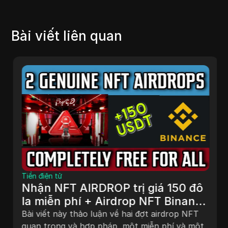
Bài viết liên quan
Tiền điện tử
Nhận NFT AIRDROP trị giá 150 đô
la miễn phí + Airdrop NFT Binance
sẽ tăng gấp 100 lần sớm | Kết
Bài viết này thảo luận về hai đợt airdrop NFT
thúc sớm
quan trọng và hợp pháp, một miễn phí và một