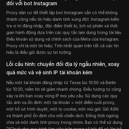
đối với bot Instagram
Proxy dân cư để thiết lập bot Instagram vẫn có thể không
thành công nếu tín hiệu danh tính xung đột. Instagram kiểm
tra vị trí đăng nhập, đặc điểm thiết bị, lịch sử phiên và thời
gian hành động dựa trên các quy tắc lạm dụng trong tài liệu
Điều khoản sử dụng và chính sách của Meta của Instagram.
Proxy chỉ là một tín hiệu; Tính nhất quán trên tất cả các tín
hiệu là điều giữ được sự tin tưởng.
Lỗi cấu hình: chuyển đổi địa lý ngẫu nhiên, xoay
quá mức và vệ sinh IP tài khoản kém
Nếu một tài khoản đăng nhập từ Texas lúc 10:00 và Berlin
lúc 10:20, niềm tin sẽ giảm nhanh chóng. Điều tương tự cũng
xảy ra khi bạn xoay vòng IP mọi yêu cầu. Sử dụng các quy
tắc ánh xạ ổn định: một tài khoản = một điểm cuối proxy,
một hồ sơ trình duyệt, một lọ cookie, một múi giờ. Giữ ASN
và thành phố ổn định cho mỗi chiến dịch. Đồng thời ngừng
chia sẻ một danh tính proxy trong nhóm. Bạn có thể sử dụng
DICloak cho quy trình làm việc trên mạng xã hội để cô lập hồ