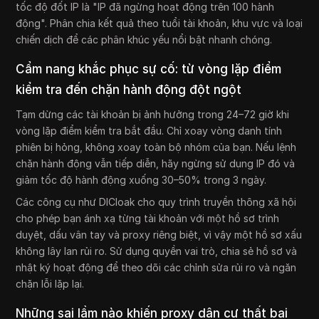
tốc độ đốt IP là "IP đã ngừng hoạt động trên 100 hành
động". Phân chia kết quả theo tuổi tài khoản, khu vực và loại
chiến dịch để các phân khúc yếu nổi bật nhanh chóng.
Cẩm nang khắc phục sự cố: từ vòng lặp điểm
kiểm tra đến chặn hành động đột ngột
Tạm dừng các tài khoản bị ảnh hưởng trong 24–72 giờ khi
vòng lặp điểm kiểm tra bắt đầu. Chỉ xoay vòng danh tính
phiên bị hỏng, không xoay toàn bộ nhóm của bạn. Nếu lệnh
chặn hành động vẫn tiếp diễn, hãy ngừng sử dụng IP đó và
giảm tốc độ hành động xuống 30–50% trong 3 ngày.
Các công cụ như DICloak cho quy trình truyền thông xã hội
cho phép bạn ánh xạ từng tài khoản với một hồ sơ trình
duyệt, dấu vân tay và proxy riêng biệt, vì vậy một hồ sơ xấu
không lây lan rủi ro. Sử dụng quyền vai trò, chia sẻ hồ sơ và
nhật ký hoạt động để theo dõi các chỉnh sửa rủi ro và ngăn
chặn lỗi lặp lại.
Những sai lầm nào khiến proxy dân cư thất bại