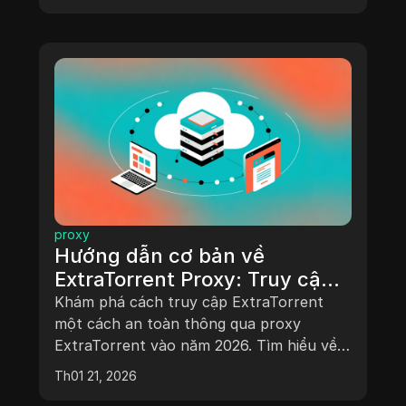
proxy
Hướng dẫn cơ bản về
ExtraTorrent Proxy: Truy cập
an toàn và các lựa chọn thay
Khám phá cách truy cập ExtraTorrent
thế vào năm 2026
một cách an toàn thông qua proxy
ExtraTorrent vào năm 2026. Tìm hiểu về
rủi ro pháp lý, độ tin cậy của proxy và các
Th01 21, 2026
phương pháp tải torrent an toàn.