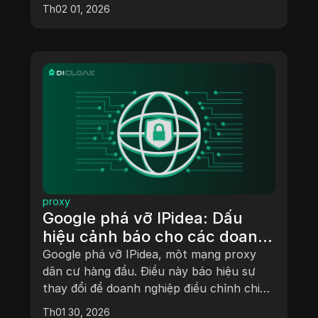
Th02 01, 2026
proxy
Google phá vỡ IPidea: Dấu
hiệu cảnh báo cho các doanh
nghiệp dựa vào IP proxy
Google phá vỡ IPidea, một mạng proxy
dân cư hàng đầu. Điều này báo hiệu sự
thay đổi để doanh nghiệp điều chỉnh chiến
lược quản lý đa tài khoản của mình.
Th01 30, 2026