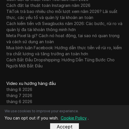
Cách đặt lại thuật toán Instagram năm 2026
TikTok trả bao nhiêu cho mỗi lượt xem năm 2026? Lãi suất
thực, các yếu tố và quản lý tài khoản an toàn
Cách kiếm tiền với Swagbucks năm 2026: Các bước, rủi ro và
quản lý đa tài khoản thông minh hơn
Meta Pixel là gì? Cách nó hoạt động, tại sao nó quan trọng
và cách sử dụng an toàn
Mua bình luận Facebook: Hướng dẫn thực tiễn về rủi ro, kiểm
tra chất lượng và tăng trưởng an toàn hơn
Cách Bắt Đầu Dropshipping: Hướng Dẫn Từng Bước Cho
Người Mới Bắt Đầu
Video xu hướng hàng đầu
tháng 8 2026
tháng 7 2026
tháng 6 2026
tháng 5 2026
We use cookies to improve your experience.
tháng 4 2026
You can opt out if you wish.
Cookie Policy
.
tháng 3 2026
tháng 2 2026
Accept