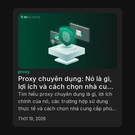
proxy
Proxy chuyên dụng: Nó là gì,
lợi ích và cách chọn nhà cung
cấp phù hợp
Tìm hiểu proxy chuyên dụng là gì, lợi ích
chính của nó, các trường hợp sử dụng
thực tế và cách chọn nhà cung cấp phù
hợp. Hướng dẫn rõ ràng để sử dụng proxy
Th01 19, 2026
chuyên dụng một cách an toàn và hiệu
quả.