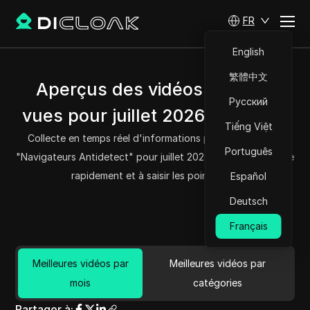
FR
English
繁體中文
Aperçus des vidéos les plus
Русский
vues pour juillet 2026 - DICloak
Tiếng Việt
Collecte en temps réel d'informations populaires sur les
Português
"Navigateurs Antidetect" pour juillet 2026, vous aidant à lire
rapidement et à saisir les points clés.
Español
Deutsch
Français
Meilleures vidéos par
Meilleures vidéos par
mois
catégories
Partager à
: