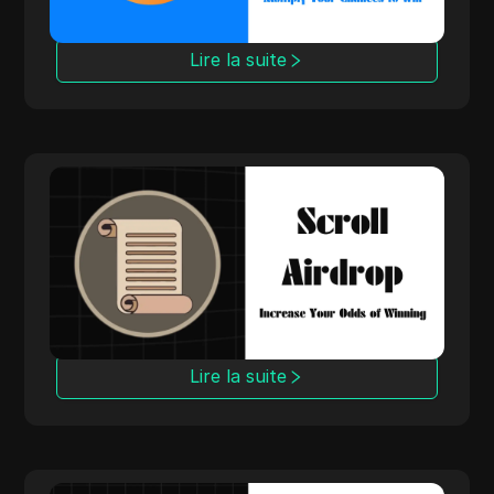
l'écosystème DeFi en pleine croissance de
Berachain.
Lire la suite
Scroll Airdrop
Préparez plusieurs portefeuilles pour
capturer plus de jetons lors de l'airdrop
Scroll. Gérez plusieurs adresses pour
augmenter vos récompenses sur la solution
de mise à l'échelle d'Ethereum et améliorer
votre expérience Layer 2.
Lire la suite