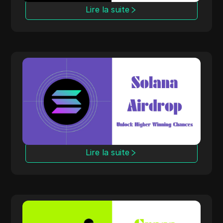
Lire la suite
Solana Airdrop
Augmentez vos récompenses d'airdrop
Solana en préparant plusieurs portefeuilles.
Cultivez plusieurs adresses et augmentez vos
chances de gagner des pièces gratuites sur
l'une des blockchains les plus rapides et les
plus évolutives.
Lire la suite
Grass Airdrop