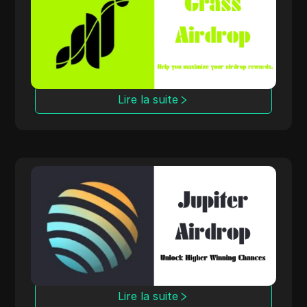
Un événement de distribution de jetons par la
Grass Foundation, visant à récompenser les
premiers soutiens et participants. En
partageant la bande passante Internet
inutilisée via la plateforme Grass, les
utilisateurs peuvent gagner des jetons
GRASS, contribuant à un réseau décentralisé
Lire la suite
qui promeut la confidentialité et un revenu
passif.
Jupiter Airdrop
Optimisez vos récompenses d'airdrop Jupiter
en utilisant plusieurs portefeuilles. Gérez
facilement plusieurs adresses pour maximiser
vos gains sur le principal agrégateur DEX de
Solana.
Lire la suite