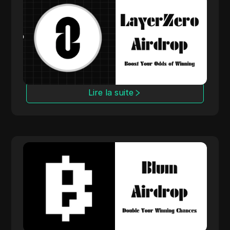
Layerzero Airdrop
Préparez plusieurs portefeuilles pour
l'airdrop Layerzero et maximisez vos chances
de gagner des tokens gratuits. Gérez
facilement plusieurs adresses pour
augmenter vos récompenses dans cet
écosystème inter-chaînes.
Lire la suite
Blum Airdrop
Augmentez vos récompenses en préparant
plusieurs portefeuilles pour l'airdrop Blum.
Gérez facilement plusieurs adresses pour
gagner des tokens gratuits et profiter des
opportunités DeFi à haut rendement.