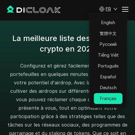
FR
English
繁體中文
La meilleure liste des airdrops
Русский
crypto en 2025
Tiếng Việt
Configurez et gérez facilement plusieurs
Português
portefeuilles en quelques minutes pour maximiser
Español
votre potentiel d'airdrop. Avec la possibilité de
Deutsch
cultiver des airdrops sur différentes plateformes,
Français
vous pouvez réclamer chaque airdrop qui se
présente à vous, tout en optimisant votre
participation grâce à des stratégies telles que des
tâches sur les réseaux sociaux, des programmes de
parrainage et du staking de tokens. Que ce soit en