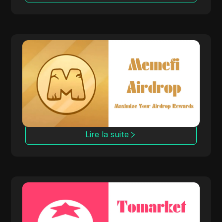
Memefi Airdrop
Maximisez vos chances de recevoir des jetons
gratuits lors de l'airdrop de Memefi en
configurant plusieurs portefeuilles. Gérez
plusieurs adresses pour participer au monde
amusant des pièces de mèmes et des
récompenses potentielles.
Lire la suite
Tomarket Airdrop
Préparez plusieurs portefeuilles pour
participer à l'airdrop de Tomarket. Gérez