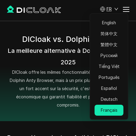
FR
English
简体中文
DICloak vs. Dolphin Anty
繁體中文
La meilleure alternative à Dolphin Anty en
Русский
2025
Tiếng Việt
DICloak offre les mêmes fonctionnalités puissantes que
Português
Dolphin Anty Browser, mais à un prix plus abordable. Avec
Español
un fort accent sur la sécurité, c'est une solution
économique qui garantit fiabilité et protection sans
Deutsch
compromis.
Français