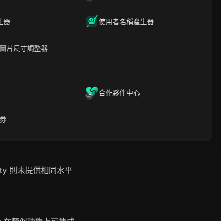
Anty 回顧
心隱私和數據洩露的用戶
生器
使用者名稱產生器
data.t55
data.t6
圖片尺寸調整器
自動化水平，操作需要更
錯誤，這使其對於初學者
合作夥伴中心
來說可能會感到壓倒性，
券
ty 則未提供相同水平