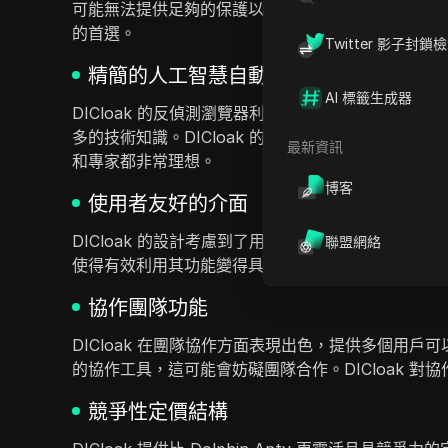
可能無法提供足夠的保護以抵禦複雜的追蹤方法。DIC
的首選。
Twitter 影子封鎖
精簡的人工智慧自動化
AI 標籤生成器
DICloak 的反偵測瀏覽器利用 AI 驅動的自動化，
多的技術知識。DICloak 的用戶友好模板和無需
最新資訊
和專家都非常理想。
博客
使用者友好的介面
DICloak 的設計考慮到了用戶體驗，擁有直觀的介面
聯盟網絡
使得有效利用其功能變得具有挑戰性。使用 DIClo
協作團隊功能
DICloak 在團隊協作方面表現出色，提供多個用戶可
的協作工具，這可能會妨礙團隊合作。DICloak 
競爭性定價結構