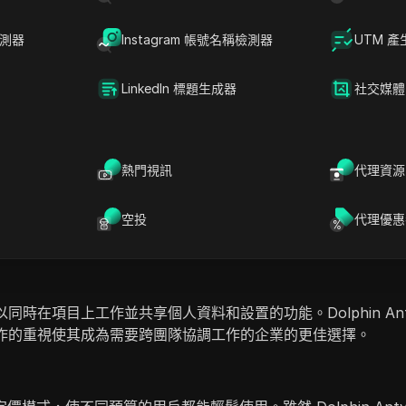
loak 的強大安全性確保了更安全的多帳戶管理，使其成為關
檢測器
Instagram 帳號名稱檢測器
UTM 產
LinkedIn 標題生成器
社交媒體
使用戶能夠輕鬆設置活動和管理帳戶。Dolphin Anty 缺乏這種
編碼的工作流程使得用戶能夠快速自動化任務，節省時間並最小化
熱門視訊
代理資源
，簡化了導航和任務執行。Dolphin Anty 的介面對於新用戶
空投
代理優惠
ak，用戶可以輕鬆訪問工具和功能，提升整體滿意度和生產力。
以同時在項目上工作並共享個人資料和設置的功能。Dolphin An
對協作的重視使其成為需要跨團隊協調工作的企業的更佳選擇。