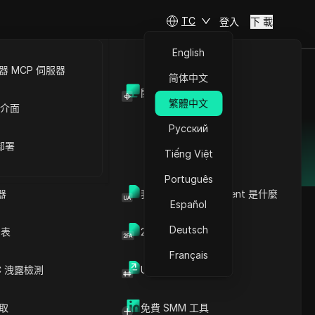
TC
登入
下 載
English
 MCP 伺服器
简体中文
y
開放API
繁體中文
 介面
方案
Русский
 部署
個經濟實惠的解決方案，確保可靠性和保護，毫不妥協。
Tiếng Việt
Português
器
我的瀏覽器 User Agent 是什麼
Español
Deutsch
列表
2FA验证码生成器
文章內容
Français
為什麼 DICloak 防檢測瀏
C 洩露檢測
UUID 產生器
覽器是最佳的 Dolphin
Anty 替代方案
依賴基本的登錄驗證，這
DICloak vs. Dolphin
爬取
免費 SMM 工具