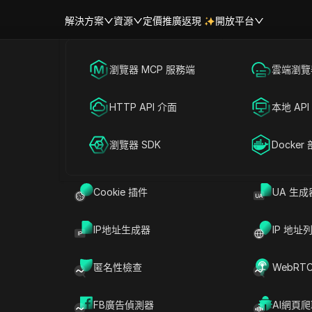
解決方案
資源
定價
推廣返現
開放平台
跨境電商
瀏覽器 MCP 服務端
海外社媒營銷
雲端瀏覽器
DICloak vs. Dolphin Ant
幫助中心
帳號共享
聯盟營銷
HTTP API 介面
廣告投放
本地 API
025年最佳 Dolphin Anty 替代
RPA 市場（MCP）
擴展市場
網絡爬蟲
瀏覽器 SDK
帳號共享
Docker
 瀏覽器相同的強大功能，但價格更實惠。它專注於安全性，是一
Cookie 插件
UA 生成
IP地址生成器
IP 地址
 Dolphin Anty 替代方案
匿名性檢查
WebRT
獨特瀏覽器配置文件和安全代理。相比之下，Dolphin Anty 
FB廣告偵測器
AI網頁