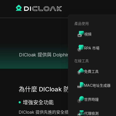
產品使用
視頻
2
RPA 市場
DICloak 提供與 Dolphin Anty
在線工具
免費工具
MAC地址生成器
為什麼 DICloak 防檢測瀏覽器是最佳的
世界時鐘
增強安全功能
DICloak 提供先進的安全措施，包括具有獨特指紋的
代理檢測