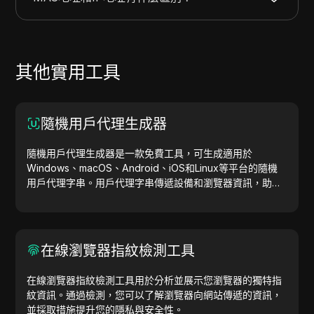
其他實用工具
隨機用戶代理生成器
隨機用戶代理生成器是一款免費工具，可生成適用於
Windows、macOS、Android、iOS和Linux等平台的隨機
用戶代理字串。用戶代理字串傳遞設備和瀏覽器資訊，助力
網站測試、相容性檢查和開發優化。簡化您的工作流程，立
即開始生成用戶代理吧！
在線瀏覽器指紋檢測工具
在線瀏覽器指紋檢測工具用於分析並展示您瀏覽器的獨特指
紋資訊。通過檢測，您可以了解瀏覽器向網站傳遞的資訊，
並採取措施提升您的隱私與安全性。