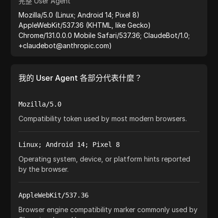
完整 User Agent
Mozilla/5.0 (Linux; Android 14; Pixel 8)
AppleWebKit/537.36 (KHTML, like Gecko)
Chrome/131.0.0.0 Mobile Safari/537.36; ClaudeBot/1.0;
+claudebot@anthropic.com)
我的 User Agent 各部分代表什麼？
Mozilla/5.0
Compatibility token used by most modern browsers.
Linux; Android 14; Pixel 8
Operating system, device, or platform hints reported
by the browser.
AppleWebKit/537.36
Browser engine compatibility marker commonly used by