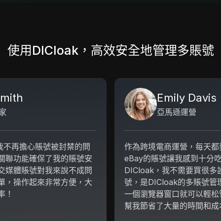
使用DICloak，高效安全地管理多賬號
mith
Emily Davis
家
亞馬遜運營
後，我不再擔心賬號被封禁的問
作為跨境電商運營，每天都
關聯功能確保了我的賬號安
eBay的賬號讓我感到十分
交媒體賬號對我來說不成問
DICloak，我不需要買很
單，操作起來非常方便，大
號，是DICloak的多賬號
率！
一個瀏覽器窗口就可以輕松
幫我節省了大量的時間和成