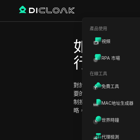
產品使用
如何用 DI
視頻
行廣告投
RPA 市場
在線工具
對於成功的廣告來說，瞄
免費工具
要的。您可以使用DIClo
制投放廣告。您還可以使用
MAC地址生成器
略，找到最佳組合，使您
世界時鐘
代理檢測