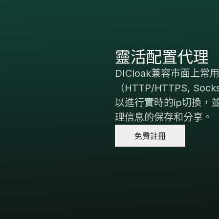
靈活配置代理
高效團隊協作
DICloak兼容市面上常
DICloak支持豐富的
（HTTP/HTTPS, Sock
成員分組、成員功能權
以進行實時的ip切換，
隔離等，實現高效的團
理信息的保存和分享。
免費註冊
免費註冊