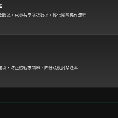
率
放賬號，成員共享賬號數據，優化團隊協作流程
環境，防止賬號被關聯，降低賬號封禁幾率