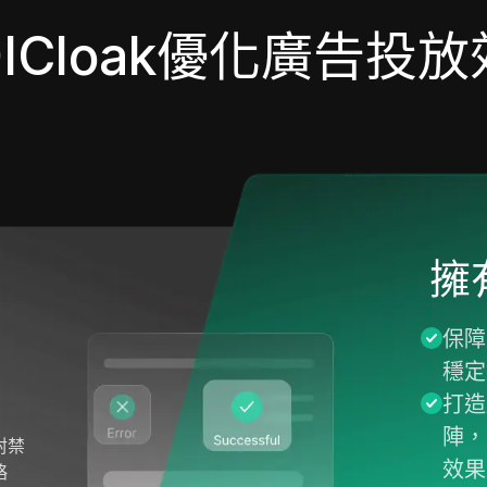
ICloak優化廣告投
擁有
保障
穩定
打造
陣，
封禁
效果
略