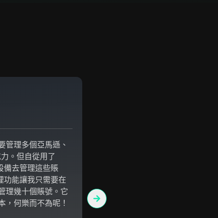
James Taylor
市場經理
要管理多個亞馬遜、
DICloak的RPA自動化功能實在
吃力。但自從用了
我總是花費大量時間在那些繁瑣重
多設備去管理這些賬
少的任務上，實在是沉悶。但自從
管理功能讓我只需要在
DICloak，我只需要輕點幾下鼠
管理幾十個賬號。它
分任務，這樣我就能把時間放在更
本，何樂而不為呢！
了。