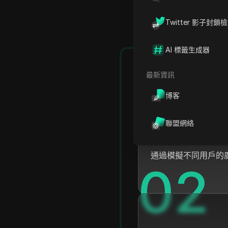
Twitter 影子封鎖
AI 標籤生成器
0
1
最新資訊
博客
聯盟網絡
高效開展廣告測
通過模擬不同用戶的
0
2