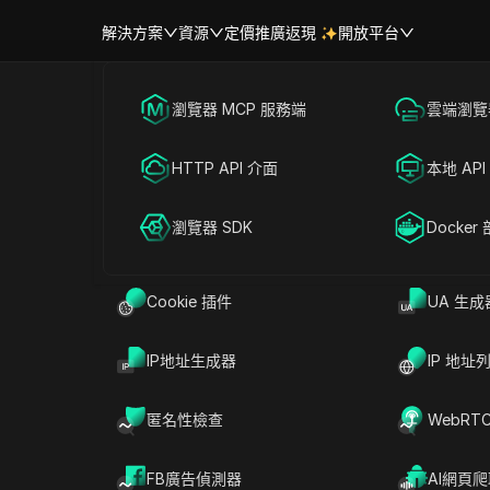
解決方案
資源
定價
推廣返現
開放平台
跨境電商
瀏覽器 MCP 服務端
海外社媒營銷
雲端瀏覽器
Cloak進
幫助中心
帳號共享
聯盟營銷
HTTP API 介面
廣告投放
本地 API
放？
RPA 市場（MCP）
擴展市場
網絡爬蟲
瀏覽器 SDK
帳號共享
Docker
准正確的受眾和采用有效的策略是至關重
Cookie 插件
UA 生成
ak同時登錄多個廣告賬號，並繞過地區限
DICoak快速測試各種廣告元素和策
IP地址生成器
IP 地址
的利潤最大化。
匿名性檢查
WebRT
FB廣告偵測器
AI網頁