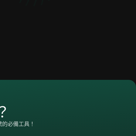
？
號的必備工具！