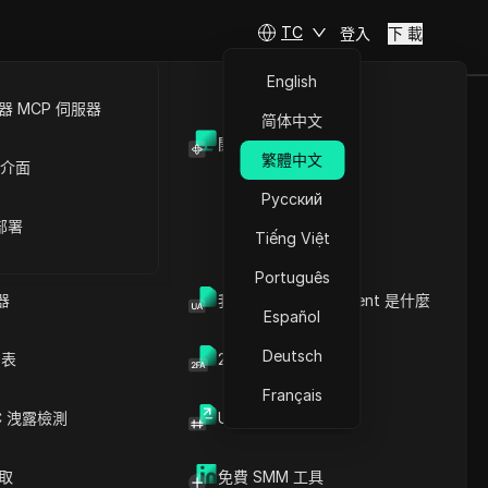
TC
登入
下 載
English
 MCP 伺服器
简体中文
開放API
繁體中文
 介面
Русский
 部署
Tiếng Việt
Português
器
我的瀏覽器 User Agent 是什麼
Español
Deutsch
列表
2FA验证码生成器
Français
C 洩露檢測
UUID 產生器
爬取
免費 SMM 工具