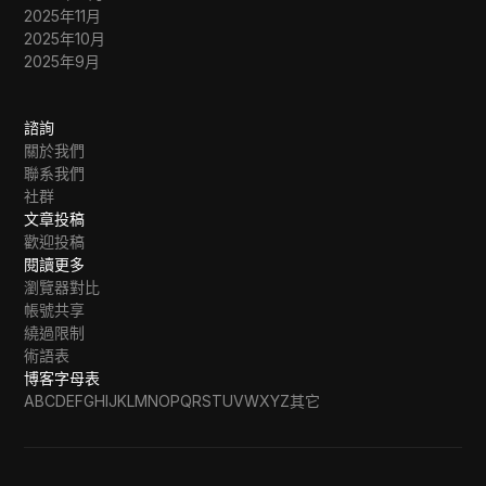
2025年11月
2025年10月
2025年9月
諮詢
關於我們
聯系我們
社群
文章投稿
歡迎投稿
閱讀更多
瀏覽器對比
帳號共享
繞過限制
術語表
博客字母表
A
B
C
D
E
F
G
H
I
J
K
L
M
N
O
P
Q
R
S
T
U
V
W
X
Y
Z
其它