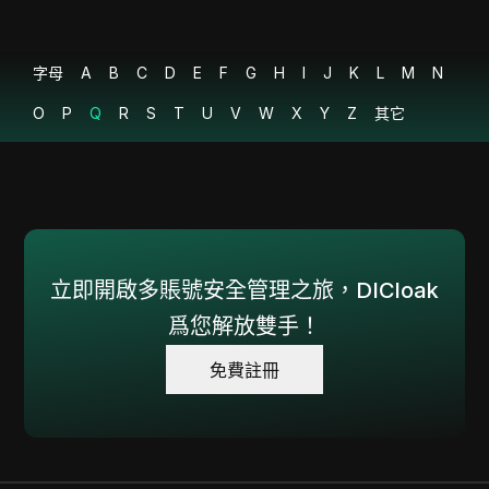
10
略
字母
A
B
C
D
E
F
G
H
I
J
K
L
M
N
O
P
Q
R
S
T
U
V
W
X
Y
Z
其它
立即開啟多賬號安全管理之旅，DICloak
爲您解放雙手！
免費註冊