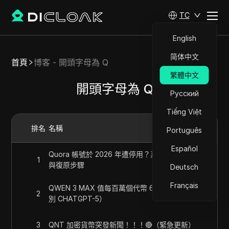
TC
English
简体中文
首頁
博客 - 開頭字母為 Q
繁體中文
開頭字母為 Q
Русский
Tiếng Việt
排名
名稱
Português
Español
Quora 帳號於 2026 年遭停用？真實原因、風險
1
與復原步驟
Deutsch
Français
QWEN 3 MAX 值每百萬個代幣 6 美元嗎？（告
2
別 CHATGPT-5）
3
QNT 加密貨幣突發新聞！！！🔴（緊急更新）