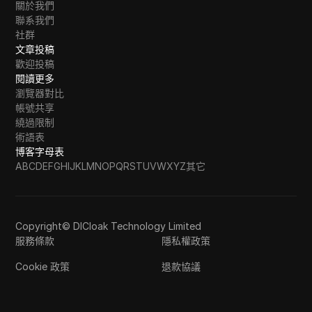
關於我們
聯系我們
社群
文章投稿
歡迎投稿
閱讀更多
瀏覽器對比
帳號共享
繞過限制
術語表
博客字母表
A
B
C
D
E
F
G
H
I
J
K
L
M
N
O
P
Q
R
S
T
U
V
W
X
Y
Z
其它
Copyright© DICloak Technology Limited
服務條款
隱私權政策
Cookie 政策
退款協議