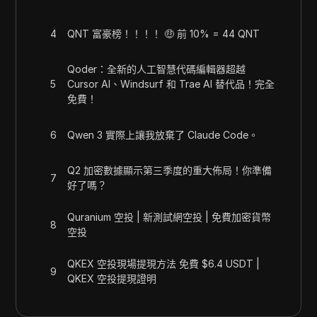
4
QNT 富豪榜！！！！ 🤑 前 10% = 44 QNT
Qoder：全新的人工智慧代碼編輯器超越
5
Cursor AI、Windsurf 和 Trae AI 替代品！完全
免費！
6
Qwen 3 實際上讓我放棄了 Claude Code。
Q2 加密數據顯示第三季度的重大佈局！你準備
7
好了嗎？
Quranium 空投 | 新測試網空投 | 免費加密貨幣
8
空投
QKEX 空投現場提現方法 免費 $6.4 USDT |
9
QKEX 空投提現證明
qq郵箱可以註冊領英帳號嗎？ 領英註冊詳細攻