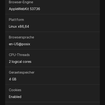
Browser-Engine
AppleWebKit 537.36
Plattform
Linux x86_64
Browsersprache
en-US@posix
CPU-Threads
2 logical cores
Geraetespeicher
4 GB
Cookies
Enabled