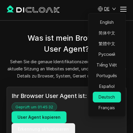
DE
English
简体中文
Was ist mein Browser
繁體中文
User Agent?
Русский
Sehen Sie die genaue Identifikationszeichenfolge, die die
Tiếng Việt
aktuelle Sitzung an Websites sendet, und entschluesseln Sie
Português
Details zu Browser, System, Geraet und Plattform.
Español
Ihr Browser User Agent ist:
Deutsch
Geprüft um 01:45:32
Français
User Agent kopieren
Erkennung aktualisieren