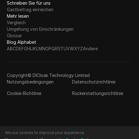
Schreiben Sie für uns
Gastbeitrag einreichen
Mehr lesen
Vergleich
Umgehung von Einschränkungen
Glossar
Blog Alphabet
A
B
C
D
E
F
G
H
I
J
K
L
M
N
O
P
Q
R
S
T
U
V
W
X
Y
Z
Andere
Copyright© DICloak Technology Limited
Nutzungsbedingungen
Datenschutzrichtlinie
Cookie-Richtlinie
Rückerstattungsrichtlinie
We use cookies to improve your experience.