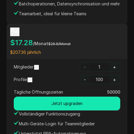
Batchoperationen, Datensynchronisation und mehr
Teamarbeit, ideal für kleine Teams
Plus
$
17.28
/Monat
$
28.8
/Monat
$
207.36
jährlich
-
+
Mitglieder
-
+
Profile
Tägliche Öffnungszeiten
50000
Jetzt upgraden
Vollständiger Funktionszugang
Multi-Geräte-Login für Teammitglieder
Unterstützt RPA-Automatisierung,