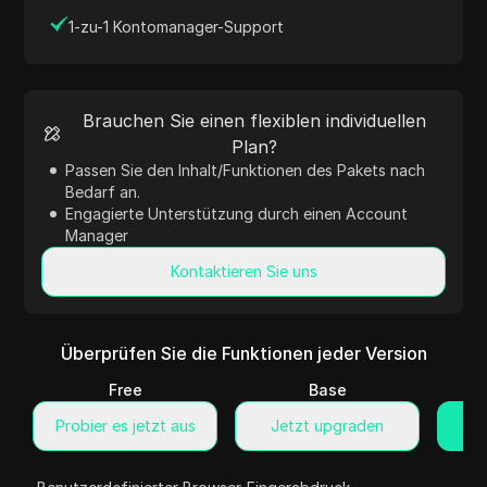
1-zu-1 Kontomanager-Support
Brauchen Sie einen flexiblen individuellen
Plan?
Passen Sie den Inhalt/Funktionen des Pakets nach
Bedarf an.
Engagierte Unterstützung durch einen Account
Manager
Kontaktieren Sie uns
Überprüfen Sie die Funktionen jeder Version
Free
Base
Probier es jetzt aus
Jetzt upgraden
J