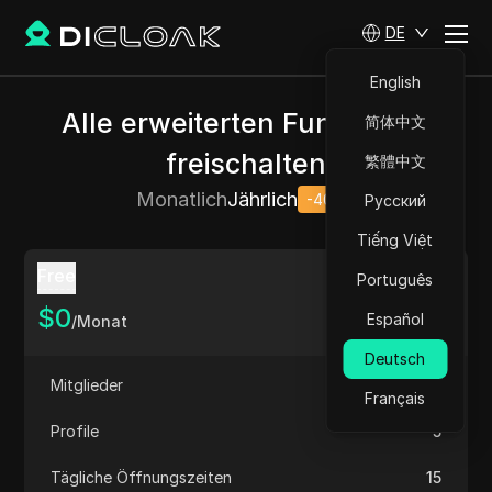
DE
English
Alle erweiterten Funktionen
简体中文
freischalten
繁體中文
Monatlich
Jährlich
-40%
Русский
Tiếng Việt
Free
Português
$
0
Español
/Monat
Deutsch
Mitglieder
1
Français
Profile
5
Tägliche Öffnungszeiten
15