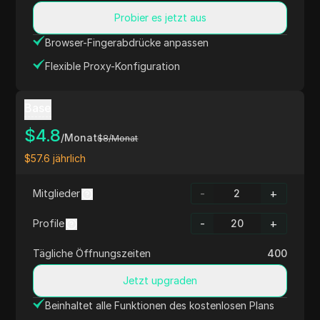
Probier es jetzt aus
Browser-Fingerabdrücke anpassen
Flexible Proxy-Konfiguration
Base
$
4.8
/Monat
$
8
/Monat
$
57.6
jährlich
-
+
Mitglieder
-
+
Profile
Tägliche Öffnungszeiten
400
Jetzt upgraden
Beinhaltet alle Funktionen des kostenlosen Plans