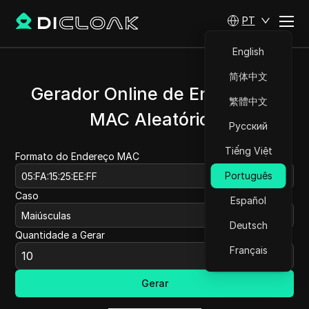
PT
English
简体中文
Gerador Online de Endereços
繁體中文
MAC Aleatórios
Русский
Tiếng Việt
Formato do Endereço MAC
Português
05:FA:15:25:EE:FF
Caso
Español
Maiúsculas
Deutsch
Quantidade a Gerar
Français
Gerar