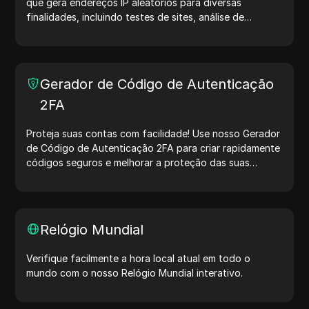
que gera endereços IP aleatórios para diversas
finalidades, incluindo testes de sites, análise de
segurança e desenvolvimento. Com recursos como
identificação de localização de IP e geração de IPs
aleatórios, ele permite gerar rapidamente endereços IP
para testar geolocalização, verificar privacidade e
Gerador de Código de Autenticação
muito mais. Simplifique seus fluxos de trabalho e
2FA
otimize seu processo de desenvolvimento — gere
endereços IP agora mesmo!
Proteja suas contas com facilidade! Use nosso Gerador
de Código de Autenticação 2FA para criar rapidamente
códigos seguros e melhorar a proteção das suas
contas. Experimente agora e proteja sua vida digital!
Relógio Mundial
Verifique facilmente a hora local atual em todo o
mundo com o nosso Relógio Mundial interativo.