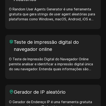
O Random User Agents Generator é uma ferramenta
gratuita que gera strings de user agent aleatórias para
plataformas como Windows, macOS, Android, iOS e
Linux. Essas strings compartilham detalhes sobre
dispositivos e navegadores com servidores, auxiliando
no teste de sites, verificação de compatibilidade e
otimização de desenvolvimento. Simplifique seus fluxos
Teste de impressão digital do
de trabalho — comece a gerar user agents hoje mesmo!
navegador online
O Teste de Impressão Digital do Navegador Online
permite analisar e identificar a impressão digital única
do seu navegador. Entenda quais informações são
compartilhadas com sites e tome medidas para
proteger sua privacidade e aumentar sua segurança na
internet.
Gerador de IP aleatório
O Gerador de Endereço IP é uma ferramenta gratuita