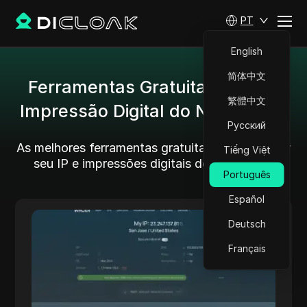
PT
English
简体中文
Ferramentas Gratuitas Online:
繁體中文
Impressão Digital do Navegador
Русский
As melhores ferramentas gratuitas para verificar
Tiếng Việt
seu IP e impressões digitais do navegador
Português
Español
Whoer net
Deutsch
Whoer.net é uma ferramenta abrangente de
Whoer
Français
privacidade online projetada para ajudá-lo a
net
proteger sua conexão e avaliar sua
privacidade na internet. Proteja sua
privacidade com Whoer IP! Verifique