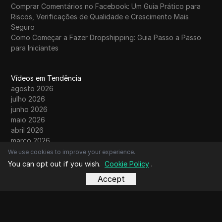
Comprar Comentários no Facebook: Um Guia Prático para
Riscos, Verificações de Qualidade e Crescimento Mais
Seguro
Como Começar a Fazer Dropshipping: Guia Passo a Passo
para Iniciantes
Vídeos em Tendência
agosto 2026
julho 2026
junho 2026
maio 2026
abril 2026
março 2026
fevereiro 2026
We use cookies to improve your experience.
janeiro 2026
You can opt out if you wish.
Cookie Policy
.
dezembro 2025
Accept
novembro 2025
outubro 2025
setembro 2025