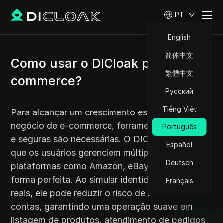
PT
English
简体中文
Como usar o DICloak para e-
繁體中文
commerce?
Русский
Tiếng Việt
Para alcançar um crescimento estável em seu
negócio de e-commerce, ferramentas eficientes
Português
e seguras são necessárias. O DICloak permite
Español
que os usuários gerenciem múltiplas contas em
Deutsch
plataformas como Amazon, eBay e Shopee de
forma perfeita. Ao simular identidades digitais
Français
reais, ele pode reduzir o risco de banimento de
contas, garantindo uma operação suave em
listagem de produtos, atendimento de pedidos