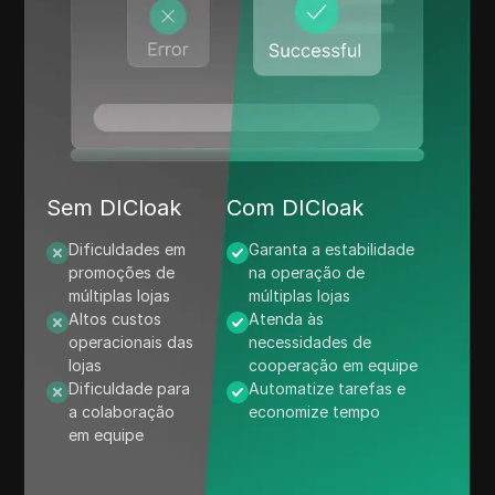
Sem DICloak
Com DICloak
Dificuldades em
Garanta a estabilidade
promoções de
na operação de
múltiplas lojas
múltiplas lojas
Altos custos
Atenda às
operacionais das
necessidades de
lojas
cooperação em equipe
Dificuldade para
Automatize tarefas e
a colaboração
economize tempo
em equipe