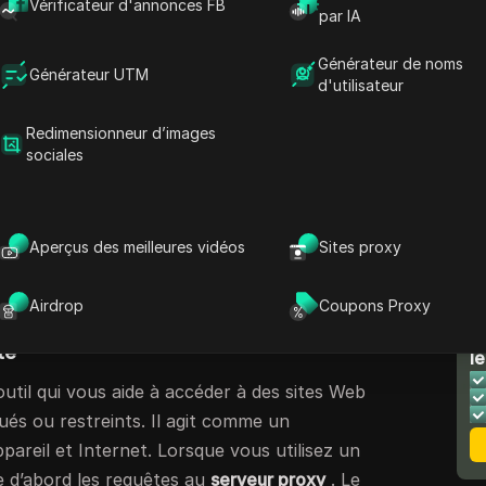
Vérificateur d'annonces FB
acilement ces restrictions et d’accéder en
par IA
eb bloqués. Par exemple, les élèves peuvent
Générateur de noms
ués
pour accéder aux ressources éducatives
Générateur UTM
d'utilisateur
s outils vous aident non seulement à
 mais aussi à protéger votre vie privée en
Redimensionneur d’images
sociales
ligne. Dans ce guide, nous allons explorer
 proxys débloqués
et pourquoi ils sont
tion sans restriction dans le monde numérique
Aperçus des meilleures vidéos
Sites proxy
roxy débloqué ?
Airdrop
Coupons Proxy
N
té
le
util qui vous aide à accéder à des sites Web
és ou restreints. Il agit comme un
pareil et Internet. Lorsque vous utilisez un
ie d’abord les requêtes au
serveur proxy
. Le