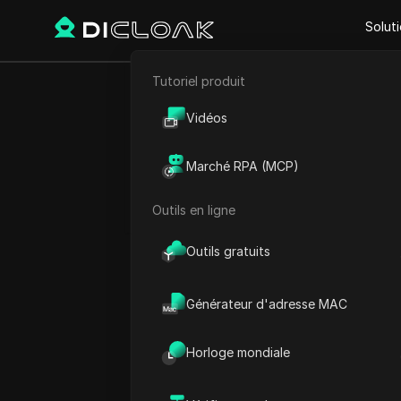
Solut
Tutoriel produit
Retour
E-commerce
Guide 
Vidéos
Marketing d'affiliation
sans e
Marché RPA (MCP)
Extraction de données web
Outils en ligne
Outils gratuits
Alexey Sidorov
23 sept. 2025
7
min de
Générateur d'adresse MAC
En 2025, de nombreux sites
Horloge mondiale
raison de restrictions de lo
frustrant. C’est là qu’inter