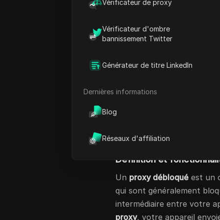
Vérificateur de proxy
permettent de contourner f
toute sécurité aux sites W
Vérificateur d'ombre
utiliser
des proxys non bloq
bannissement Twitter
bloquées par les écoles. Ce
contourner les restrictions,
Générateur de titre LinkedIn
masquant votre activité en 
comment fonctionnent
les
Dernières informations
essentiels pour une naviga
Blog
d’aujourd’hui.
Qu’est-ce qu’un p
Réseaux d'affiliation
Définition et fonctionnali
Un
proxy débloqué
est un o
qui sont généralement bloqu
intermédiaire entre votre ap
proxy
, votre appareil envo