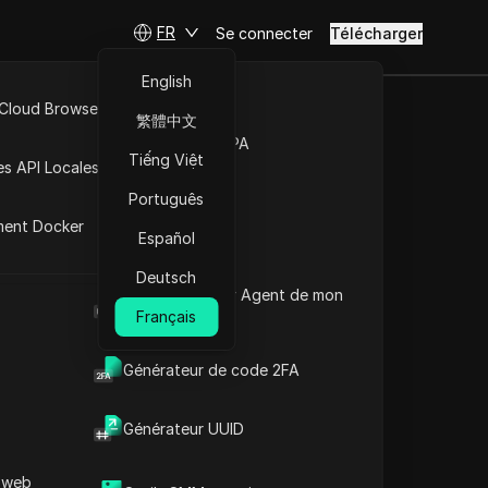
FR
Se connecter
Télécharger
English
 Cloud Browser MCP
繁體中文
accédez
Marché de la RPA
Tiếng Việt
es API Locales
vec des
Português
ment Docker
Español
Deutsch
Poser des questions
Quel est le User Agent de mon
navigateur
Français
Ouvrir dans ChatGPT
Copy Link
Poser des questions sur cette page
Générateur de code 2FA
Ouvrir dans Claude
Générateur UUID
Poser des questions sur cette page
 web