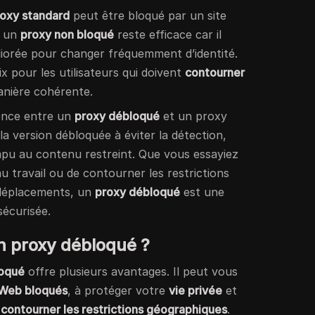
oxy standard
peut être bloqué par un site
, un
proxy non bloqué
reste efficace car il
liorée pour changer fréquemment d’identité.
ix pour les utilisateurs qui doivent
contourner
nière cohérente.
rence entre un
proxy débloqué
et un proxy
la version débloquée à éviter la détection,
mpu au contenu restreint. Que vous essayiez
u travail ou de contourner les restrictions
 déplacements, un
proxy débloqué
est une
sécurisée.
un proxy débloqué ?
loqué
offre plusieurs avantages. Il peut vous
 Web bloqués
, à protéger votre
vie privée
et
e
contourner les restrictions géographiques
.