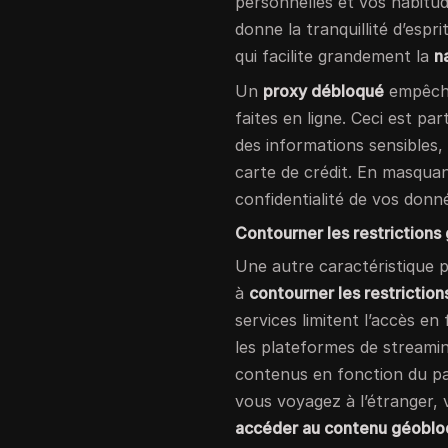
personnelles et vos habitu
donne la tranquillité d’esp
qui facilite grandement la
n
Un
proxy débloqué
empêche
faites en ligne. Ceci est pa
des informations sensibles
carte de crédit. En masquant 
confidentialité de vos donn
Contourner les restriction
Une autre caractéristique 
à
contourner les restrictio
services limitent l’accès e
les plateformes de streami
contenus en fonction du pa
vous voyagez à l’étranger, 
accéder au contenu géobl