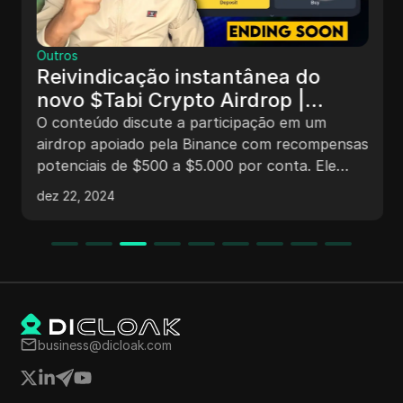
Outros
Reivindicação instantânea do
novo $Tabi Crypto Airdrop |
Projeto Crypto apoiado pela
O conteúdo discute a participação em um
Binance #airdrop #new_airdrop
airdrop apoiado pela Binance com recompensas
potenciais de $500 a $5.000 por conta. Ele
fornece detalhes sobre como participar,
dez 22, 2024
mencionando financiamento da Tabby X
Treasure Land, dicas do Discord, interações
equivalentes à elegibilidade para o airdrop,
tarefas como conectar a carteira, Discord e
Twitter, reivindicar recompensas na cadeia
BNB, colaborar com a Cosmos e enfatizar a
importância de agir rapidamente para airdrops
business@dicloak.com
especiais como esses.