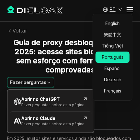
PT
English
Voltar
繁體中文
Guia de proxy desbloqueado de
Tiếng Việt
2025: acesse sites bloqueados
Português
sem esforço com ferramentas
comprovadas
Español
Deutsch
Fazer perguntas
Français
Alexey Sidorov
Abrir no ChatGPT
23 set 2025
6
min de leitura
Fazer perguntas sobre esta página
Compartilhar com
Abrir no Claude
Copy Link
Fazer perguntas sobre esta página
Em 2025, muitos sites e serviços ainda são bloqueados com