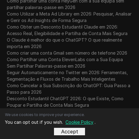
Como partilhar uma conta HeyGen com a sua equipa sem
partilhar palavras-passe em 2026
Como Utilizar a Meta Ad Library em 2026: Pesquisar, Analisar
e Gerir os Ad Insights de Forma Segura
Como Obter um Desconto Estudantil Claude em 2026:
Acesso Real, Elegibilidade e Partilha de Conta Mais Segura
O Claude é melhor do que o ChatGPT? O que realmente
importa em 2026
Como criar uma conta Gmail sem número de telefone 2026
Como Partilhar uma Conta ElevenLabs com a Sua Equipa
Sem Partilhar Palavras-passe em 2026
Seguir Automaticamente no Twitter em 2026: Ferramentas,
Segmentação e Fluxos de Trabalho Mais Inteligentes
Como Cancelar a Sua Subscrição do ChatGPT: Guia Passo a
Passo para 2026
Desconto Estudantil ChatGPT 2026: O que Existe, Como
Poupar e Partilha de Conta Mais Segura
O ChatGPT Está Com Capacidade Máxima Neste Momento:
We use cookies to improve your experience.
7 Correções para 2026
You can opt out if you wish.
Cookie Policy
.
Como Corrigir "Esta Rede está a Bloquear o Tráfego DNS
Encriptado"
Accept
Como partilhar uma conta Runway com a sua equipa sem