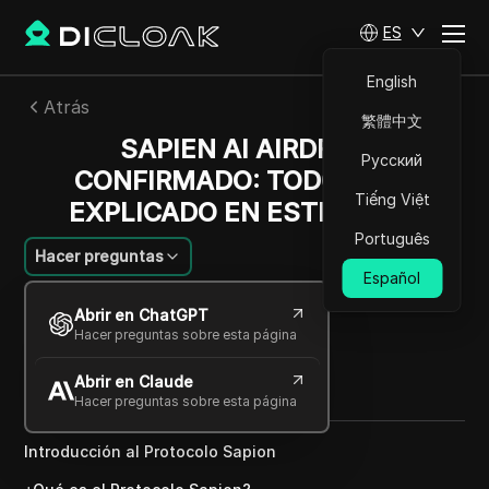
ES
English
Atrás
繁體中文
SAPIEN AI AIRDROP
Русский
CONFIRMADO: TODO ESTÁ
Tiếng Việt
EXPLICADO EN ESTE VIDEO
Português
Hacer preguntas
Español
Charles Martinez
Abrir en ChatGPT
27 ago 2025
3
minuto de lectura
Hacer preguntas sobre esta página
Compartir con
Abrir en Claude
Copy Link
Hacer preguntas sobre esta página
Introducción al Protocolo Sapion