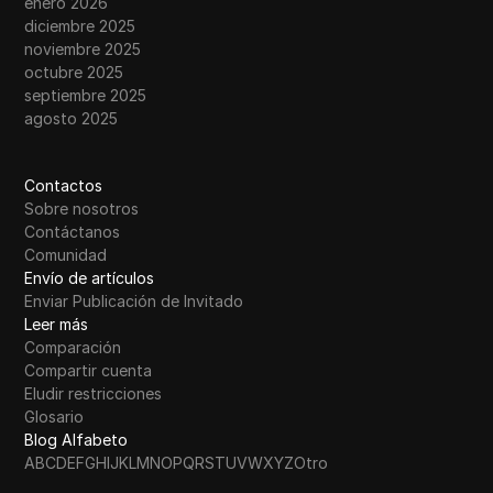
enero 2026
diciembre 2025
noviembre 2025
octubre 2025
septiembre 2025
agosto 2025
Contactos
Sobre nosotros
Contáctanos
Comunidad
Envío de artículos
Enviar Publicación de Invitado
Leer más
Comparación
Compartir cuenta
Eludir restricciones
Glosario
Blog Alfabeto
A
B
C
D
E
F
G
H
I
J
K
L
M
N
O
P
Q
R
S
T
U
V
W
X
Y
Z
Otro