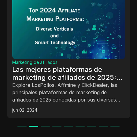
SMM
 de afiliados
Cómo des
ejores plataformas de
escuela 
ing de afiliados de 2025:
métodos 
Obtén info
as verticales y tecnología
LosPollos, Affmine y ClickDealer, las
YouTube des
gente
les plataformas de marketing de
trabajo en 2
s de 2025 conocidas por sus diversas
y herramient
s y tecnología inteligente.
024
jul 14, 2025
acceder a s
manera segu