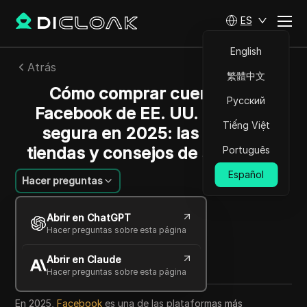
ES
English
Atrás
繁體中文
Cómo comprar cuentas de
Русский
Facebook de EE. UU. de forma
Tiếng Việt
segura en 2025: las mejores
tiendas y consejos de seguridad
Português
Español
Hacer preguntas
William Davis
Abrir en ChatGPT
21 ago 2025
7
minuto de lectura
Hacer preguntas sobre esta página
Compartir con
Abrir en Claude
Copy Link
Hacer preguntas sobre esta página
En 2025,
Facebook
es una de las plataformas más