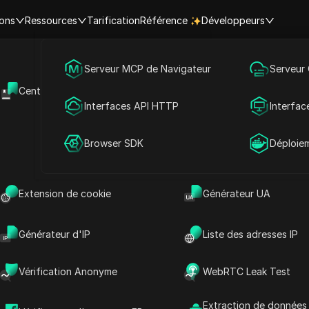
ions
Ressources
Tarification
Référence
Développeurs
Marketing des médias sociaux
Serveur MCP de Navigateur
Serveur
es restrictions de Souhait et d
Centre d'aide
API Ouverte
Publicité
Interfaces API HTTP
Interfac
pays/régions.
Partage de compte
Browser SDK
Déploie
Contourner les
Contourner les
Extension de cookie
Générateur UA
restrictions en Bulgarie
restrictions en
: Proxy Wish +
Royaume-Uni : Proxy
Antidetect
Wish + Antidetect
Générateur d'IP
Liste des adresses IP
Lire la suite
Lire la suite
Vérification Anonyme
WebRTC Leak Test
Extraction de données