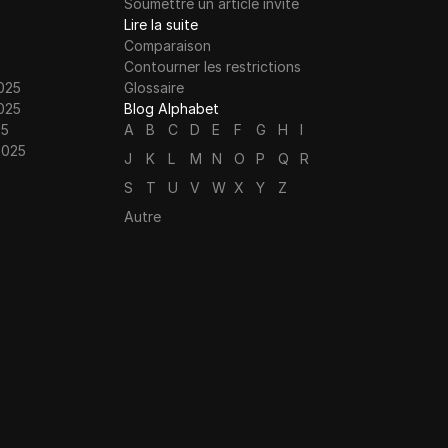
Soumettre un article invité
Lire la suite
Comparaison
Contourner les restrictions
025
Glossaire
025
Blog Alphabet
25
A
B
C
D
E
F
G
H
I
2025
J
K
L
M
N
O
P
Q
R
S
T
U
V
W
X
Y
Z
Autre