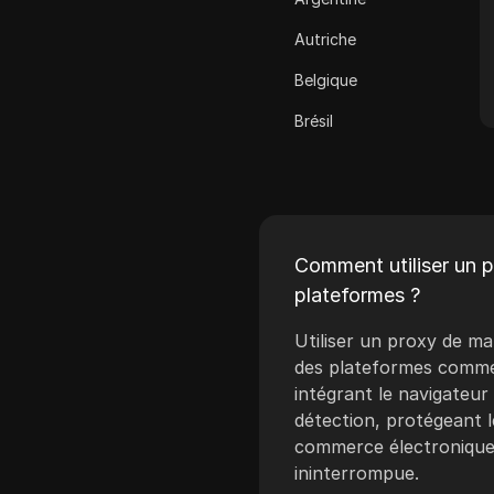
Cash App
Autriche
ClickBank
Belgique
Coinbase
Brésil
Criteo
Bulgarie
Crunchyroll
Croatie
Crypto.com
Chypre
Dailymotion
Comment utiliser un p
République tchèque
plateformes ?
Deezer
Danemark
Utiliser un proxy de ma
Discord
Estonie
des plateformes comme 
Disney+
intégrant le navigateur
Finlande
détection, protégeant l
eBay
commerce électronique 
Grèce
Etsy
ininterrompue.
Hongrie