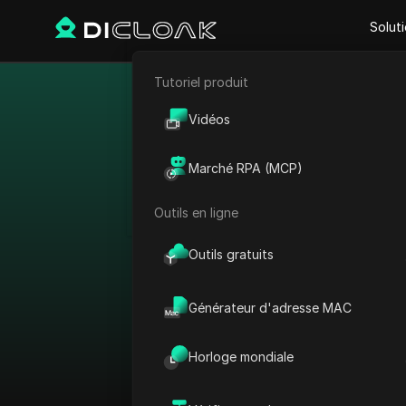
Solut
Tutoriel produit
E-commerce
Contourner l
Vidéos
Marketing d'affiliation
Marché RPA (MCP)
Extraction de données web
Outils en ligne
Voir tout
Outils gratuits
Trier par :
Générateur d'adresse MAC
Plateforme
Horloge mondiale
AdMob
Pays
AdRoll