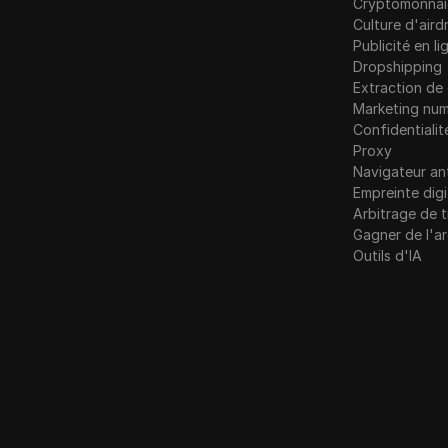
Cryptomonnai
LinkedIn
Culture d'aird
Norvège
Annonces Linkedin
Publicité en li
Pologne
Dropshipping
Media.net
Extraction d
Roumanie
Marketing num
Moyen
Confidentialit
Russie
Proxy
Mercari
Navigateur an
Slovaquie
Neteller
Empreinte digi
Slovénie
Arbitrage de t
Netflix
Gagner de l'a
Espagne
Outils d'IA
Newegg
Suède
OnlyFans
Ukraine
Outbrain
Royaume-Uni
Pandore
Patreon