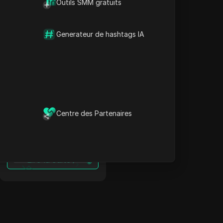
Outils SMM gratuits
Contourner les
restrictions en Canada
: Proxy Wish +
Generateur de hashtags IA
Antidetect
Lire la suite
Contourner les
Centre des Partenaires
restrictions en Islande :
Proxy Wish +
Antidetect
Lire la suite