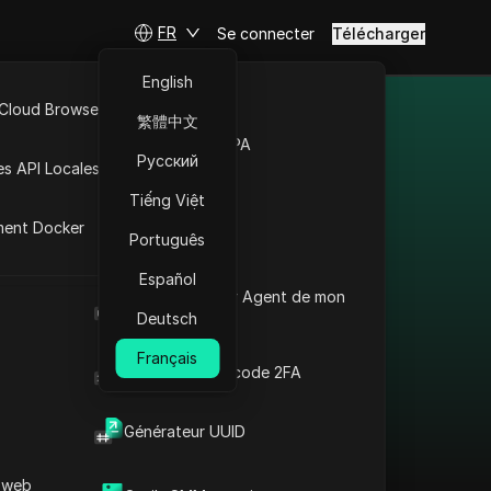
FR
Se connecter
Télécharger
English
 Cloud Browser MCP
繁體中文
es différents
Marché de la RPA
Русский
es API Locales
Tiếng Việt
ment Docker
Português
Español
Contourner les
Quel est le User Agent de mon
restrictions en
navigateur
Deutsch
Norvège : Proxy Wish
Français
+ Antidetect
Générateur de code 2FA
Lire la suite
Générateur UUID
 web