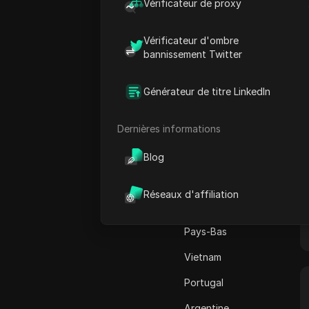
Canada
Vérificateur de proxy
Adsterra
Japon
AliExpress
Vérificateur d'ombre
États-Unis
bannissement Twitter
Alipay Global
Allemagne
Amazon
Générateur de titre LinkedIn
France
Amazon DSP
Dernières informations
Pakistan
Amazon Prime Vidéo
Australie
Blog
Apple Music
Inde
Apple Pay
Réseaux d'affiliation
Italie
ASOS
Pays-Bas
BestBuy
Vietnam
Binance Pay
Portugal
Bing Annonces
Argentine