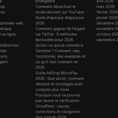
e
intelligente
avril 2026
rop
Comment désactiver le
mars 2026
gne
mode restreint sur YouTube :
février 2026
Guide étape par étape pour
janvier 2026
e données web
2026
décembre 2
érique
Comment gagner de l’argent
novembre 2
é en ligne
sur TikTok : 9 méthodes
octobre 20
éprouvées pour 2026
septembre 
tidétection
Qu’est-ce que le commerce
tale
fantôme ? Comment cela
rafic
fonctionne, des exemples et
rgent
ce qu’il faut vraiment en
2026
Guide AirDrop MoonPay
2026 : Que savoir, comment
déclarer et stratégies multi-
comptes plus sûres
Pourquoi vous ne pouvez
pas réussir la vérification
Cloudflare : causes,
corrections et navigation
plus sûre en 2026