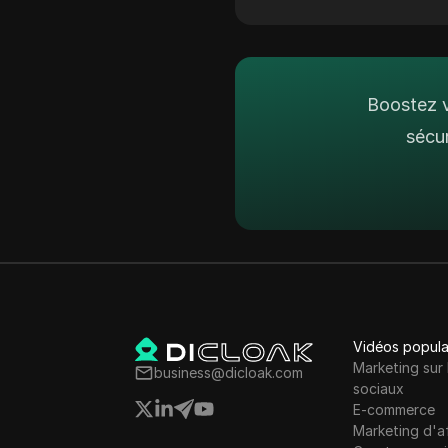
Ezoic
Islande
Facebook
Indonésie
Annonces Facebook
Boostez v
Irlande
Fiverr
sécu
Israël
Google Ads
Corée du Sud
Google Pay
Lettonie
HBO Max
Liechtenstein
Hulu
Lituanie
Instagram
Luxembourg
Kakaotalk
Vidéos popula
Malte
Marketing sur 
business@dicloak.com
Lazada
sociaux
Mexique
E-commerce
Ligne
Marketing d'af
Nouvelle-Zélande