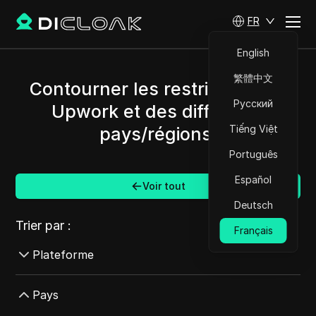
FR
English
繁體中文
Contourner les restrictions de
Русский
Upwork et des différents
Tiếng Việt
pays/régions.
Português
Español
Voir tout
Deutsch
Trier par :
Français
Plateforme
AdMob
Pays
AdRoll