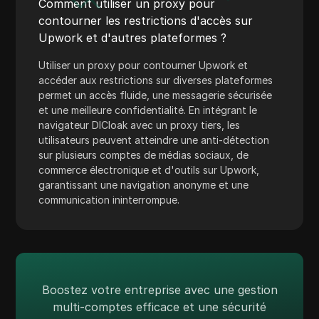
Comment utiliser un proxy pour
TransferWise
contourner les restrictions d'accès sur
Tumblr
Upwork et d'autres plateformes ?
Twitch
Utiliser un proxy pour contourner Upwork et
accéder aux restrictions sur diverses plateformes
Twitter/X
permet un accès fluide, une messagerie sécurisée
et une meilleure confidentialité. En intégrant le
Upwork
navigateur DICloak avec un proxy tiers, les
Venmo
utilisateurs peuvent atteindre une anti-détection
sur plusieurs comptes de médias sociaux, de
Vimeo
commerce électronique et d'outils sur Upwork,
garantissant une navigation anonyme et une
VKontakte
communication ininterrompue.
Marché Walmart
Wayfair
WebMoney
Boostez votre entreprise avec une gestion
WeChat
multi-comptes efficace et une sécurité