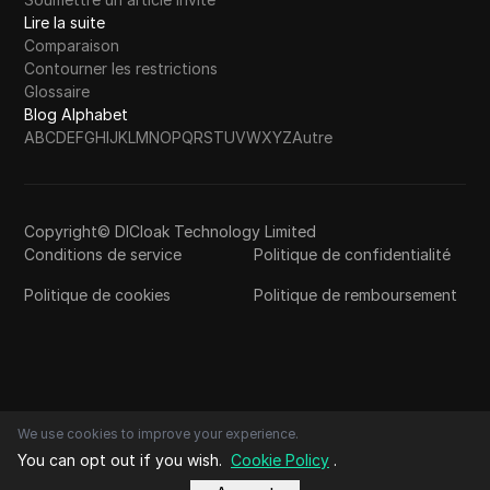
Lire la suite
Comparaison
Contourner les restrictions
Glossaire
Blog Alphabet
A
B
C
D
E
F
G
H
I
J
K
L
M
N
O
P
Q
R
S
T
U
V
W
X
Y
Z
Autre
Copyright© DICloak Technology Limited
Conditions de service
Politique de confidentialité
Politique de cookies
Politique de remboursement
We use cookies to improve your experience.
You can opt out if you wish.
Cookie Policy
.