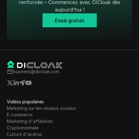
Western Union
renforcée – Commencez avec DICloak dès
aujourd'hui !
WhatsApp Business
Essai gratuit
Souhait
Yahoo Gemini
YouTube
YouTube Premium
Zalando
business@dicloak.com
Zelle
Vidéos populaires
Marketing sur les réseaux sociaux
E-commerce
Marketing d'affiliation
Cryptomonnaie
Culture d'airdrop