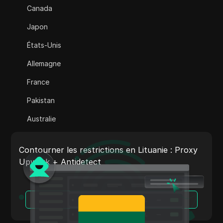
Canada
Adsterra
Japon
AliExpress
États-Unis
Alipay Global
Allemagne
Amazon
France
Amazon DSP
Pakistan
Amazon Prime Vidéo
Australie
Apple Music
Inde
Apple Pay
Contourner les restrictions en Lituanie : Proxy
Italie
Upwork + Antidetect
ASOS
Pays-Bas
BestBuy
Vietnam
Lire la suite
Binance Pay
Portugal
Bing Annonces