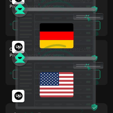
Contourner les restrictions en Allemagne :
Shopify
Proxy Upwork + Antidetect
Skrill
Snapchat
Lire la suite
SoundCloud
Spotify
Contourner les restrictions en États-Unis :
Carré
Proxy Upwork + Antidetect
Stripe
Taboola
Lire la suite
Cible
Telegram
TikTok
Annonces TikTok