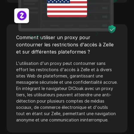
Payeer
Payoneer
PayPal
Comment utiliser un proxy pour
Pinterest
contourner les restrictions d'accès à Zelle
Annonces Pinterest
et sur différentes plateformes ?
Poshmark
L'utilisation d'un proxy peut contourner sans
effort les restrictions d'accès à Zelle et à divers
PropellerAds
sites Web de plateformes, garantissant une
messagerie sécurisée et une confidentialité accrue.
Quora
En intégrant le navigateur DICloak avec un proxy
Rakuten
tiers, les utilisateurs peuvent atteindre une anti-
détection pour plusieurs comptes de médias
Reddit
sociaux, de commerce électronique et d'outils
tout en étant sur Zelle, permettant une navigation
Annonces Reddit
anonyme et une communication ininterrompue.
Shopee