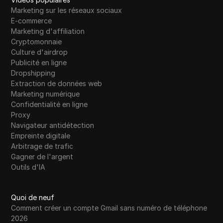
TransferWise
Marketing sur les réseaux sociaux
E-commerce
Tumblr
Marketing d'affiliation
Cryptomonnaie
Twitch
Culture d'airdrop
Twitter/X
Publicité en ligne
Dropshipping
Upwork
Extraction de données web
Marketing numérique
Venmo
Confidentialité en ligne
Proxy
Vimeo
Navigateur antidétection
VKontakte
Empreinte digitale
Arbitrage de trafic
Marché Walmart
Gagner de l'argent
Outils d'IA
Wayfair
WebMoney
Quoi de neuf
WeChat
Comment créer un compte Gmail sans numéro de téléphone
2026