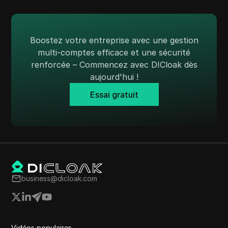
Shopify
Skrill
Boostez votre entreprise avec une gestion
Snapchat
multi-comptes efficace et une sécurité
SoundCloud
renforcée – Commencez avec DICloak dès
aujourd'hui !
Spotify
Essai gratuit
Carré
Stripe
Taboola
Cible
Telegram
business@dicloak.com
TikTok
Annonces TikTok
Vidéos populaires