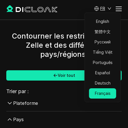
FR
English
繁體中文
Contourner les restrictions de
Русский
Zelle et des différents
Tiếng Việt
pays/régions.
Português
Español
Voir tout
Deutsch
Trier par :
Français
Plateforme
AdMob
Pays
AdRoll