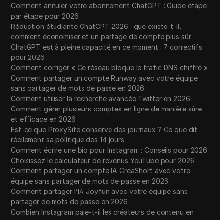
Western Union
Comment annuler votre abonnement ChatGPT : Guide étape
par étape pour 2026
WhatsApp Business
Réduction étudiante ChatGPT 2026 : que existe-t-il,
comment économiser et un partage de compte plus sûr
Souhait
ChatGPT est à pleine capacité en ce moment : 7 correctifs
pour 2026
Yahoo Gemini
Comment corriger « Ce réseau bloque le trafic DNS chiffré »
YouTube
Comment partager un compte Runway avec votre équipe
sans partager de mots de passe en 2026
YouTube Premium
Comment utiliser la recherche avancée Twitter en 2026
Comment gérer plusieurs comptes en ligne de manière sûre
Zalando
et efficace en 2026
Est-ce que ProxySite conserve des journaux ? Ce que dit
Zelle
réellement sa politique des 14 jours
Comment écrire une bio pour Instagram : Conseils pour 2026
Choisissez le calculateur de revenus YouTube pour 2026
Comment partager un compte IA CreaShort avec votre
équipe sans partager de mots de passe en 2026
Comment partager l’IA Joyfun avec votre équipe sans
partager de mots de passe en 2026
Combien Instagram paie-t-il les créateurs de contenu en