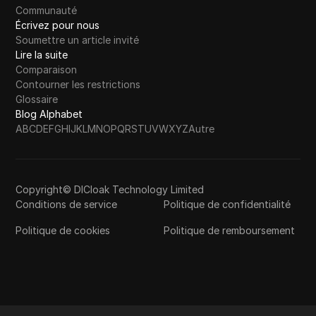
Communauté
Écrivez pour nous
Soumettre un article invité
Lire la suite
Comparaison
Contourner les restrictions
Glossaire
Blog Alphabet
A
B
C
D
E
F
G
H
I
J
K
L
M
N
O
P
Q
R
S
T
U
V
W
X
Y
Z
Autre
Copyright© DICloak Technology Limited
Conditions de service
Politique de confidentialité
Politique de cookies
Politique de remboursement