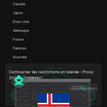
Canada
Adsterra
Japon
AliExpress
États-Unis
Alipay Global
Allemagne
Amazon
France
Amazon DSP
Pakistan
Amazon Prime Vidéo
Australie
Apple Music
Inde
Apple Pay
Contourner les restrictions en Islande : Proxy
Italie
Zelle + Antidetect
ASOS
Pays-Bas
BestBuy
Vietnam
Lire la suite
Binance Pay
Portugal
Bing Annonces