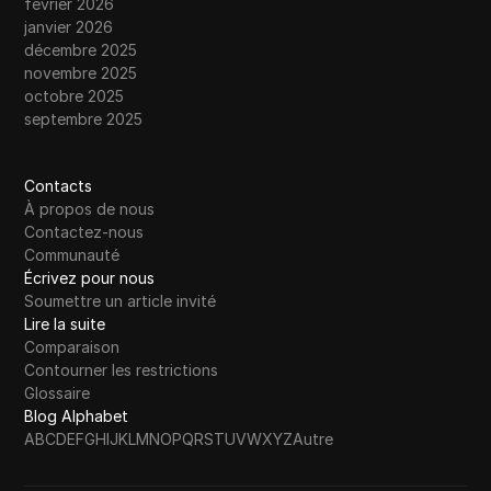
février 2026
janvier 2026
décembre 2025
novembre 2025
octobre 2025
septembre 2025
Contacts
À propos de nous
Contactez-nous
Communauté
Écrivez pour nous
Soumettre un article invité
Lire la suite
Comparaison
Contourner les restrictions
Glossaire
Blog Alphabet
A
B
C
D
E
F
G
H
I
J
K
L
M
N
O
P
Q
R
S
T
U
V
W
X
Y
Z
Autre