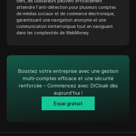
tiers, les utilisateurs peuvent efficacement
TransferWise
atteindre l'anti-détection pour plusieurs comptes
de médias sociaux et de commerce électronique,
Tumblr
garantissant une navigation anonyme et une
Twitch
communication ininterrompue tout en naviguant
dans les complexités de WebMoney.
Twitter/X
Upwork
Venmo
Vimeo
Boostez votre entreprise avec une gestion
multi-comptes efficace et une sécurité
VKontakte
renforcée – Commencez avec DICloak dès
aujourd'hui !
Marché Walmart
Essai gratuit
Wayfair
WebMoney
WeChat