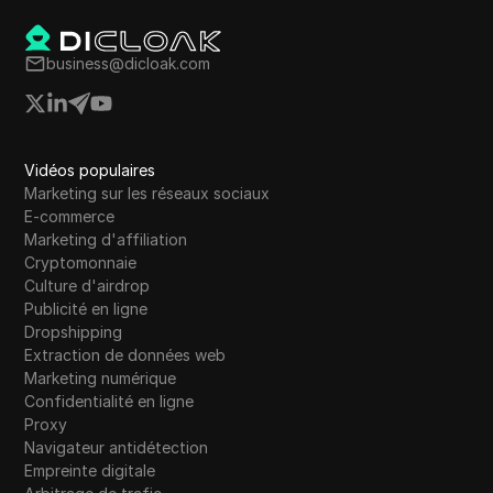
Western Union
WhatsApp Business
business@dicloak.com
Souhait
Yahoo Gemini
YouTube
Vidéos populaires
Marketing sur les réseaux sociaux
YouTube Premium
E-commerce
Marketing d'affiliation
Zalando
Cryptomonnaie
Culture d'airdrop
Zelle
Publicité en ligne
Dropshipping
Extraction de données web
Marketing numérique
Confidentialité en ligne
Proxy
Navigateur antidétection
Empreinte digitale