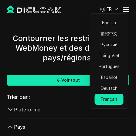
FR
English
繁體中文
Contourner les restrictions de
Русский
WebMoney et des différents
Tiếng Việt
pays/régions.
Português
Español
Voir tout
Deutsch
Trier par :
Français
Plateforme
AdMob
Pays
AdRoll