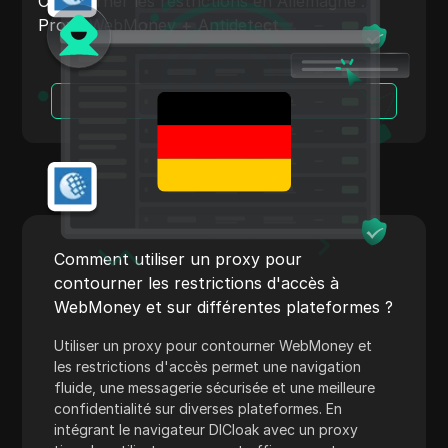
Contourner les restrictions en Allemagne :
Shopify
Proxy WebMoney + Antidetect
Skrill
Snapchat
Lire la suite
SoundCloud
Spotify
Carré
Stripe
Comment utiliser un proxy pour
Taboola
contourner les restrictions d'accès à
WebMoney et sur différentes plateformes ?
Cible
Utiliser un proxy pour contourner WebMoney et
Telegram
les restrictions d'accès permet une navigation
TikTok
fluide, une messagerie sécurisée et une meilleure
confidentialité sur diverses plateformes. En
Annonces TikTok
intégrant le navigateur DICloak avec un proxy