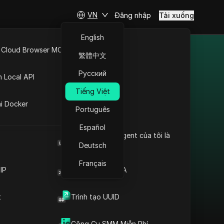
VN
Đăng nhập
Tải xuống
English
 Cloud Browser MCP
繁體中文
quốc gia/khu
API Mở
Русский
n Local API
Tiếng Việt
ng
ai Docker
Português
Español
Vượt qua hạn chế tại
Browser User Agent của tôi là
Na Uy: Proxy cho
gì
Deutsch
WebMoney + Chống
Français
phát hiện
IP
Trình tạo mã 2FA
Đọc Thêm
t
Trình tạo UUID
Công Cụ SMM Miễn Phí