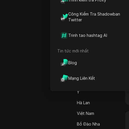
Canada
Adsterra
Nhật Bản
Công Kiểm Tra Shadowban
AliExpress
Twitter
Hợp chủng quốc Hoa
Alipay Global
Kỳ
Trinh tao hashtag AI
Amazon
Đức
Amazon DSP
Pháp
Tin tức mới nhất
Amazon Prime Video
Pakistan
Blog
Apple Music
Úc
Mạng Liên Kết
Apple Pay
Ấn Độ
ASOS
Ý
BestBuy
Hà Lan
Binance Pay
Việt Nam
Bing Ads
Bồ Đào Nha