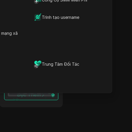
Vượt qua hạn chế tại
Estonia: Proxy cho
Trình tạo username
WebMoney + Chống
phát hiện
h mạng xã
Đọc Thêm
Trung Tâm Đối Tác
Vượt qua hạn chế tại
Iceland: Proxy cho
WebMoney + Chống
phát hiện
Đọc Thêm