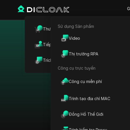
G
Sử dụng Sản phẩm
Thương mại điện tử
Vượt qua hạ
Video
Tiếp thị liên kết
Thị trường RPA
Trích xuất dữ liệu web
Công cụ trực tuyến
Xem tất cả
Công cụ miễn phí
Sắp xếp theo:
Trình tạo địa chỉ MAC
Nền tảng
Đồng Hồ Thế Giới
AdMob
Quốc gia
AdRoll
Trình kiểm tra Proxy