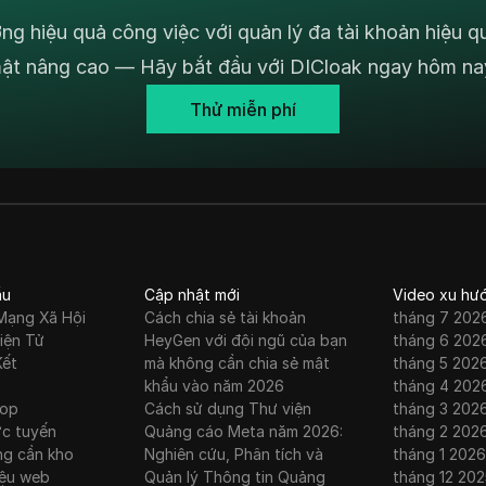
ng hiệu quả công việc với quản lý đa tài khoản hiệu q
ật nâng cao — Hãy bắt đầu với DICloak ngay hôm na
Thử miễn phí
ầu
Cập nhật mới
Video xu hư
Mạng Xã Hội
Cách chia sẻ tài khoản
tháng 7 202
iện Tử
HeyGen với đội ngũ của bạn
tháng 6 202
Kết
mà không cần chia sẻ mật
tháng 5 202
khẩu vào năm 2026
tháng 4 202
rop
Cách sử dụng Thư viện
tháng 3 202
ực tuyến
Quảng cáo Meta năm 2026:
tháng 2 202
ng cần kho
Nghiên cứu, Phân tích và
tháng 1 2026
iệu web
Quản lý Thông tin Quảng
tháng 12 202