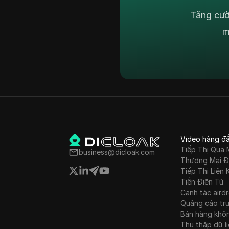
Ezoic
Hungary
Tăng cườ
Facebook
Iceland
m
Facebook Ads
Indonesia
Fiverr
Ireland
Google Ads
Israel
Google Pay
Hàn Quốc
HBO Max
Latvia
Hulu
Video hàng đ
Liechtenstein
Tiếp Thị Qua 
business@dicloak.com
Instagram
Litva
Thương Mại Đ
Tiếp Thị Liên 
Kakaotalk
Luxembourg
Tiền Điện Tử
Canh tác aird
Lazada
Malta
Quảng cáo tr
Line
Bán hàng khô
Mexico
Thu thập dữ l