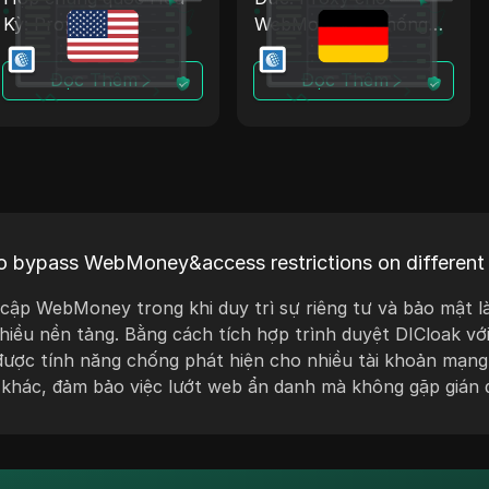
Kỳ: Proxy cho
WebMoney + Chống
WebMoney + Chống
phát hiện
phát hiện
Đọc Thêm
Đọc Thêm
o bypass WebMoney&access restrictions on different
cập WebMoney trong khi duy trì sự riêng tư và bảo mật l
hiều nền tảng. Bằng cách tích hợp trình duyệt DICloak vớ
được tính năng chống phát hiện cho nhiều tài khoản mạng
 khác, đảm bảo việc lướt web ẩn danh mà không gặp gián đ