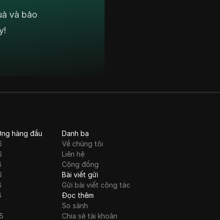
uả và bảo
y!
ớng hàng đầu
Danh bạ
6
Về chúng tôi
6
Liên hệ
6
Cộng đồng
6
Bài viết gửi
6
Gửi bài viết cộng tác
6
Đọc thêm
So sánh
5
Chia sẻ tài khoản