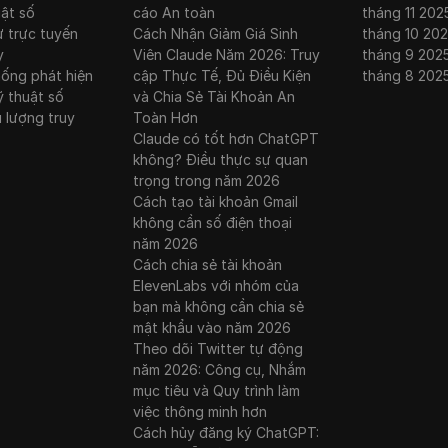
uật số
cáo An toàn
tháng 11 202
ư trực tuyến
Cách Nhận Giảm Giá Sinh
tháng 10 20
y
Viên Claude Năm 2026: Truy
tháng 9 202
hống phát hiện
cập Thực Tế, Đủ Điều Kiện
tháng 8 202
ỹ thuật số
và Chia Sẻ Tài Khoản An
u lượng truy
Toàn Hơn
Claude có tốt hơn ChatGPT
không? Điều thực sự quan
trọng trong năm 2026
Cách tạo tài khoản Gmail
không cần số điện thoại
năm 2026
Cách chia sẻ tài khoản
ElevenLabs với nhóm của
bạn mà không cần chia sẻ
mật khẩu vào năm 2026
Theo dõi Twitter tự động
năm 2026: Công cụ, Nhắm
mục tiêu và Quy trình làm
việc thông minh hơn
Cách hủy đăng ký ChatGPT: