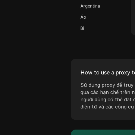
Cash App
Argentina
ClickBank
Áo
Coinbase
Bỉ
Criteo
Brasil
Crunchyroll
Bulgaria
Crypto.com
Croatia
Dailymotion
How to use a proxy t
Síp
Deezer
Séc
Sử dụng proxy để truy 
qua các hạn chế trên n
Discord
Đan Mạch
người dùng có thể đạt 
Disney+
Estonia
điện tử và các công cụ
eBay
Phần Lan
Etsy
Hy Lạp