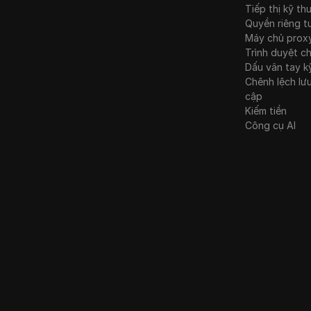
LinkedIn
New Zealand
Tiếp thị kỹ th
Quyền riêng t
Linkedin Ads
Na Uy
Máy chủ prox
Trình duyệt c
Media.net
Ba Lan
Dấu vân tay k
Chênh lệch lư
Medium
Romania
cập
Mercari
Liên bang Nga
Kiếm tiền
Công cụ AI
Neteller
Slovakia
Netflix
Slovenia
Newegg
Tây Ban Nha
OnlyFans
Thụy Điển
Outbrain
Ukraina
Pandora
Vương quốc Liên hiệp
Anh và Bắc Ireland
Patreon