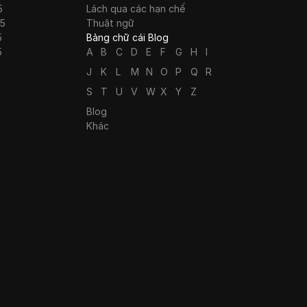
5
Lách qua các hạn chế
25
Thuật ngữ
5
Bảng chữ cái Blog
5
A
B
C
D
E
F
G
H
I
J
K
L
M
N
O
P
Q
R
S
T
U
V
W
X
Y
Z
Blog
Khác