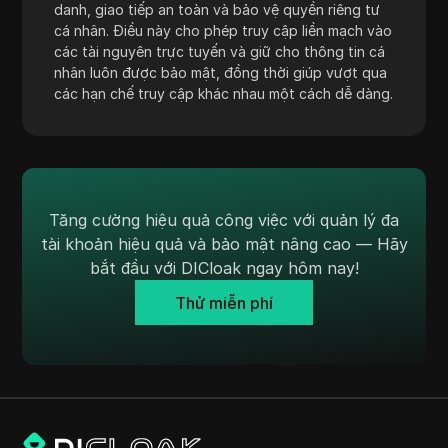
danh, giao tiếp an toàn và bảo vệ quyền riêng tư
Skrill
cá nhân. Điều này cho phép truy cập liền mạch vào
các tài nguyên trực tuyến và giữ cho thông tin cá
Snapchat
nhân luôn được bảo mật, đồng thời giúp vượt qua
SoundCloud
các hạn chế truy cập khác nhau một cách dễ dàng.
Spotify
Square
Stripe
Tăng cường hiệu quả công việc với quản lý đa
Taboola
tài khoản hiệu quả và bảo mật nâng cao — Hãy
bắt đầu với DICloak ngay hôm nay!
Target
Thử miễn phí
Telegram
TikTok
TikTok Ads
TransferWise