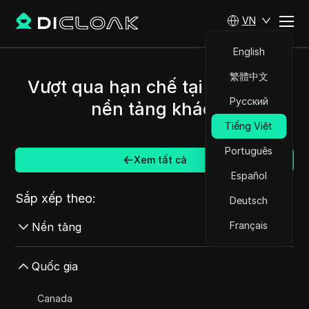
VN
English
繁體中文
Vượt qua hạn chế tại Bỉ và các
Русский
nền tảng khác.
Tiếng Việt
Português
Xem tất cả
Español
Sắp xếp theo:
Deutsch
Français
Nền tảng
AdMob
Quốc gia
AdRoll
Canada