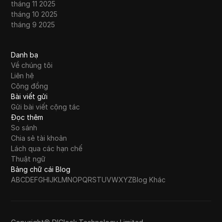
tháng 11 2025
tháng 10 2025
tháng 9 2025
Danh bạ
Về chúng tôi
Liên hệ
Cộng đồng
Bài viết gửi
Gửi bài viết cộng tác
Đọc thêm
So sánh
Chia sẻ tài khoản
Lách qua các hạn chế
Thuật ngữ
Bảng chữ cái Blog
A
B
C
D
E
F
G
H
I
J
K
L
M
N
O
P
Q
R
S
T
U
V
W
X
Y
Z
Blog Khác