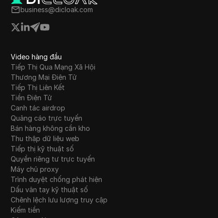
Tumblr
business@dicloak.com
Twitch
Twitter/X
Video hàng đầu
Upwork
Tiếp Thị Qua Mạng Xã Hội
Thương Mại Điện Tử
Venmo
Tiếp Thị Liên Kết
Vimeo
Tiền Điện Tử
Canh tác airdrop
VKontakte
Quảng cáo trực tuyến
Bán hàng không cần kho
Walmart Marketplace
Thu thập dữ liệu web
Tiếp thị kỹ thuật số
Wayfair
Quyền riêng tư trực tuyến
Máy chủ proxy
WebMoney
Trình duyệt chống phát hiện
WeChat
Dấu vân tay kỹ thuật số
Chênh lệch lưu lượng truy cập
Western Union
Kiếm tiền