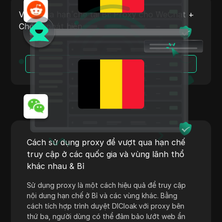
Payoneer
Vượt qua hạn chế tại Bỉ: Proxy cho WeChat +
Chống phát hiện
PayPal
Pinterest
Đọc Thêm
Pinterest Ads
Poshmark
PropellerAds
Quora
Rakuten
Cách sử dụng proxy để vượt qua hạn chế
truy cập ở các quốc gia và vùng lãnh thổ
Reddit
khác nhau & Bỉ
Reddit Ads
Sử dụng proxy là một cách hiệu quả để truy cập
Shopee
nội dung hạn chế ở Bỉ và các vùng khác. Bằng
cách tích hợp trình duyệt DICloak với proxy bên
Shopify
thứ ba, người dùng có thể đảm bảo lướt web ẩn