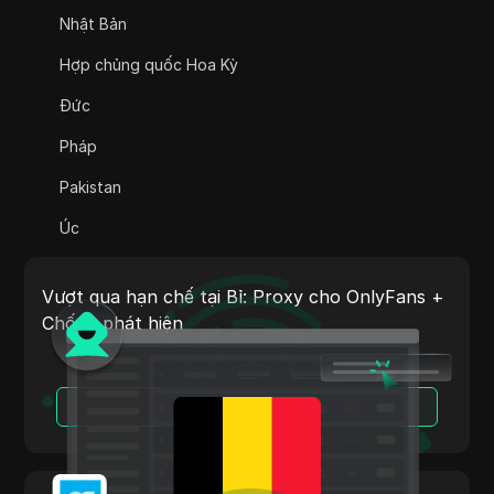
Adsterra
Nhật Bản
AliExpress
Hợp chủng quốc Hoa Kỳ
Alipay Global
Đức
Amazon
Pháp
Amazon DSP
Pakistan
Amazon Prime Video
Úc
Apple Music
Ấn Độ
Apple Pay
Vượt qua hạn chế tại Bỉ: Proxy cho OnlyFans +
Ý
Chống phát hiện
ASOS
Hà Lan
BestBuy
Việt Nam
Đọc Thêm
Binance Pay
Bồ Đào Nha
Bing Ads
Argentina
Cash App