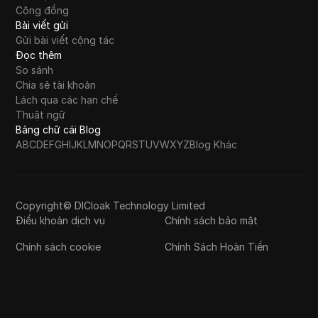
Cộng đồng
Bài viết gửi
Gửi bài viết cộng tác
Đọc thêm
So sánh
Chia sẻ tài khoản
Lách qua các hạn chế
Thuật ngữ
Bảng chữ cái Blog
A
B
C
D
E
F
G
H
I
J
K
L
M
N
O
P
Q
R
S
T
U
V
W
X
Y
Z
Blog Khác
Copyright© DICloak Technology Limited
Điều khoản dịch vụ
Chính sách bảo mật
Chính sách cookie
Chính Sách Hoàn Tiền