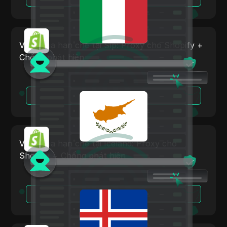
Na Uy
Linkedin Ads
Ba Lan
Media.net
Romania
Vượt qua hạn chế tại Síp: Proxy cho Shopify +
Medium
Chống phát hiện
Liên bang Nga
Mercari
Slovakia
Neteller
Đọc Thêm
Slovenia
Netflix
Tây Ban Nha
Newegg
Thụy Điển
Vượt qua hạn chế tại Iceland: Proxy cho
OnlyFans
Shopify + Chống phát hiện
Ukraina
Outbrain
Vương quốc Liên hiệp Anh và Bắc Ireland
Pandora
Đọc Thêm
Patreon
Payeer