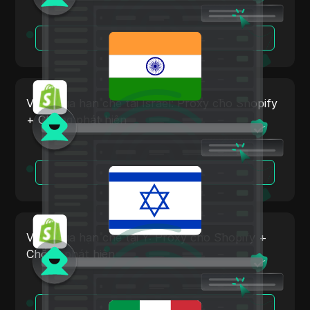
Iceland
Facebook
Indonesia
Đọc Thêm
Facebook Ads
Ireland
Fiverr
Israel
Google Ads
Vượt qua hạn chế tại Israel: Proxy cho Shopify
Hàn Quốc
+ Chống phát hiện
Google Pay
Latvia
HBO Max
Liechtenstein
Đọc Thêm
Hulu
Litva
Instagram
Luxembourg
Kakaotalk
Vượt qua hạn chế tại Ý: Proxy cho Shopify +
Malta
Lazada
Chống phát hiện
Mexico
Line
New Zealand
LinkedIn
Đọc Thêm