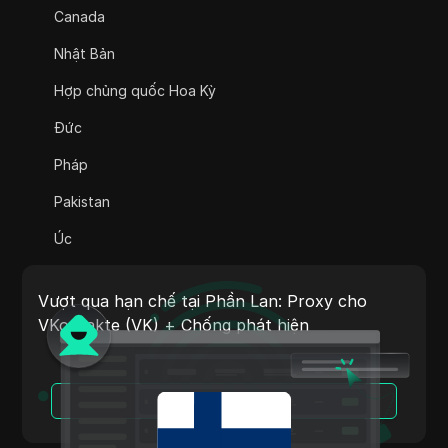
Canada
Adsterra
Nhật Bản
AliExpress
Hợp chủng quốc Hoa Kỳ
Alipay Global
Đức
Amazon
Pháp
Amazon DSP
Pakistan
Amazon Prime Video
Úc
Apple Music
Ấn Độ
Apple Pay
Vượt qua hạn chế tại Phần Lan: Proxy cho
Ý
VKontakte (VK) + Chống phát hiện
ASOS
Hà Lan
BestBuy
Việt Nam
Đọc Thêm
Binance Pay
Bồ Đào Nha
Bing Ads