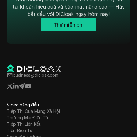
TransferWise
tài khoản hiệu quả và bảo mật nâng cao — Hãy
bắt đầu với DICloak ngay hôm nay!
Tumblr
Thử miễn phí
Twitch
Twitter/X
Upwork
Venmo
Vimeo
business@dicloak.com
VKontakte
Walmart Marketplace
Video hàng đầu
Wayfair
Tiếp Thị Qua Mạng Xã Hội
WebMoney
Thương Mại Điện Tử
Tiếp Thị Liên Kết
WeChat
Tiền Điện Tử
Canh tác airdrop