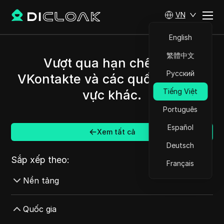
VN
English
繁體中文
Vượt qua hạn chế trên
Русский
VKontakte và các quốc gia/khu
Tiếng Việt
vực khác.
Português
Español
Xem tất cả
Deutsch
Sắp xếp theo:
Français
Nền tảng
AdMob
Quốc gia
AdRoll