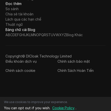
Đọc thêm
So sánh
Chia sẻ tài khoản
Lách qua các hạn chế
Thuật ngữ
Bảng chữ cái Blog
A
B
C
D
E
F
G
H
I
J
K
L
M
N
O
P
Q
R
S
T
U
V
W
X
Y
Z
Blog Khác
Copyright© DICloak Technology Limited
Điều khoản dịch vụ
Chính sách bảo mật
Chính sách cookie
Chính Sách Hoàn Tiền
We use cookies to improve your experience.
You can opt out if you wish.
Cookie Policy
.