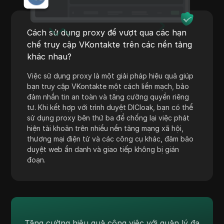
Shopify
Skrill
Cách sử dụng proxy để vượt qua các hạn
Snapchat
chế truy cập VKontakte trên các nền tảng
khác nhau?
SoundCloud
Việc sử dụng proxy là một giải pháp hiệu quả giúp
Spotify
bạn truy cập VKontakte một cách liền mạch, bảo
đảm nhắn tin an toàn và tăng cường quyền riêng
Square
tư. Khi kết hợp với trình duyệt DICloak, bạn có thể
Stripe
sử dụng proxy bên thứ ba để chống lại việc phát
hiện tài khoản trên nhiều nền tảng mạng xã hội,
Taboola
thương mại điện tử và các công cụ khác, đảm bảo
duyệt web ẩn danh và giao tiếp không bị gián
Target
đoạn.
Telegram
TikTok
TikTok Ads
Tăng cường hiệu quả công việc với quản lý đa