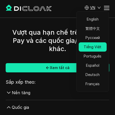
VN
English
繁體中文
Vượt qua hạn chế trên Apple
Русский
Pay và các quốc gia/khu vực
Tiếng Việt
khác.
Português
Español
Xem tất cả
Deutsch
Sắp xếp theo:
Français
Nền tảng
AdMob
Quốc gia
AdRoll