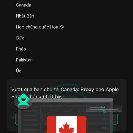
Canada
Adsterra
Nhật Bản
AliExpress
Hợp chủng quốc Hoa Kỳ
Alipay Global
Đức
Amazon
Pháp
Amazon DSP
Pakistan
Amazon Prime Video
Úc
Apple Music
Ấn Độ
Apple Pay
Vượt qua hạn chế tại Canada: Proxy cho Apple
Ý
Pay + Chống phát hiện
ASOS
Hà Lan
BestBuy
Việt Nam
Đọc Thêm
Binance Pay
Bồ Đào Nha
Bing Ads