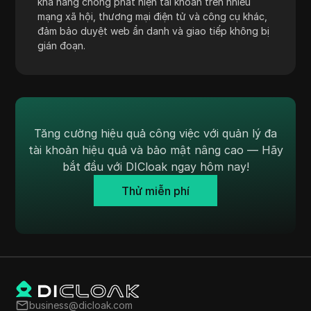
khả năng chống phát hiện tài khoản trên nhiều
TransferWise
mạng xã hội, thương mại điện tử và công cụ khác,
đảm bảo duyệt web ẩn danh và giao tiếp không bị
Tumblr
gián đoạn.
Twitch
Twitter/X
Upwork
Tăng cường hiệu quả công việc với quản lý đa
Venmo
tài khoản hiệu quả và bảo mật nâng cao — Hãy
Vimeo
bắt đầu với DICloak ngay hôm nay!
VKontakte
Thử miễn phí
Walmart Marketplace
Wayfair
WebMoney
WeChat
business@dicloak.com