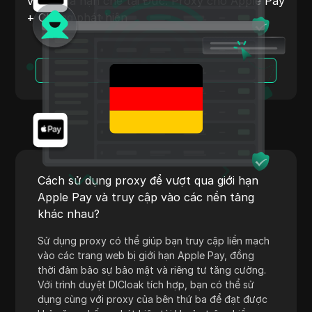
Vượt qua hạn chế tại Đức: Proxy cho Apple Pay
Shopify
+ Chống phát hiện
Skrill
Snapchat
Đọc Thêm
SoundCloud
Spotify
Square
Stripe
Cách sử dụng proxy để vượt qua giới hạn
Taboola
Apple Pay và truy cập vào các nền tảng
khác nhau?
Target
Sử dụng proxy có thể giúp bạn truy cập liền mạch
Telegram
vào các trang web bị giới hạn Apple Pay, đồng
TikTok
thời đảm bảo sự bảo mật và riêng tư tăng cường.
Với trình duyệt DICloak tích hợp, bạn có thể sử
TikTok Ads
dụng cùng với proxy của bên thứ ba để đạt được