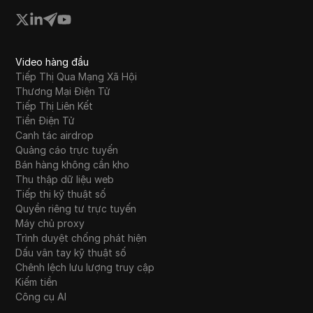
Western Union
WhatsApp Business
Wish
Video hàng đầu
Tiếp Thị Qua Mạng Xã Hội
Yahoo Gemini
Thương Mại Điện Tử
Tiếp Thị Liên Kết
YouTube
Tiền Điện Tử
YouTube Premium
Canh tác airdrop
Quảng cáo trực tuyến
Zalando
Bán hàng không cần kho
Thu thập dữ liệu web
Zelle
Tiếp thị kỹ thuật số
Quyền riêng tư trực tuyến
Máy chủ proxy
Trình duyệt chống phát hiện
Dấu vân tay kỹ thuật số
Chênh lệch lưu lượng truy cập
Kiếm tiền
Công cụ AI