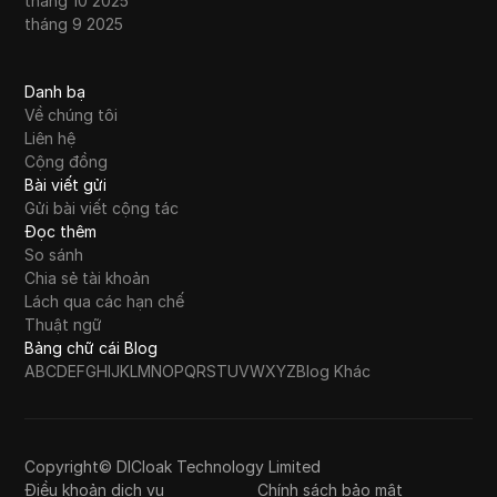
tháng 10 2025
tháng 9 2025
Danh bạ
Về chúng tôi
Liên hệ
Cộng đồng
Bài viết gửi
Gửi bài viết cộng tác
Đọc thêm
So sánh
Chia sẻ tài khoản
Lách qua các hạn chế
Thuật ngữ
Bảng chữ cái Blog
A
B
C
D
E
F
G
H
I
J
K
L
M
N
O
P
Q
R
S
T
U
V
W
X
Y
Z
Blog Khác
Copyright© DICloak Technology Limited
Điều khoản dịch vụ
Chính sách bảo mật