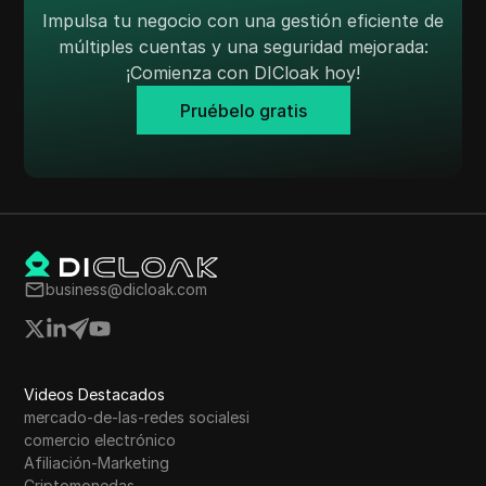
TransferWise
Impulsa tu negocio con una gestión eficiente de
múltiples cuentas y una seguridad mejorada:
Tumblr
¡Comienza con DICloak hoy!
Twitch
Pruébelo gratis
Twitter/X
Upwork
Venmo
Vimeo
business@dicloak.com
VKontakte
Mercado de Walmart
Wayfair
Videos Destacados
WebMoney
mercado-de-las-redes socialesi
comercio electrónico
WeChat
Afiliación-Marketing
Criptomonedas