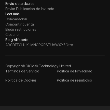
Envío de artículos
Enviar Publicación de Invitado
Leer más
Comparación
Compartir cuenta
Eludir restricciones
Glosario
Blog Alfabeto
A
B
C
D
E
F
G
H
I
J
K
L
M
N
O
P
Q
R
S
T
U
V
W
X
Y
Z
Otro
Copyright© DICloak Technology Limited
Términos de Servicio
Política de Privacidad
Política de Cookies
Política de reembolso