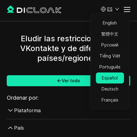
ES
English
繁體中文
Eludir las restricciones de
Русский
VKontakte y de diferentes
Tiếng Việt
países/regiones.
Português
Español
Ver todo
Deutsch
Ordenar por:
Français
Plataforma
AdMob
País
AdRoll