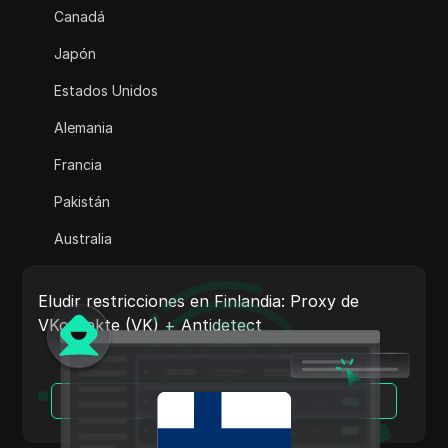
Canadá
Adsterra
Japón
AliExpress
Estados Unidos
Alipay Global
Alemania
Amazon
Francia
Amazon DSP
Pakistán
Amazon Prime Video
Australia
Apple Music
India
Apple Pay
Eludir restricciones en Finlandia: Proxy de
Italia
VKontakte (VK) + Antidetect
ASOS
Países Bajos
BestBuy
Vietnam
Leer más
Binance Pay
Portugal
Anuncios de Bing