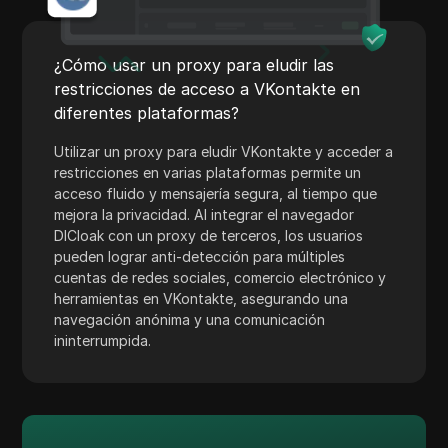
Shopify
Skrill
¿Cómo usar un proxy para eludir las
Snapchat
restricciones de acceso a VKontakte en
diferentes plataformas?
SoundCloud
Utilizar un proxy para eludir VKontakte y acceder a
Spotify
restricciones en varias plataformas permite un
acceso fluido y mensajería segura, al tiempo que
Cuadrado
mejora la privacidad. Al integrar el navegador
Stripe
DICloak con un proxy de terceros, los usuarios
pueden lograr anti-detección para múltiples
Taboola
cuentas de redes sociales, comercio electrónico y
herramientas en VKontakte, asegurando una
Objetivo
navegación anónima y una comunicación
ininterrumpida.
Telegram
TikTok
Anuncios de TikTok