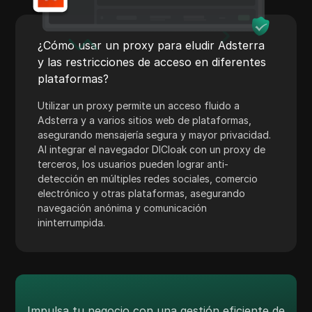
Shopify
Skrill
¿Cómo usar un proxy para eludir Adsterra
Snapchat
y las restricciones de acceso en diferentes
plataformas?
SoundCloud
Utilizar un proxy permite un acceso fluido a
Spotify
Adsterra y a varios sitios web de plataformas,
asegurando mensajería segura y mayor privacidad.
Cuadrado
Al integrar el navegador DICloak con un proxy de
Stripe
terceros, los usuarios pueden lograr anti-
detección en múltiples redes sociales, comercio
Taboola
electrónico y otras plataformas, asegurando
navegación anónima y comunicación
Objetivo
ininterrumpida.
Telegram
TikTok
Anuncios de TikTok
Impulsa tu negocio con una gestión eficiente de