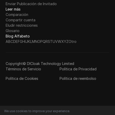
Enviar Publicación de Invitado
Leer más
Comparación
Compartir cuenta
Eludir restricciones
Glosario
Blog Alfabeto
A
B
C
D
E
F
G
H
I
J
K
L
M
N
O
P
Q
R
S
T
U
V
W
X
Y
Z
Otro
Copyright© DICloak Technology Limited
Términos de Servicio
Política de Privacidad
Política de Cookies
Política de reembolso
We use cookies to improve your experience.