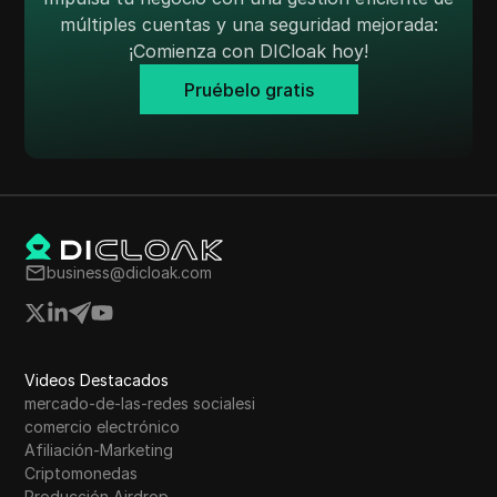
TransferWise
múltiples cuentas y una seguridad mejorada:
¡Comienza con DICloak hoy!
Tumblr
Pruébelo gratis
Twitch
Twitter/X
Upwork
Venmo
Vimeo
business@dicloak.com
VKontakte
Mercado de Walmart
Videos Destacados
Wayfair
mercado-de-las-redes socialesi
WebMoney
comercio electrónico
Afiliación-Marketing
WeChat
Criptomonedas
Producción Airdrop