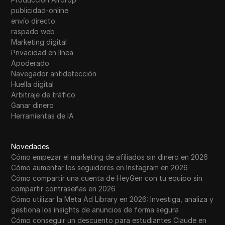
Western Union
publicidad-online
envío directo
WhatsApp Business
raspado web
Deseo
Marketing digital
Privacidad en línea
Yahoo Gemini
Apoderado
Navegador antidetección
YouTube
Huella digital
Arbitraje de tráfico
YouTube Premium
Ganar dinero
Zalando
Herramientas de IA
Zelle
Novedades
Cómo empezar el marketing de afiliados sin dinero en 2026
Cómo aumentar los seguidores en Instagram en 2026
Cómo compartir una cuenta de HeyGen con tu equipo sin
compartir contraseñas en 2026
Cómo utilizar la Meta Ad Library en 2026: Investiga, analiza y
gestiona los insights de anuncios de forma segura
Cómo conseguir un descuento para estudiantes Claude en