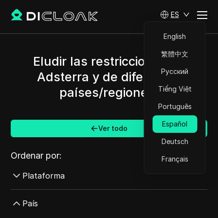
ES
English
繁體中文
Eludir las restricciones de
Русский
Adsterra y de diferentes
Tiếng Việt
países/regiones.
Português
Español
Ver todo
Deutsch
Ordenar por:
Français
Plataforma
AdMob
País
AdRoll