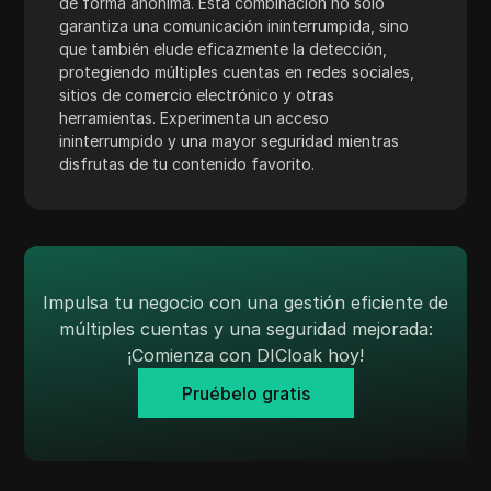
de forma anónima. Esta combinación no solo
TransferWise
garantiza una comunicación ininterrumpida, sino
que también elude eficazmente la detección,
Tumblr
protegiendo múltiples cuentas en redes sociales,
Twitch
sitios de comercio electrónico y otras
herramientas. Experimenta un acceso
Twitter/X
ininterrumpido y una mayor seguridad mientras
disfrutas de tu contenido favorito.
Upwork
Venmo
Vimeo
VKontakte
Impulsa tu negocio con una gestión eficiente de
múltiples cuentas y una seguridad mejorada:
Mercado de Walmart
¡Comienza con DICloak hoy!
Wayfair
Pruébelo gratis
WebMoney
WeChat