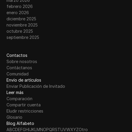
marzo 2026
febrero 2026
enero 2026
diciembre 2025
noviembre 2025
octubre 2025
septiembre 2025
Contactos
Sobre nosotros
Contáctanos
Comunidad
Envío de artículos
Enviar Publicación de Invitado
Leer más
Comparación
Compartir cuenta
Eludir restricciones
Glosario
Blog Alfabeto
A
B
C
D
E
F
G
H
I
J
K
L
M
N
O
P
Q
R
S
T
U
V
W
X
Y
Z
Otro