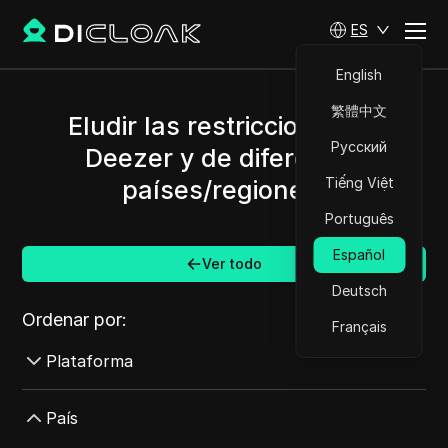
ES
English
繁體中文
Eludir las restricciones de
Русский
Deezer y de diferentes
Tiếng Việt
países/regiones.
Português
Español
Ver todo
Deutsch
Ordenar por:
Français
Plataforma
AdMob
País
AdRoll