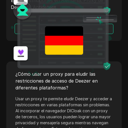
Eludir restricciones en Alemania: Proxy de
Shopify
Deezer + Antidetect
Skrill
Snapchat
Leer más
SoundCloud
Spotify
Cuadrado
Stripe
¿Cómo usar un proxy para eludir las
Taboola
restricciones de acceso de Deezer en
diferentes plataformas?
Objetivo
Usar un proxy te permite eludir Deezer y acceder a
Telegram
restricciones en varias plataformas sin problemas.
TikTok
Al incorporar el navegador DICloak con un proxy
de terceros, los usuarios pueden lograr una mayor
Anuncios de TikTok
privacidad y mensajería segura mientras navegan