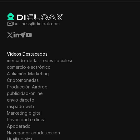
Western Union
WhatsApp Business
business@dicloak.com
Deseo
Yahoo Gemini
YouTube
Videos Destacados
YouTube Premium
mercado-de-las-redes socialesi
comercio electrónico
Zalando
Afiliación-Marketing
Criptomonedas
Zelle
Producción Airdrop
publicidad-online
envío directo
raspado web
Marketing digital
Privacidad en línea
Apoderado
Navegador antidetección
Huella digital