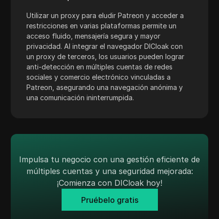
Western Union
Utilizar un proxy para eludir Patreon y acceder a
WhatsApp Business
restricciones en varias plataformas permite un
acceso fluido, mensajería segura y mayor
Deseo
privacidad. Al integrar el navegador DICloak con
un proxy de terceros, los usuarios pueden lograr
Yahoo Gemini
anti-detección en múltiples cuentas de redes
YouTube
sociales y comercio electrónico vinculadas a
Patreon, asegurando una navegación anónima y
YouTube Premium
una comunicación ininterrumpida.
Zalando
Zelle
Impulsa tu negocio con una gestión eficiente de
múltiples cuentas y una seguridad mejorada:
¡Comienza con DICloak hoy!
Pruébelo gratis