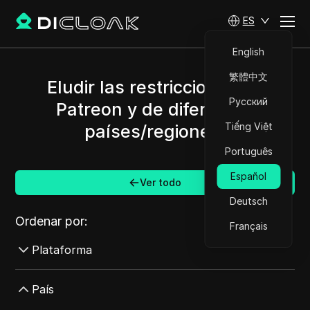
ES
English
繁體中文
Eludir las restricciones de
Русский
Patreon y de diferentes
Tiếng Việt
países/regiones.
Português
Español
Ver todo
Deutsch
Ordenar por:
Français
Plataforma
AdMob
País
AdRoll