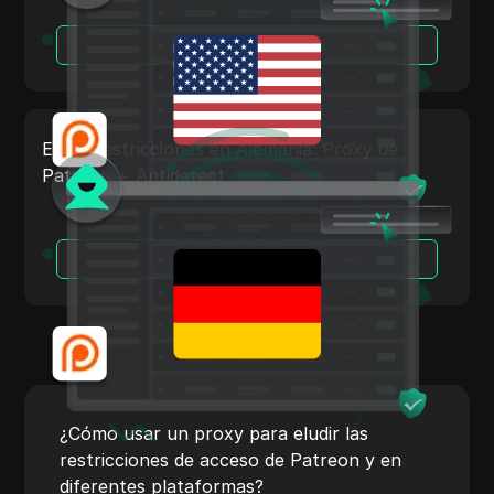
TransferWise
Leer más
Tumblr
Twitch
Twitter/X
Eludir restricciones en Alemania: Proxy de
Patreon + Antidetect
Upwork
Venmo
Vimeo
Leer más
VKontakte
Mercado de Walmart
Wayfair
WebMoney
¿Cómo usar un proxy para eludir las
restricciones de acceso de Patreon y en
WeChat
diferentes plataformas?