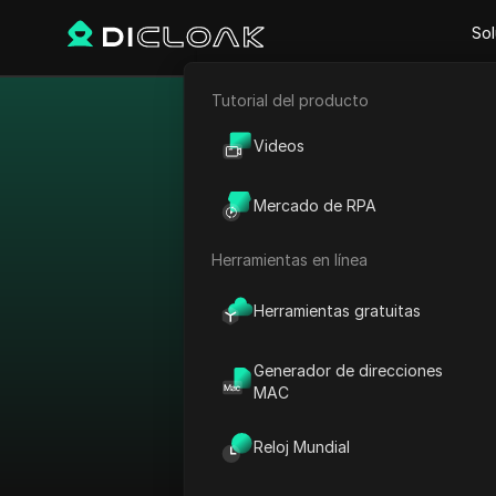
Sol
Tutorial del producto
Comercio electrónico
Eludir las
Videos
Marketing de afiliación
Mercado de RPA
Raspado web
Herramientas en línea
Ver todo
Herramientas gratuitas
Ordenar por:
Generador de direcciones
Plataforma
MAC
AdMob
País
Reloj Mundial
AdRoll