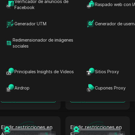
Verificador de anuncios de
Raspado web con I
Eludir restricciones en
Eludir restricciones en
Facebook
Italia: Proxy de
Vietnam: Proxy de
Coinbase + Antidetect
Coinbase + Antidetect
Generador UTM
Generador de user
Leer más
Leer más
Redimensionador de imágenes
sociales
Eludir restricciones en
Eludir restricciones en
Principales Insights de Videos
Sitios Proxy
Finlandia: Proxy de
Islandia: Proxy de
Coinbase + Antidetect
Coinbase + Antidetect
Airdrop
Cupones Proxy
Leer más
Leer más
Eludir restricciones en
Eludir restricciones en
Alemania: Proxy de
Estados Unidos: Proxy