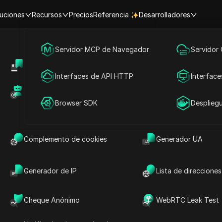
uciones
Recursos
Precios
Referencia
Desarrolladores
Marketing en redes sociales
Servidor MCP de Navegador
Servidor
 restricciones de Coinbase y de
Centro de Ayuda
Compartir cuenta
Publicidad
Interfaces de API HTTP
Interface
países/regiones.
Mercado de RPA (MCP)
Mercado de extens
Compartir cuenta
Browser SDK
Desplieg
Eludir restricciones en
Eludir restricciones en
Complemento de cookies
Generador UA
Japón: Proxy de
República Checa:
Coinbase + Antidetect
Proxy de Coinbase +
Antidetect
Generador de IP
Lista de direcciones
Leer más
Leer más
Cheque Anónimo
WebRTC Leak Test