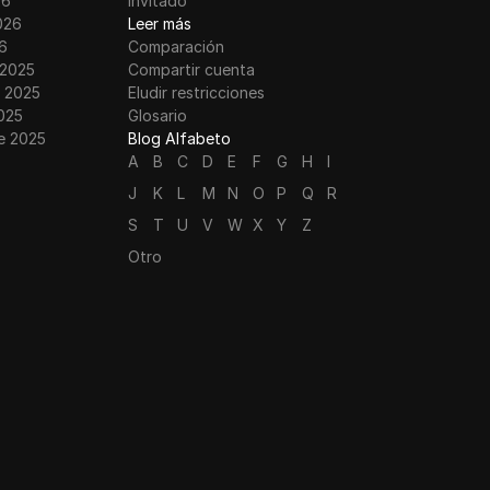
26
Invitado
026
Leer más
6
Comparación
 2025
Compartir cuenta
 2025
Eludir restricciones
025
Glosario
e 2025
Blog Alfabeto
A
B
C
D
E
F
G
H
I
J
K
L
M
N
O
P
Q
R
S
T
U
V
W
X
Y
Z
Otro