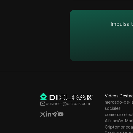
Ezoic
Islandia
Facebook
Indonesia
Impulsa 
Anuncios de Facebook
Irlanda
Fiverr
Israel
Google Ads
Corea del Sur
Google Pay
Letonia
HBO Max
Liechtenstein
Hulu
Lituania
Instagram
Videos Desta
Luxemburgo
mercado-de-l
Kakaotalk
business@dicloak.com
Malta
socialesi
Lazada
comercio elec
México
Afiliación-Mar
Línea
Criptomoneda
Nueva Zelanda