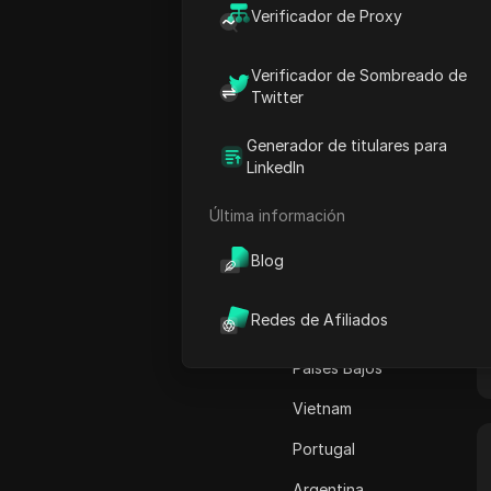
Canadá
Verificador de Proxy
Adsterra
Japón
AliExpress
Verificador de Sombreado de
Estados Unidos
Twitter
Alipay Global
Alemania
Amazon
Generador de titulares para
Francia
LinkedIn
Amazon DSP
Pakistán
Última información
Amazon Prime Video
Australia
Blog
Apple Music
India
Apple Pay
Redes de Afiliados
Italia
ASOS
Países Bajos
BestBuy
Vietnam
Binance Pay
Portugal
Anuncios de Bing
Argentina