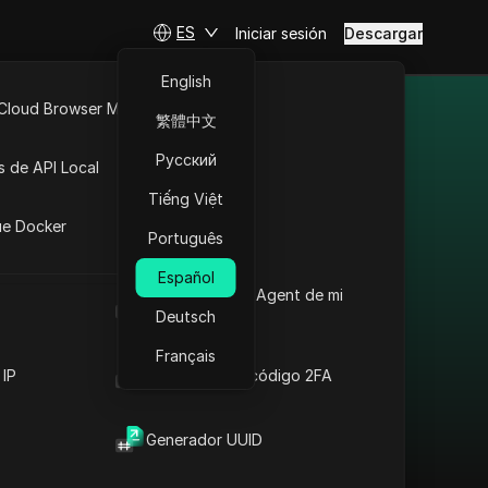
ES
Iniciar sesión
Descargar
English
 Cloud Browser MCP
繁體中文
 diferentes
API Abierta
Русский
s de API Local
Tiếng Việt
iones
ue Docker
Português
Español
Eludir restricciones en
Cuál es el User Agent de mi
Canadá: Proxy de
navegador
Deutsch
Coinbase + Antidetect
Français
 IP
Generador de código 2FA
Leer más
Generador UUID