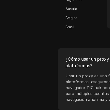
Cash App
Austria
ClickBank
Bélgica
Coinbase
Brasil
Criteo
Bulgaria
Crunchyroll
Croacia
Crypto.com
Chipre
Dailymotion
¿Cómo usar un proxy p
República Checa
plataformas?
Deezer
Dinamarca
Usar un proxy es una fo
Discord
Estonia
plataformas, asegurando
Disney+
navegador DICloak con 
Finlandia
para múltiples cuentas 
eBay
navegación anónima y c
Grecia
Etsy
Hungría