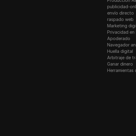
Producción Ai
LinkedIn
publicidad-onl
Noruega
envío directo
Anuncios de LinkedIn
raspado web
Polonia
Media.net
Marketing digi
Rumania
Privacidad en 
Medio
Apoderado
Rusia
Navegador an
Mercari
Huella digital
Eslovaquia
Arbitraje de t
Neteller
Ganar dinero
Eslovenia
Netflix
Herramientas 
España
Newegg
Suecia
OnlyFans
Ucrania
Outbrain
Reino Unido
Pandora
Patreon