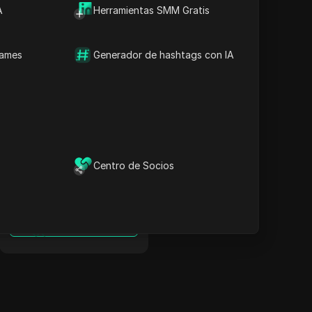
A
Herramientas SMM Gratis
Eludir restricciones en
México: Proxy de
Coinbase + Antidetect
names
Generador de hashtags con IA
Leer más
Eludir restricciones en
Centro de Socios
Pakistán: Proxy de
Coinbase + Antidetect
Leer más