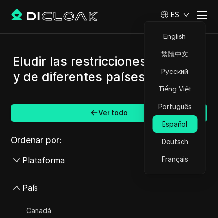
ES
English
繁體中文
Eludir las restricciones de Vimeo
Русский
y de diferentes países/regiones.
Tiếng Việt
Português
Ver todo
Español
Ordenar por:
Deutsch
Français
Plataforma
AdMob
País
AdRoll
Canadá