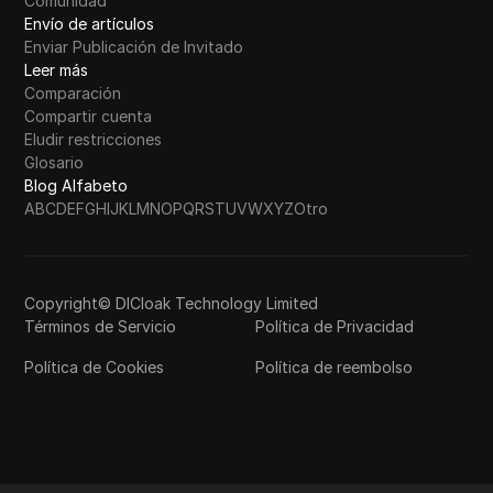
Comunidad
Envío de artículos
Enviar Publicación de Invitado
Leer más
Comparación
Compartir cuenta
Eludir restricciones
Glosario
Blog Alfabeto
A
B
C
D
E
F
G
H
I
J
K
L
M
N
O
P
Q
R
S
T
U
V
W
X
Y
Z
Otro
Copyright© DICloak Technology Limited
Términos de Servicio
Política de Privacidad
Política de Cookies
Política de reembolso