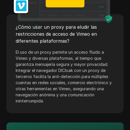
Payoneer
PayPal
¿Cómo usar un proxy para eludir las
Pinterest
restricciones de acceso de Vimeo en
Anuncios de Pinterest
diferentes plataformas?
Poshmark
El uso de un proxy permite un acceso fluido a
Vimeo y diversas plataformas, al tiempo que
PropellerAds
garantiza mensajería segura y mayor privacidad.
Integrar el navegador DICloak con un proxy de
Quora
terceros facilita la anti-detección para múltiples
Rakuten
cuentas en redes sociales, comercio electrónico y
otras herramientas en Vimeo, asegurando una
Reddit
navegación anónima y una comunicación
ininterrumpida.
Anuncios de Reddit
Shopee
Shopify