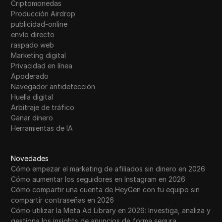
Criptomonedas
Tumblr
Producción Airdrop
publicidad-online
Twitch
envío directo
Twitter/X
raspado web
Marketing digital
Upwork
Privacidad en línea
Apoderado
Venmo
Navegador antidetección
Huella digital
Vimeo
Arbitraje de tráfico
VKontakte
Ganar dinero
Herramientas de IA
Mercado de Walmart
Wayfair
Novedades
Cómo empezar el marketing de afiliados sin dinero en 2026
WebMoney
Cómo aumentar los seguidores en Instagram en 2026
Cómo compartir una cuenta de HeyGen con tu equipo sin
WeChat
compartir contraseñas en 2026
Western Union
Cómo utilizar la Meta Ad Library en 2026: Investiga, analiza y
gestiona los insights de anuncios de forma segura