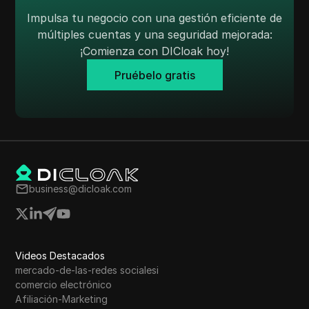
Skrill
Impulsa tu negocio con una gestión eficiente de
múltiples cuentas y una seguridad mejorada:
Snapchat
¡Comienza con DICloak hoy!
SoundCloud
Pruébelo gratis
Spotify
Cuadrado
Stripe
Taboola
business@dicloak.com
Objetivo
Telegram
TikTok
Videos Destacados
Anuncios de TikTok
mercado-de-las-redes socialesi
comercio electrónico
TransferWise
Afiliación-Marketing